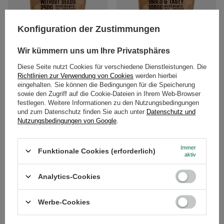
Konfiguration der Zustimmungen
Wir kümmern uns um Ihre Privatsphäres
Vivarini – Entsteinte Datteln 250 g
Vivarini - Hundsrose - Frucht 1 kg
Diese Seite nutzt Cookies für verschiedene Dienstleistungen. Die
Richtlinien zur Verwendung von Cookies
werden hierbei
4,00 €
17,00 €
/
St.
/
St.
eingehalten. Sie können die Bedingungen für die Speicherung
(16,00 € / kg
)
(17,00 € / kg
)
sowie den Zugriff auf die Cookie-Dateien in Ihrem Web-Browser
festlegen. Weitere Informationen zu den Nutzungsbedingungen
und zum Datenschutz finden Sie auch unter
Datenschutz und
Nutzungsbedingungen von Google
.
Immer
Funktionale Cookies (erforderlich)
aktiv
Analytics-Cookies
Werbe-Cookies
Vivarini - Eberesche - Frucht 1 kg
Vivarini - Kokosnussflocken 1 kg