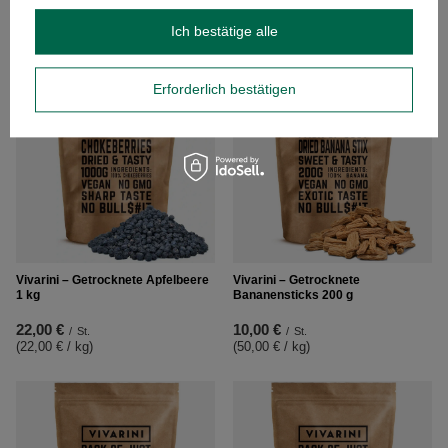
19,00 €
13,00 €
/
St.
/
St.
(19,00 € / kg
)
(13,00 € / kg
)
Ich bestätige alle
Erforderlich bestätigen
Vivarini – Getrocknete Apfelbeere
Vivarini – Getrocknete
1 kg
Bananensticks 200 g
22,00 €
10,00 €
/
St.
/
St.
(22,00 € / kg
)
(50,00 € / kg
)