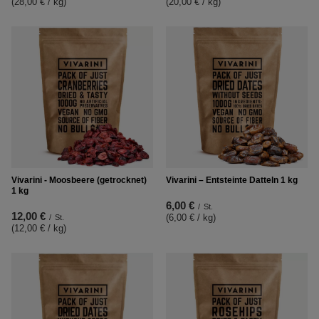
(28,00 € / kg
)
(20,00 € / kg
)
Vivarini - Moosbeere (getrocknet)
Vivarini – Entsteinte Datteln 1 kg
1 kg
6,00 €
/
St.
12,00 €
(6,00 € / kg
)
/
St.
(12,00 € / kg
)