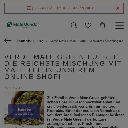
GRATISVERSAND
ab 35,00 €
Startseite
Blog
Verde Mate Green Fuerte. Die reichste Mischung mit Ma
VERDE MATE GREEN FUERTE.
DIE REICHSTE MISCHUNG MIT
MATE TEE IN UNSEREM
ONLINE SHOP!
2021-04-16
Zur Familie Verde Mate Green gehören
schon über 20 Geschmacksvarianten und
sie erweitert sich weiterhin um weitere
Produkte. Einer der neuesten Vorschläge
von dem brasilianischen Plantagenbesitzer
ist Verde Mate Green Fuerte. Eine
außergewöhnliche, Frucht- und
Kräutermischung enthält bis 9 natürliche