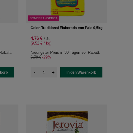
SONDERANGEBOT
Colon Traditional Elaborada con Palo 0,5kg
4,76 €
/
St.
(9,52 € / kg
)
Rabatt:
Niedrigster Preis in 30 Tagen vor Rabatt:
6,79 €
-29%
-
+
nkorb
In den Warenkorb