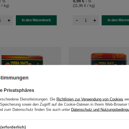
5,98 €
/
St.
/
St.
 / kg
)
(11,96 € / kg
)
-
+
+
In den Warenkorb
In den Ware
ustimmungen
e Privatsphäres
erschiedene Dienstleistungen. Die
Richtlinien zur Verwendung von Cookies
wer
Speicherung sowie den Zugriff auf die Cookie-Dateien in Ihrem Web-Browser 
d zum Datenschutz finden Sie auch unter
Datenschutz und Nutzungsbeding
SONDERANGEBOT
no Anis (Anis) 0,5kg
Campesino Classica Elaborada C
(erforderlich)
0,5kg