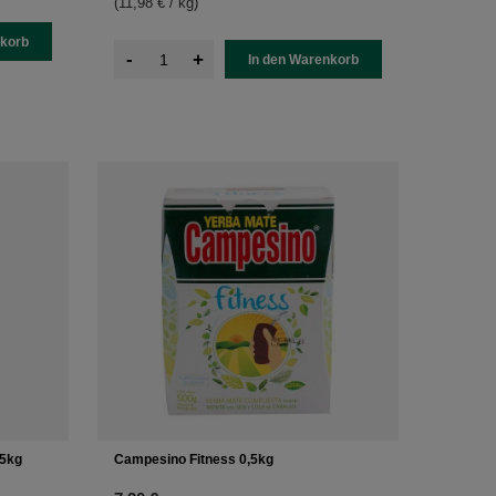
(11,98 € / kg
)
nkorb
-
+
In den Warenkorb
,5kg
Campesino Fitness 0,5kg