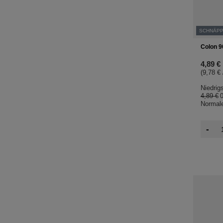
SCHNÄP
Colon 9
4,89 €
(9,78 € 
Niedrig
4,89 €
Normale
-