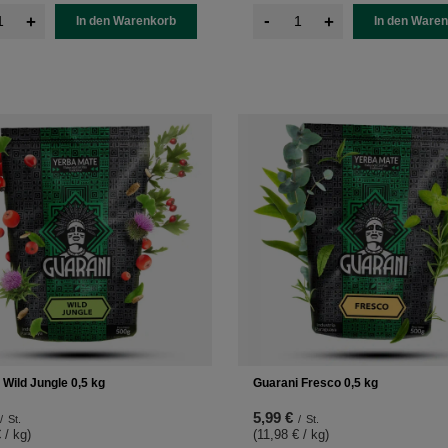
-
+
+
In den Warenkorb
In den Ware
 Wild Jungle 0,5 kg
Guarani Fresco 0,5 kg
5,99 €
/
St.
/
St.
 / kg
)
(11,98 € / kg
)