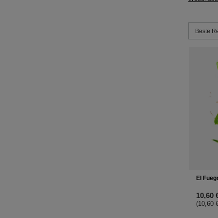
Sortieru
Beste R
El Fueg
10,60 
(10,60 €