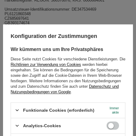
Handelsregister: REGON: 366578876, KRS: 0000664061
Umsatzsteuer-Identifikationsnummer: DE347534469
PL6121860348
CZ685697641
GB393174674
Die Europäische Kommission stellt eine Plattform zur Online-
Konfiguration der Zustimmungen
Streitbeilegung (OS) bereit, die Sie hier finden
https://ec.europa.eu/consumers/odr/
.
Wir sind bereit, an einem außergerichtlichen Schlichtungsverfahren vor
Wir kümmern uns um Ihre Privatsphäres
einer Verbraucherschlichtungsstelle teilzunehmen.
Zuständig ist die Allgemeine Verbraucherschlichtungsstelle des
Diese Seite nutzt Cookies für verschiedene Dienstleistungen. Die
Zentrums für Schlichtung e.V., Straßburger Straße 8, 77694 Kehl am
Rhein,
www.verbraucher-schlichter.de
.
Richtlinien zur Verwendung von Cookies
werden hierbei
eingehalten. Sie können die Bedingungen für die Speicherung
sowie den Zugriff auf die Cookie-Dateien in Ihrem Web-Browser
Impressum
erstellt mit dem
Trusted Shops
Rechtstexter in Kooperation
festlegen. Weitere Informationen zu den Nutzungsbedingungen
mit
Wilde Beuger Solmecke Rechtsanwälte
.
und zum Datenschutz finden Sie auch unter
Datenschutz und
Nutzungsbedingungen von Google
.
Immer
Funktionale Cookies (erforderlich)
aktiv
Analytics-Cookies