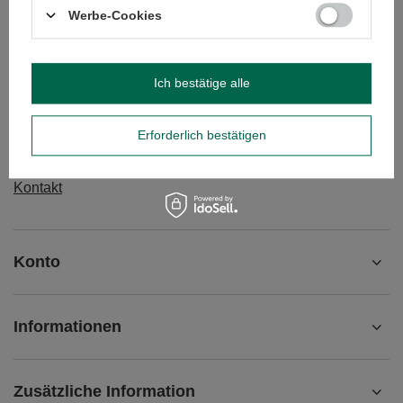
BESTELLUNGEN
Werbe-Cookies
Bestellungsstatus
Track-Paket
Ich bestätige alle
Ich möchte die Ware reklamieren
Ich möchte die Ware zurückgeben
Erforderlich bestätigen
Ich möchte die Ware umtauschen
Kontakt
Konto
Informationen
Zusätzliche Information