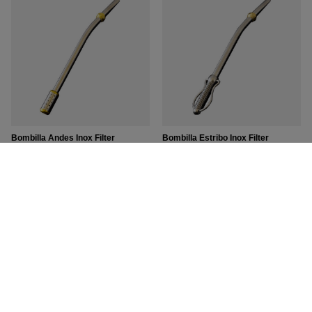
Bombilla Andes Inox Filter
Bombilla Estribo Inox Filter
abschraubbar
abschraubbar
5.00/5.00
11,17 €
/
St.
13,23 €
/
St.