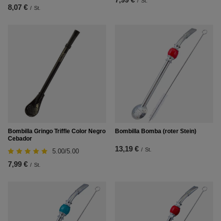
/
St.
8,07 €
/
St.
Bombilla Gringo Triffle Color Negro
Bombilla Bomba (roter Stein)
Cebador
13,19 €
/
St.
5.00/5.00
7,99 €
/
St.