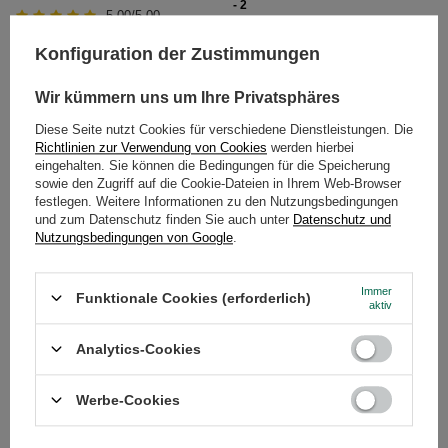
- 2
5.00/5.00
5.00/5.00
12,99 €
/
St.
Konfiguration der Zustimmungen
12,99 €
/
St.
Wir kümmern uns um Ihre Privatsphäres
Diese Seite nutzt Cookies für verschiedene Dienstleistungen. Die
Richtlinien zur Verwendung von Cookies
werden hierbei
eingehalten. Sie können die Bedingungen für die Speicherung
sowie den Zugriff auf die Cookie-Dateien in Ihrem Web-Browser
festlegen. Weitere Informationen zu den Nutzungsbedingungen
und zum Datenschutz finden Sie auch unter
Datenschutz und
Nutzungsbedingungen von Google
.
Immer
Funktionale Cookies (erforderlich)
aktiv
Bombilla Rosamonte Classica
Bombilla Anillo gold
7,97 €
9,90 €
/
St.
/
St.
Analytics-Cookies
Werbe-Cookies