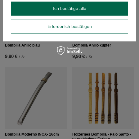
Ich bestätige alle
Erforderlich bestätigen
Bombilla Anillo blau
Bombilla Anillo kupfer
9,90 €
9,90 €
/
St.
/
St.
Bombilla Moderno INOX- 16cm
Hölzernes Bombilla - Palo Santo -
verschiedene Farben