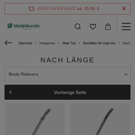
GRATISVERSAND
ab 35,00 €
Startseite
Kategorien
Mate Tee
Bombillas für mate tee
Nach L
NACH LÄNGE
Sortierung ändern
Beste Relevanz
Vorherige Seite