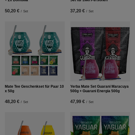
+ 2x Bombilla
Set für zwei Personen
50,20 €
37,20 €
/
Set
/
Set
Mate Tee Geschenkset für Paar 10
Yerba Mate Set Guarani Maracuya
x 50g
500g + Guarani Energia 500g
48,20 €
47,99 €
/
Set
/
Set