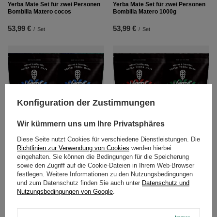
Yerba Mate Set für zwei Personen
Yerba Mate Set für zwei Personen
Bombilla Matero cocos
Bombilla Matero 1000g
53,99 €
53,99 €
/
Set
/
Set
Konfiguration der Zustimmungen
Wir kümmern uns um Ihre Privatsphäres
Diese Seite nutzt Cookies für verschiedene Dienstleistungen. Die
Richtlinien zur Verwendung von Cookies
werden hierbei
Yerba Mate Mas IQ Set für zwei
Yerba Mate Energy Set für zwei
eingehalten. Sie können die Bedingungen für die Speicherung
Personen Bombilla 2x500
Personen Bombilla 1kg
sowie den Zugriff auf die Cookie-Dateien in Ihrem Web-Browser
53,99 €
55,99 €
festlegen. Weitere Informationen zu den Nutzungsbedingungen
/
Set
/
Set
und zum Datenschutz finden Sie auch unter
Datenschutz und
Nutzungsbedingungen von Google
.