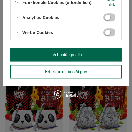
Immer
Funktionale Cookies (erforderlich)
aktiv
Analytics-Cookies
Werbe-Cookies
Yerba Soul Mate Energie für Zwei
Yerba Mate El Fuego für zwei
Bombilla Set
Bombilla POWER eingestellt
Ich bestätige alle
55,99 €
49,99 €
/
Set
/
Set
Erforderlich bestätigen