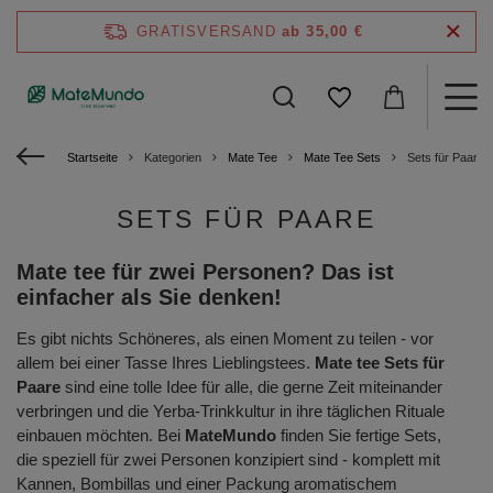
GRATISVERSAND
ab 35,00 €
Startseite
Kategorien
Mate Tee
Mate Tee Sets
Sets für Paare
SETS FÜR PAARE
Mate tee für zwei Personen? Das ist
einfacher als Sie denken!
Es gibt nichts Schöneres, als einen Moment zu teilen - vor
allem bei einer Tasse Ihres Lieblingstees.
Mate tee Sets für
Paare
sind eine tolle Idee für alle, die gerne Zeit miteinander
verbringen und die Yerba-Trinkkultur in ihre täglichen Rituale
einbauen möchten. Bei
MateMundo
finden Sie fertige Sets,
die speziell für zwei Personen konzipiert sind - komplett mit
Kannen, Bombillas und einer Packung aromatischem