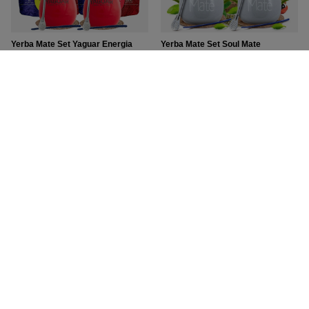
Yerba Mate Set Yaguar Energia
Yerba Mate Set Soul Mate
500g + Yaguar Limon 500g
Despalada 500g
49,99 €
45,99 €
/
Set
/
Set
Yerba Mate Set Soul Mate
Yerba Mate Set Yaguar Naranja
Organica 500g
500g
45,99 €
43,99 €
/
Set
/
Set