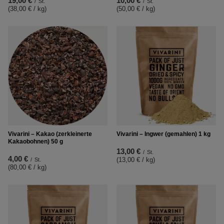
19,00 €
10,00 €
/
St.
/
St.
(38,00 € / kg
)
(50,00 € / kg
)
Vivarini – Kakao (zerkleinerte
Vivarini – Ingwer (gemahlen) 1 kg
Kakaobohnen) 50 g
13,00 €
/
St.
4,00 €
(13,00 € / kg
)
/
St.
(80,00 € / kg
)