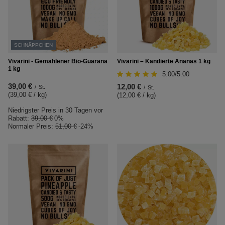
SCHNÄPPCHEN
Vivarini - Gemahlener Bio-Guarana
Vivarini – Kandierte Ananas 1 kg
1 kg
5.00/5.00
39,00 €
12,00 €
/
St.
/
St.
(39,00 € / kg
)
(12,00 € / kg
)
Niedrigster Preis in 30 Tagen vor
Rabatt:
39,00 €
0%
Normaler Preis:
51,00 €
-24%