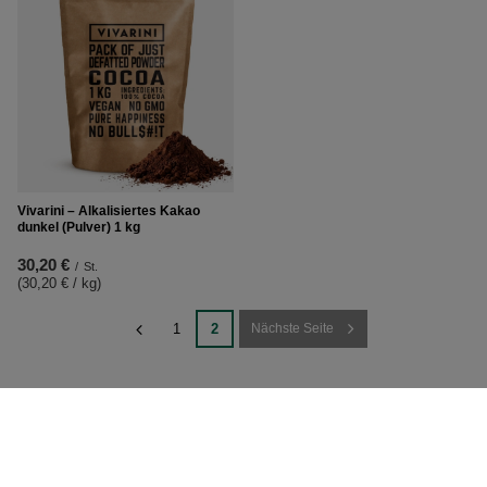
Vivarini – Alkalisiertes Kakao
dunkel (Pulver) 1 kg
30,20 €
/
St.
(30,20 € / kg
)
1
2
Nächste Seite
BESTELLUNGEN