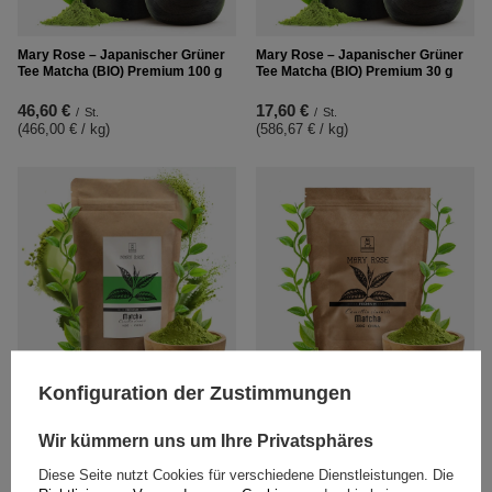
Mary Rose – Japanischer Grüner
Mary Rose – Japanischer Grüner
Tee Matcha (BIO) Premium 100 g
Tee Matcha (BIO) Premium 30 g
46,60 €
17,60 €
/
St.
/
St.
(466,00 € / kg
)
(586,67 € / kg
)
SCHNÄPPCHEN
Konfiguration der Zustimmungen
Mary Rose – Chinesischer Grüner
Mary Rose – Chinesischer Grüner
Tee Matcha Premium 100 g
Tee Matcha Premium 200 g
Wir kümmern uns um Ihre Privatsphäres
9,50 €
10,00 €
/
St.
/
St.
Diese Seite nutzt Cookies für verschiedene Dienstleistungen. Die
(95,00 € / kg
)
(50,00 € / kg
)