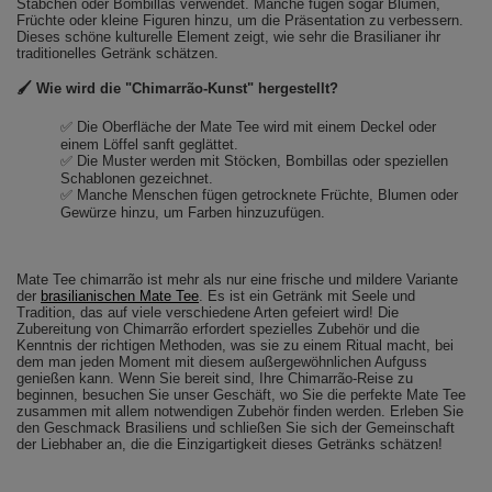
Stäbchen oder Bombillas verwendet. Manche fügen sogar Blumen,
Früchte oder kleine Figuren hinzu, um die Präsentation zu verbessern.
Dieses schöne kulturelle Element zeigt, wie sehr die Brasilianer ihr
traditionelles Getränk schätzen.
🖌️ Wie wird die "Chimarrão-Kunst" hergestellt?
✅ Die Oberfläche der Mate Tee wird mit einem Deckel oder
einem Löffel sanft geglättet.
✅ Die Muster werden mit Stöcken, Bombillas oder speziellen
Schablonen gezeichnet.
✅ Manche Menschen fügen getrocknete Früchte, Blumen oder
Gewürze hinzu, um Farben hinzuzufügen.
Mate Tee chimarrão ist mehr als nur eine frische und mildere Variante
der
brasilianischen Mate Tee
. Es ist ein Getränk mit Seele und
Tradition, das auf viele verschiedene Arten gefeiert wird! Die
Zubereitung von Chimarrão erfordert spezielles Zubehör und die
Kenntnis der richtigen Methoden, was sie zu einem Ritual macht, bei
dem man jeden Moment mit diesem außergewöhnlichen Aufguss
genießen kann. Wenn Sie bereit sind, Ihre Chimarrão-Reise zu
beginnen, besuchen Sie unser Geschäft, wo Sie die perfekte Mate Tee
zusammen mit allem notwendigen Zubehör finden werden. Erleben Sie
den Geschmack Brasiliens und schließen Sie sich der Gemeinschaft
der Liebhaber an, die die Einzigartigkeit dieses Getränks schätzen!