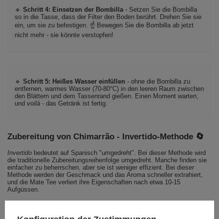
🔹
Schritt 4: Einsetzen der Bombilla
- Setzen Sie die Bombilla
so in die Tasse, dass der Filter den Boden berührt. Drehen Sie sie
ein, um sie zu befestigen. ☝️ Bewegen Sie die Bombilla ab jetzt
nicht mehr - sie könnte verstopfen!
🔹
Schritt 5: Heißes Wasser einfüllen
- ohne die Bombilla zu
entfernen, warmes Wasser (70-80°C) in den leeren Raum zwischen
den Blättern und dem Tassenrand gießen. Einen Moment warten,
und
voilà
- das Getränk ist fertig.
Zubereitung von Chimarrão - Invertido-Methode 🔄
Invertido
bedeutet auf Spanisch "umgedreht". Bei dieser Methode wird
die traditionelle Zubereitungsreihenfolge umgedreht. Manche finden sie
einfacher zu beherrschen, aber sie ist weniger effizient. Bei dieser
Methode werden der Geschmack und das Aroma schneller extrahiert,
und die Mate Tee verliert ihre Eigenschaften nach etwa 10-15
Aufgüssen.