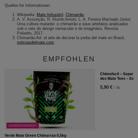
Quellen für Informationen:
Wikipedia:
Mate (infusión)
,
Chimarrão
.
A. V. Assunção, R. Klumb Arnoni, L. A. Pereira Machado Júnior,
Uma cultura mutante: o chimarrão e seus artefatos analisados
sob o viés do design vernacular e do imaginário, Revista
Poliedro, 2017.
Chimarrão Art: el arte de decorar la yerba del mate en Brasil,
noticiasdelmate.com
.
EMPFOHLEN
Chimafacil – Separato
des Mate Tees – Ext
5,90 €
/
St.
SONDERANGEBOT
Verde Mate Green Chimarrao 0,5kg