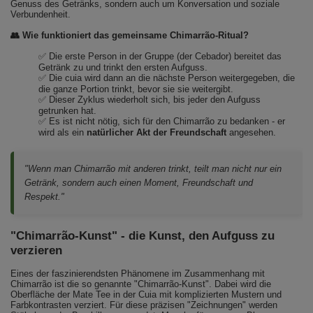
Genuss des Getränks, sondern auch um Konversation und soziale
Verbundenheit.
👥 Wie funktioniert das gemeinsame Chimarrão-Ritual?
✅ Die erste Person in der Gruppe (der Cebador) bereitet das
Getränk zu und trinkt den ersten Aufguss.
✅ Die cuia wird dann an die nächste Person weitergegeben, die
die ganze Portion trinkt, bevor sie sie weitergibt.
✅ Dieser Zyklus wiederholt sich, bis jeder den Aufguss
getrunken hat.
✅ Es ist nicht nötig, sich für den Chimarrão zu bedanken - er
wird als ein
natürlicher Akt der Freundschaft
angesehen.
"Wenn man Chimarrão mit anderen trinkt, teilt man nicht nur ein
Getränk, sondern auch einen Moment, Freundschaft und
Respekt."
"Chimarrão-Kunst" - die Kunst, den Aufguss zu
verzieren
Eines der faszinierendsten Phänomene im Zusammenhang mit
Chimarrão ist die so genannte "Chimarrão-Kunst". Dabei wird die
Oberfläche der Mate Tee in der Cuia mit komplizierten Mustern und
Farbkontrasten verziert. Für diese präzisen "Zeichnungen" werden