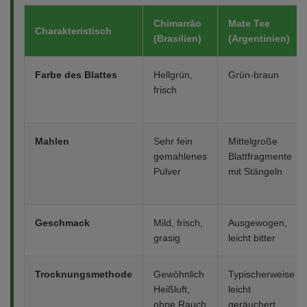
Chimarrão
Mate Tee
Charakteristisch
(Brasilien)
(Argentinien)
Farbe des Blattes
Hellgrün,
Grün-braun
frisch
Mahlen
Sehr fein
Mittelgroße
gemahlenes
Blattfragmente
Pulver
mit Stängeln
Geschmack
Mild, frisch,
Ausgewogen,
grasig
leicht bitter
Trocknungsmethode
Gewöhnlich
Typischerweise
Heißluft,
leicht
ohne Rauch
geräuchert