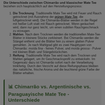
Die Unterschiede zwischen Chimarrão und klassischer Mate Tee
beziehen sich hauptsächlich auf den Herstellungsprozess:
Die Trocknung
. Traditionelle Mate Tee wird mit Feuer und Rauch
getrocknet (mit Ausnahme der
grünen Mate Tee
, die
luftgetrocknet wird). Die Chimarrão-Blätter werden in der Regel
mit heißer Luft statt mit Rauch getrocknet. Wenn geräuchert
wird, dann nur ganz leicht, um einen subtilen Rauchgeschmack
zu erzeugen.
Mahlen
. Nach dem Trocknen werden die traditionellen Mate-Tee-
Blätter in kleinere Stücke zerkleinert. Bei Chimarrão werden die
Stängel entfernt und die Blätter fein zu einem glatten Pulver
gemahlen. Je nach Mahlgrad gibt es zwei Haupttypen von
Chimarrão:
moída fina
- feines Pulver, und
moída grossa
- Pulver
mit kleinen Blatt- und Stängelstückchen.
Reifung
. Traditionelle Mate Tee wird nach dem Trocknen und
Mahlen gelagert, um ihr Geschmacksprofil zu entwickeln. Im
Gegensatz dazu ist Chimarrão sofort nach der Verarbeitung
trinkfertig. Durch den Verzicht auf diese Reifungsphase bleiben
das natürliche, frische Aroma und die leuchtend grüne Farbe der
Blätter erhalten.
📊 Chimarrão vs. Argentinische vs.
Paraguayische Mate Tee -
Unterschiede