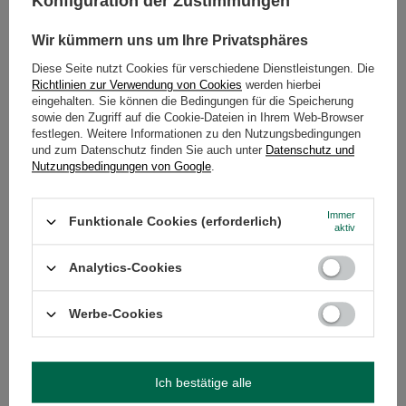
Konfiguration der Zustimmungen
🔹
Schritt 1: Einsetzen der Bombilla
- Beginnen Sie mit diesem
Schritt! Legen Sie die Bombilla in die Cuia, bevor Sie Wasser und
Blätter hinzufügen.
Wir kümmern uns um Ihre Privatsphäres
Diese Seite nutzt Cookies für verschiedene Dienstleistungen. Die
Richtlinien zur Verwendung von Cookies
werden hierbei
eingehalten. Sie können die Bedingungen für die Speicherung
🔹
Schritt 2: Wasser aufgießen
- Gießen Sie warmes Wasser (70-
sowie den Zugriff auf die Cookie-Dateien in Ihrem Web-Browser
80°C) in die Tasse bis knapp unter die Verengung unter dem Rand
festlegen. Weitere Informationen zu den Nutzungsbedingungen
und lassen Sie Platz für die Yerba.
und zum Datenschutz finden Sie auch unter
Datenschutz und
Nutzungsbedingungen von Google
.
Immer
Funktionale Cookies (erforderlich)
aktiv
🔹
Schritt 3: Mate zugeben
- die Blätter auf die Wasseroberfläche
geben, so dass ein "Hügel" entsteht. Keine Sorge - die Blätter
sinken nicht, sondern bilden eine kompakte, schwimmende
Analytics-Cookies
Schicht.
Werbe-Cookies
🔹
Schritt 4: Ein Loch für das Wasser machen
- mit einem
kleinen Stäbchen oder Zahnstocher ein Loch gegenüber der
Ich bestätige alle
Bombilla machen, damit man leicht nachfüllen kann. Nach ein paar
Minuten ist der Aufguss fertig.