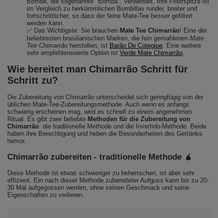
Bombe, die sogenannte "Bomba", verwendet. Ihre Filterspitze ist
im Vergleich zu herkömmlichen Bombillas runder, breiter und
fortschrittlicher, so dass der feine Mate-Tee besser gefiltert
werden kann.
✅ Das Wichtigste: Sie brauchen
Mate Tee Chimarrão
! Eine der
beliebtesten brasilianischen Marken, die fein gemahlenen
Mate
Tee Chimarrão
herstellen, ist
Barão De Cotegipe
. Eine weitere
sehr empfehlenswerte Option ist
Verde Mate Chimarrão
.
Wie bereitet man Chimarrão Schritt für
Schritt zu?
Die Zubereitung von Chimarrão unterscheidet sich geringfügig von der
üblichen Mate-Tee-Zubereitungsmethode. Auch wenn es anfangs
schwierig erscheinen mag, wird es schnell zu einem angenehmen
Ritual. Es gibt zwei beliebte
Methoden für die Zubereitung von
Chimarrão
: die traditionelle Methode und die Invertido-Methode. Beide
haben ihre Berechtigung und heben die Besonderheiten des Getränks
hervor.
Chimarrão zubereiten - traditionelle Methode 🧉
Diese Methode ist etwas schwieriger zu beherrschen, ist aber sehr
effizient. Ein nach dieser Methode zubereiteter Aufguss kann bis zu 20-
30 Mal aufgegossen werden, ohne seinen Geschmack und seine
Eigenschaften zu verlieren.