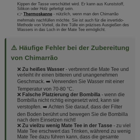
Kippen der Tasse verschüttet wird. Er kann aus Kunststoff,
Silikon oder Holz gefertigt sein.
👉
Thermoskanne
- nützlich, wenn man den Chimarrão
mehrmals nachfüllen möchte. Sie ist auch für die invertido-
Methode von Vorteil, da ihre Tülle ein präzises Ausgießen des
Wassers in das Loch in der Mate Tee ermöglicht.
⚠️ Häufige Fehler bei der Zubereitung
von Chimarrão
❌
Zu heißes Wasser
- verbrennt die Mate Tee und
verleiht ihr einen bitteren und unangenehmen
Geschmack. ➡️ Verwenden Sie Wasser mit einer
Temperatur von 70-80 °C.
❌
Falsche Platzierung der Bombilla
- wenn die
Bombilla nicht richtig eingesetzt wird, kann sie
verstopfen. ➡️ Achten Sie darauf, dass der Filter
den Boden berührt und bewegen Sie die Bombilla
nach dem Einsetzen nicht!
❌
Zu viel/zu wenig Mate Tee in der Tasse
- zu viel
Mate Tee erschwert das Trinken, während zu wenig
Mate Tee dazu führen kann, dass die gesamte