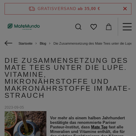
GRATISVERSAND
ab 35,00 €
Startseite
Blog
Die Zusammensetzung des Mate Tees unter die Lupe. Vi
DIE ZUSAMMENSETZUNG DES
MATE TEES UNTER DIE LUPE.
VITAMINE,
MIKRONÄHRSTOFFE UND
MAKRONÄHRSTOFFE IM MATE-
STRAUCH
2023-09-05
Vor mehr als einem halben Jahrhundert
bestätigte das renommierte Pariser
Pasteur-Institut, dass
Mate Tee
fast alle
Mineralien und Vitamine enthält, die für