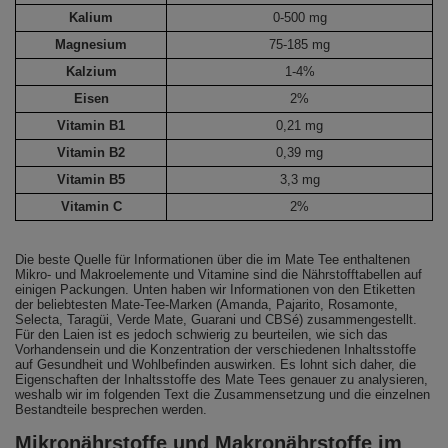
Kalium
0-500 mg
Magnesium
75-185 mg
Kalzium
1-4%
Eisen
2%
Vitamin B1
0,21 mg
Vitamin B2
0,39 mg
Vitamin B5
3,3 mg
Vitamin C
2%
Die beste Quelle für Informationen über die im Mate Tee enthaltenen
Mikro- und Makroelemente und Vitamine sind die Nährstofftabellen auf
einigen Packungen. Unten haben wir Informationen von den Etiketten
der beliebtesten Mate-Tee-Marken (Amanda, Pajarito, Rosamonte,
Selecta, Taragüi, Verde Mate, Guarani und CBSé) zusammengestellt.
Für den Laien ist es jedoch schwierig zu beurteilen, wie sich das
Vorhandensein und die Konzentration der verschiedenen Inhaltsstoffe
auf Gesundheit und Wohlbefinden auswirken. Es lohnt sich daher, die
Eigenschaften der Inhaltsstoffe des Mate Tees genauer zu analysieren,
weshalb wir im folgenden Text die Zusammensetzung und die einzelnen
Bestandteile besprechen werden.
Mikronährstoffe und Makronährstoffe im