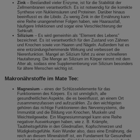
Zink
– Bestandteil vieler Enzyme, ist für die Stabilität der
Zellmembranen verantwortlich. Es ist notwendig für die korrekte
Synthese von Nukleinsäuren und Proteinen. Darüber hinaus
beeinflusst es die Libido. Zu wenig Zink in der Ernährung kann
eine Reihe unangenehmer Folgen haben, wie Haarausfall,
häufigere Infektionen und sogar eine Verschlechterung der
Sehkraft.
Silizium
– Es wird gemeinhin als "Element des Lebens"
bezeichnet. Es ist verantwortlich für den Zustand von Zähnen
und Knochen sowie von Haaren und Nägeln. Außerdem hat es
eine entzündungshemmende Wirkung und verbessert die
Nierenfunktion. Mangel an Silizium führt zu einer schnelleren
Hautalterung. Die Menge an Silizium im Körper nimmt mit dem
Alter ab, sodass eine Supplementierung von Silizium besonders
für ältere Menschen wichtig ist.
Makronährstoffe im Mate Tee:
Magnesium
– eines der Schlüsselelemente für das
Funktionieren des Körpers. Es ist unmöglich, alle
gesundheitlichen Aspekte, die es beeinflusst, an einem Ort
zusammenzufassen und aufzuzählen. Zu den wichtigsten
gehören das richtige Funktionieren des Nervensystems, die
Immunität und die Bildung von Knochen, Muskeln und
Weichteilgewebe. Ein Magnesiummangel kann eine Reihe
negativer Auswirkungen haben, wie z. B. Krämpfe,
Taubheitsgefühle in den Gliedmaßen, Kopfschmerzen und
Müdigkeitsgefühle. Kein Wunder also, dass eine Ernährung, die
reich an diesem Mineralstoff ist, ein Fundament für Gesundheit