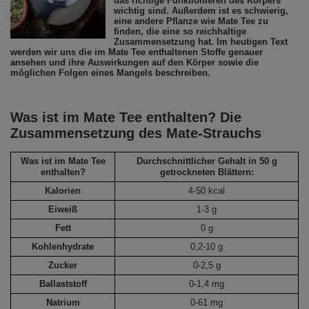
das richtige Funktionieren des Körpers
wichtig sind. Außerdem ist es schwierig,
eine andere Pflanze wie Mate Tee zu
finden, die eine so reichhaltige
Zusammensetzung hat. Im heutigen Text
werden wir uns die im Mate Tee enthaltenen Stoffe genauer
ansehen und ihre Auswirkungen auf den Körper sowie die
möglichen Folgen eines Mangels beschreiben.
Was ist im Mate Tee enthalten? Die
Zusammensetzung des Mate-Strauchs
Was ist im Mate Tee
Durchschnittlicher Gehalt in 50 g
enthalten?
getrockneten Blättern:
Kalorien
4-50 kcal
Eiweiß
1-3 g
Fett
0 g
Kohlenhydrate
0,2-10 g
Zucker
0-2,5 g
Ballaststoff
0-1,4 mg
Natrium
0-61 mg