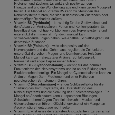
Proteinen und Zuckern. Es wirkt sich positiv auf den
Haarzustand und die Wundheilung aus und kann gegen Müdigkeit
helfen. Ein Mangel an Vitamin B5 kann zu Störungen des
Nervensystems führen, die sich in depressiven Zuständen oder
übermäßiger Reizbarkeit äußern.
Vitamin B6 (Pyridoxin)
– ist wichtig für den Stoffwechsel und
den Abbau von Aminosäuren, Fetten und Kohlenhydraten. Es
beeinflusst das richtige Funktionieren des Nervensystems und
unterstützt die Immunität. Pyridoxinmangel kann
schwerwiegende Folgen haben, wie Apathie, Schlaflosigkeit und
depressive Zustände.
Vitamin B9 (Folsäure)
– wirkt sich positiv auf das
Nervensystem und das Gehirn aus, reguliert die Zellfunktion,
unterstützt die Leber-, Magen- und Darmfunktion. Folsäure-
Mangel kann zu makrozytärer Anämie, Schlaflosigkeit,
Nervosität und sogar Depressionen führen.
Vitamin B12 (Cyanocobalamin)
– wichtig für das normale
Funktionieren des Nervensystems und ist an der Bildung roter
Blutkörperchen beteiligt. Ein Mangel an Cyanocobalamin kann zu
Anämie, Magen-Darm-Problemen und einer Reihe von
neurologischen Symptomen führen.
Vitamin C (Ascorbinsäure)
– ist der Schlüsselfaktor für die
Stärkung des Immunsystems, die Unterstützung des
Kreislaufsystems und die Senkung des Cholesterinspiegels. Ein
Mangel an Ascorbinsäure kann zu spontanen Blutungen,
Schwäche, übermäßigem Zahnfleischwuchs, Muskel- und
Gelenkschmerzen führen. Glücklicherweise ist ein Mangel an
Ascorbinsäure heutzutage recht selten.
Vitamin E
– ist eines der stärksten Antioxidantien. Es vernichtet