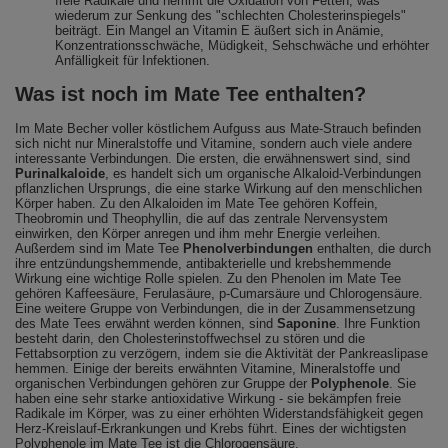
freie Radikale und hemmt die Oxidation von Fetten, was
wiederum zur Senkung des "schlechten Cholesterinspiegels"
beiträgt. Ein Mangel an Vitamin E äußert sich in Anämie,
Konzentrationsschwäche, Müdigkeit, Sehschwäche und erhöhter
Anfälligkeit für Infektionen.
Was ist noch im Mate Tee enthalten?
Im Mate Becher voller köstlichem Aufguss aus Mate-Strauch befinden
sich nicht nur Mineralstoffe und Vitamine, sondern auch viele andere
interessante Verbindungen. Die ersten, die erwähnenswert sind, sind
Purinalkaloide
, es handelt sich um organische Alkaloid-Verbindungen
pflanzlichen Ursprungs, die eine starke Wirkung auf den menschlichen
Körper haben. Zu den Alkaloiden im Mate Tee gehören Koffein,
Theobromin und Theophyllin, die auf das zentrale Nervensystem
einwirken, den Körper anregen und ihm mehr Energie verleihen.
Außerdem sind im Mate Tee
Phenolverbindungen
enthalten, die durch
ihre entzündungshemmende, antibakterielle und krebshemmende
Wirkung eine wichtige Rolle spielen. Zu den Phenolen im Mate Tee
gehören Kaffeesäure, Ferulasäure, p-Cumarsäure und Chlorogensäure.
Eine weitere Gruppe von Verbindungen, die in der Zusammensetzung
des Mate Tees erwähnt werden können, sind
Saponine
. Ihre Funktion
besteht darin, den Cholesterinstoffwechsel zu stören und die
Fettabsorption zu verzögern, indem sie die Aktivität der Pankreaslipase
hemmen. Einige der bereits erwähnten Vitamine, Mineralstoffe und
organischen Verbindungen gehören zur Gruppe der
Polyphenole
. Sie
haben eine sehr starke antioxidative Wirkung - sie bekämpfen freie
Radikale im Körper, was zu einer erhöhten Widerstandsfähigkeit gegen
Herz-Kreislauf-Erkrankungen und Krebs führt. Eines der wichtigsten
Polyphenole im Mate Tee ist die Chlorogensäure.