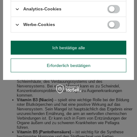
Vitaminen, d. h. an chemischen Verbindungen verschiedener
Strukturen, die für das Funktionieren des Körpers notwendig sind.
Analytics-Cookies
Hersteller des Mate Tees und einige wissenschaftliche Quellen geben
an, dass der aus Mate-Strauch gefertigte Aufguss unter anderem
Folgendes enthält:
Werbe-Cookies
Vitamin A
– ist wichtig für die normale Sehkraft, unterstützt das
Immunsystem und verringert das Krebsrisiko. Es ist auch für den
Zustand von Haaren, Haut und Nägeln verantwortlich,
beschleunigt die Wundheilung und hilft bei der Bekämpfung von
Ich bestätige alle
Bakterien und Viren.
Vitamin B1 (Thiamin)
– beeinflusst die normale Funktion des
Nervensystems und ist an der Umwandlung von Proteinen,
Kohlenhydraten und Fetten in Energie beteiligt. Sein Mangel
Erforderlich bestätigen
kann zu Durchblutungsstörungen und verschiedenen Störungen
des Nervensystems führen.
Vitamin B2 (Riboflavin)
- wichtig u.a. für die Funktion der
Schleimhäute, des Verdauungssystems und des
Nervensystems. Bei einem Mangel kann es zu Schwindel,
Konzentrationsproblemen und sogar zu Augenerkrankungen
kommen.
Vitamin B3 (Niacin)
– spielt eine wichtige Rolle bei der Bildung
roter Blutkörperchen und hat eine positive Wirkung auf das
Nervensystem. Sein Mangel ist hauptsächlich das Ergebnis einer
unzureichenden Ernährung, die arm an wertvollen chemischen
Verbindungen ist. Er kann sich in Form von Entzündungen der
Organe äußern und zu schweren Krankheiten wie Pellagra
führen.
Vitamin B5 (Pantothensäure)
– ist wichtig für die Synthese
bestimmter Hormone und den Stoffwechsel von Fetten,