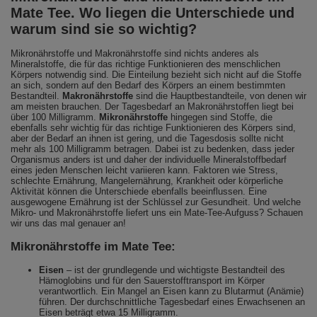
Mate Tee. Wo liegen die Unterschiede und
warum sind sie so wichtig?
Mikronährstoffe und Makronährstoffe sind nichts anderes als
Mineralstoffe, die für das richtige Funktionieren des menschlichen
Körpers notwendig sind. Die Einteilung bezieht sich nicht auf die Stoffe
an sich, sondern auf den Bedarf des Körpers an einem bestimmten
Bestandteil.
Makronährstoffe
sind die Hauptbestandteile, von denen wir
am meisten brauchen. Der Tagesbedarf an Makronährstoffen liegt bei
über 100 Milligramm.
Mikronährstoffe
hingegen sind Stoffe, die
ebenfalls sehr wichtig für das richtige Funktionieren des Körpers sind,
aber der Bedarf an ihnen ist gering, und die Tagesdosis sollte nicht
mehr als 100 Milligramm betragen. Dabei ist zu bedenken, dass jeder
Organismus anders ist und daher der individuelle Mineralstoffbedarf
eines jeden Menschen leicht variieren kann. Faktoren wie Stress,
schlechte Ernährung, Mangelernährung, Krankheit oder körperliche
Aktivität können die Unterschiede ebenfalls beeinflussen. Eine
ausgewogene Ernährung ist der Schlüssel zur Gesundheit. Und welche
Mikro- und Makronährstoffe liefert uns ein Mate-Tee-Aufguss? Schauen
wir uns das mal genauer an!
Mikronährstoffe im Mate Tee:
Eisen
– ist der grundlegende und wichtigste Bestandteil des
Hämoglobins und für den Sauerstofftransport im Körper
verantwortlich. Ein Mangel an Eisen kann zu Blutarmut (Anämie)
führen. Der durchschnittliche Tagesbedarf eines Erwachsenen an
Eisen beträgt etwa 15 Milligramm.