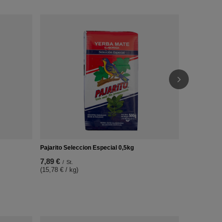
Pajarito Ela
9,48 €
/
St.
(9,48 € / kg)
Pajarito Seleccion Especial 0,5kg
7,89 €
/
St.
(15,78 € / kg)