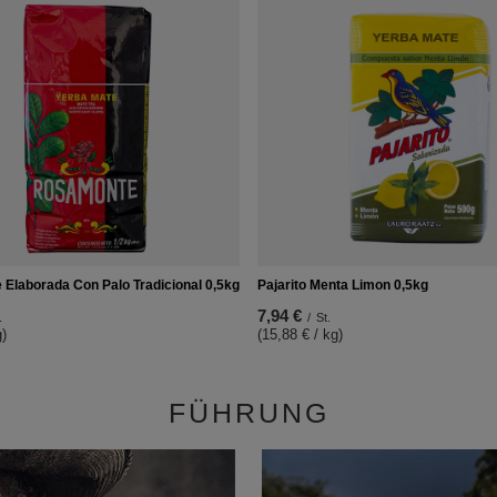
Elaborada Con Palo Tradicional 0,5kg
Pajarito Menta Limon 0,5kg
7,94 €
.
/
St.
g)
(15,88 € / kg)
FÜHRUNG