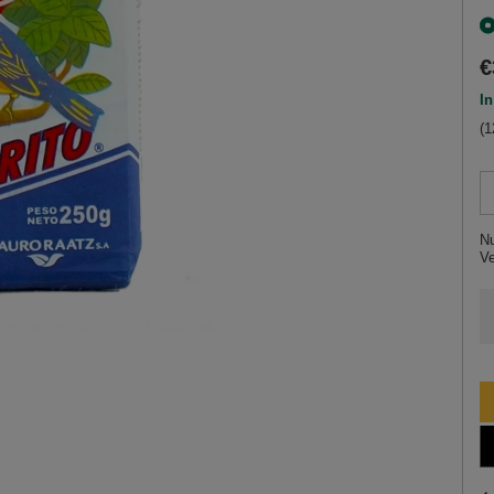
€
In
(1
Nu
V