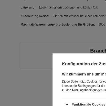
Lagerung
Lagern an einem trockenen und kühlen Ort.
Zubereitungsweise
Gießen mit Wasser bei einer Temperatu
Maximale Warenmenge pro Bestellung für Größen
1000
Brauch
Stellen Sie eine Frage, un
Konfiguration der Z
Wir kümmern uns um Ihr
Diese Seite nutzt Cookies für v
können die Bedingungen für die 
zu den Nutzungsbedingungen un
Funktionale Cookies 