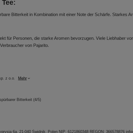
 Tee:
are Bitterkeit in Kombination mit einer Note der Schärfe. Starkes A
erfekt für Personen, die starke Aromen bevorzugen. Viele Liebhaber vo
Verbraucher von Pajarito.
p. z o.o.
Mehr
pürbarer Bitterkeit (4/5)
. Tygrysia 6a, 21-040 Świdnik, Polen NIP: 6121860348 REGON: 366578876 inf