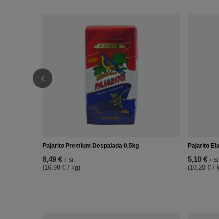
Pajarito Premium Despalada 0,5kg
Pajarito El
8,49 €
5,10 €
/
St.
/
St
(16,98 € / kg)
(10,20 € / 