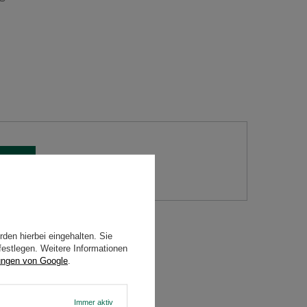
 Frage
den hierbei eingehalten. Sie
N
festlegen. Weitere Informationen
ungen von Google
.
Immer aktiv