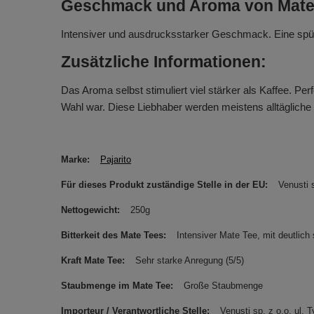
Geschmack und Aroma von Mate
Intensiver und ausdrucksstarker Geschmack. Eine spürb
Zusätzliche Informationen:
Das Aroma selbst stimuliert viel stärker als Kaffee. P
Wahl war. Diese Liebhaber werden meistens alltägliche 
Marke
Pajarito
Für dieses Produkt zuständige Stelle in der EU
Venusti s
Nettogewicht
250g
Bitterkeit des Mate Tees
Intensiver Mate Tee, mit deutlich s
Kraft Mate Tee
Sehr starke Anregung (5/5)
Staubmenge im Mate Tee
Große Staubmenge
Importeur / Verantwortliche Stelle
Venusti sp. z o.o. ul