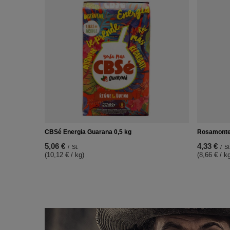
CBSé Energia Guarana 0,5 kg
Rosamonte 
5,06 €
4,33 €
/
St.
/
St
(10,12 € / kg)
(8,66 € / k