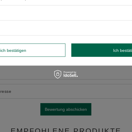
ewertung
lich bestätigen
Ich bestät
to hinzufügen:
dresse
Bewertung abschicken
EMPFOHLENE PRODUKTE