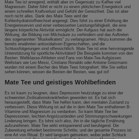
Mate Tee ist anregend, enthält aber im Gegensatz zu Kaffee viel
Magnesium. Daher führt er nicht zu einem plötzlichen Energiekick und
einem schnellen Kraftverlust und Gefühl der Gereiztheit. Das ist aber
noch nicht alles. Dank des Mate Tees wird der
Kohlenhydratstoffwechsel angeregt. Dies führt zu einer Erhöhung der
Energiereserven und einer verbesserten Leistungsfähigkeit, die eine
längere körperliche Aktivität ermöglicht. Der Aufguss hat auch die
Wirkung, die Bildung von Milchsäure zu verhindern und das Auftreten
des sogenannten "Muskelkaters" zu verlangsamen. Hinzu kommen die
bereits erwähnten antioxidativen Eigenschaften, und die
Schlussfolgerungen sind offensichtlich. Mate Tee ist eine hervorragende
Unterstützung für sportliche Aktivitäten! Die Beispiele kommen von den
Besten. Weltklasse-Athleten sind Fans von Mate-Tee-Aufgüssen.
Weltstars wie Leo Messi, Cristiano Ronaldo oder Antoine Griezmann
wurden mit einem Becher des Mate Tees fotografiert. Wie Sie selbst
sehen können, wissen die Besten der Besten, was gut ist!
Mate Tee und geistiges Wohlbefinden
Es ist kaum zu leugnen, dass Depression heutzutage zu einer der
schwersten Zivilisationskrankheiten geworden ist. Es hat sich
herausgestellt, dass Mate Tee helfen kann, den mentalen Zustand zu
verbessern. Diese Wirkung ist auf die in dem Mate Tee enthaltenen B-
Vitamine und Magnesium zu verdanken. So kann Mate Tee bei
Depressionen, leichten Angstzuständen und Stimmungsschwankungen
Linderung bringen. Es lohnt sich also, ihn in die tägliche Ernährung
aufzunehmen. Mate Tee wirkt entspannend und beruhigend. Die
Zubereitung erfordert bestimmte Schritte, und der gesamte Prozess ist
eine Art von Ritual. Er wird langsam getrunken, wobei jeder Schluck