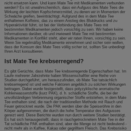
nicht ersetzen kann. Und kann Mate Tee mit Medikamenten verbunden
werden? Es ist unwahrscheinlich, dass ein Aufguss des Mate Tees die
Wirkung der leichten Kopfschmerzmittel, zu denen wir in Momenten der
Schwäche greifen, beeinträchtigt. Aufgrund des in dem Mate Tee
enthaltenen Koffeins, das zu einem Anstieg des Blutdrucks und zu
Hyperaktivität führt, ist bei der Verbindung des Mate Tees mit
bestimmten Medikamenten jedoch vorsichtig zu sein. Wir haben keine
Informationen darüber, ob und inwieweit Mate Tee mit bestimmten
Medikamenten in Konflikt steht, aber wir raten Ihnen, vorsichtig zu sein.
Wenn Sie regelmäßig Medikamente einnehmen und sicher sein wollen,
dass der Konsum des Mate Tees völlig sicher ist, sollten Sie unbedingt
Ihren Arzt konsultieren.
Ist Mate Tee krebserregend?
Es gibt Gerüchte, dass Mate Tee krebserregende Eigenschaften hat. Im
Laufe mehrerer Jahrzehnte haben Wissenschaftler eine Reihe von
Studien durchgeführt, um herauszufinden, ob Mate Tee tatsächlich
krebserregend ist und welche Faktoren angeblich zu solchen Wirkungen
beitragen. Dabei wurde festgestellt, dass polyzyklische aromatische
Kohlenwasserstoffe (kurz PAK), d. h. schädliche Stoffe, die bei der
unvollständigen Verbrennung organischer Stoffe entstehen, in dem Mate
Tee enthalten sind, die nach der traditionellen Methode mit Rauch und
Feuer getrocknet wurde. Die PAK werden über die Speiseröhre in den
Körper aufgenommen, die durch die hohe Temperatur des Aufgusses
gereizt wird. Diese Berichte wurden nun durch weitere Studien bestätigt.
Es hat sich herausgestellt, dass in rauchgetrocknetem Mate Tee in der
Tat schädliche PAK enthalten sind, aber die Menge ist nicht bedeutend -
nicht mehr als in Kaffee, Kakao oder gegrilltem Fleisch. Das Krebsrisiko