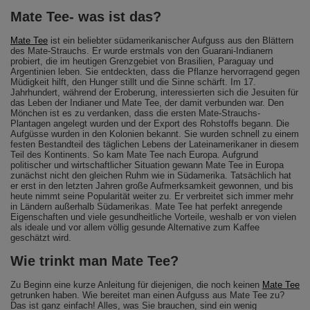
Mate Tee- was ist das?
Mate Tee
ist ein beliebter südamerikanischer Aufguss aus den Blättern
des Mate-Strauchs. Er wurde erstmals von den Guarani-Indianern
probiert, die im heutigen Grenzgebiet von Brasilien, Paraguay und
Argentinien leben. Sie entdeckten, dass die Pflanze hervorragend gegen
Müdigkeit hilft, den Hunger stillt und die Sinne schärft. Im 17.
Jahrhundert, während der Eroberung, interessierten sich die Jesuiten für
das Leben der Indianer und Mate Tee, der damit verbunden war. Den
Mönchen ist es zu verdanken, dass die ersten Mate-Strauchs-
Plantagen angelegt wurden und der Export des Rohstoffs begann. Die
Aufgüsse wurden in den Kolonien bekannt. Sie wurden schnell zu einem
festen Bestandteil des täglichen Lebens der Lateinamerikaner in diesem
Teil des Kontinents. So kam Mate Tee nach Europa. Aufgrund
politischer und wirtschaftlicher Situation gewann Mate Tee in Europa
zunächst nicht den gleichen Ruhm wie in Südamerika. Tatsächlich hat
er erst in den letzten Jahren große Aufmerksamkeit gewonnen, und bis
heute nimmt seine Popularität weiter zu. Er verbreitet sich immer mehr
in Ländern außerhalb Südamerikas. Mate Tee hat perfekt anregende
Eigenschaften und viele gesundheitliche Vorteile, weshalb er von vielen
als ideale und vor allem völlig gesunde Alternative zum Kaffee
geschätzt wird.
Wie trinkt man Mate Tee?
Zu Beginn eine kurze Anleitung für diejenigen, die noch keinen
Mate Tee
getrunken haben. Wie bereitet man einen Aufguss aus Mate Tee zu?
Das ist ganz einfach! Alles, was Sie brauchen, sind ein wenig