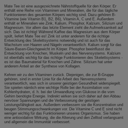
Mate Tee ist eine ausgezeichnete Nährstoffquelle für den Körper. Er
enthält eine Reihe von Vitaminen und Mineralien, die für das tägliche
Funktionieren des gesamten Körpers wichtig sind. Dazu gehören B-
Vitamine (wie Vitamin B1, B2, B6), Vitamin A, C und E. Außerdem
enthält er Mineralien wie Zink, Kalium, Phosphor, Kalzium, Silizium und
Magnesium. Vor allem das letzte Element zieht die Aufmerksamkeit auf
sich. Das ist richtig! Während Kaffee das Magnesium aus dem Körper
spült, liefert Mate Tee es! Zink ist unter anderem für die richtige
Entwicklung des Skelettsystems notwendig und ist auch für das
Wachstum von Haaren und Nägeln verantwortlich. Kalium sorgt für das
Säure-Basen-Gleichgewicht im Körper. Phosphor beeinflusst die
Entwicklung von Knochen, Muskeln und des Nervensystems. Kalzium
ist ebenfalls wichtig für das richtige Funktionieren des Skelettsystems -
es ist das Baumaterial für Knochen und Zähne. Silizium hat unter
anderem Anteil an der Synthese von Kollagen.
Kehren wir zu den Vitaminen zurück. Diejenigen, die zur B-Gruppe
gehören, sind in erster Linie für die Arbeit des Nervensystems
verantwortlich, was sich in unserer geistigen Gesundheit widerspiegelt.
Sie spielen nämlich eine wichtige Rolle bei der Assimilation von
Kohlenhydraten, d. h. bei der Umwandlung von Glukose in die vom
Gehirn benötigte Energie. Indirekt wirken sie sich daher auf den Abbau
nervöser Spannungen und die Verbesserung der geistigen
Leistungsfähigkeit aus. Außerdem verbessern sie die Konzentration und
beugen Stimmungsschwankungen vor. Die Vitamine C und E sind nicht
weniger wichtig für das Funktionieren unseres Organismus. Sie haben
eine antioxidative Wirkung, die die Alterung und den Zelltod verlangsamt
und allgemein die Immunität verbessert.