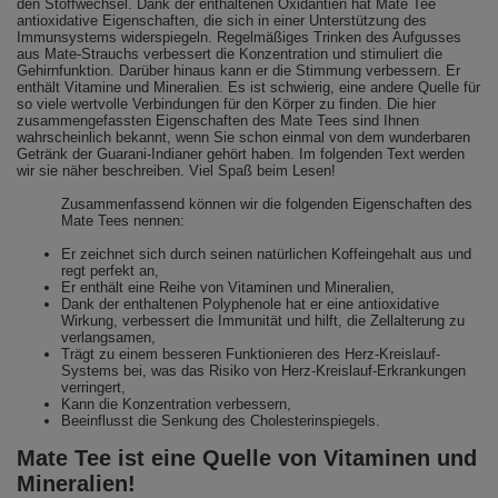
den Stoffwechsel. Dank der enthaltenen Oxidantien hat Mate Tee
antioxidative Eigenschaften, die sich in einer Unterstützung des
Immunsystems widerspiegeln. Regelmäßiges Trinken des Aufgusses
aus Mate-Strauchs verbessert die Konzentration und stimuliert die
Gehirnfunktion. Darüber hinaus kann er die Stimmung verbessern. Er
enthält Vitamine und Mineralien. Es ist schwierig, eine andere Quelle für
so viele wertvolle Verbindungen für den Körper zu finden. Die hier
zusammengefassten Eigenschaften des Mate Tees sind Ihnen
wahrscheinlich bekannt, wenn Sie schon einmal von dem wunderbaren
Getränk der Guarani-Indianer gehört haben. Im folgenden Text werden
wir sie näher beschreiben. Viel Spaß beim Lesen!
Zusammenfassend können wir die folgenden Eigenschaften des
Mate Tees nennen:
Er zeichnet sich durch seinen natürlichen Koffeingehalt aus und
regt perfekt an,
Er enthält eine Reihe von Vitaminen und Mineralien,
Dank der enthaltenen Polyphenole hat er eine antioxidative
Wirkung, verbessert die Immunität und hilft, die Zellalterung zu
verlangsamen,
Trägt zu einem besseren Funktionieren des Herz-Kreislauf-
Systems bei, was das Risiko von Herz-Kreislauf-Erkrankungen
verringert,
Kann die Konzentration verbessern,
Beeinflusst die Senkung des Cholesterinspiegels.
Mate Tee ist eine Quelle von Vitaminen und
Mineralien!