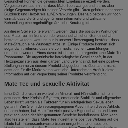
Gesundheit können die gewünschten Ergebnisse erzielt werden.
Vergessen wir auch nicht, dass Mate Tee zwar gesund ist, es aber
einige Gegenanzeigen für seinen Verzehr gibt. Dazu gehören sehr hoher
Blutdruck und Herz-Kreislauf-Erkrankungen. Deshalb betonen wir noch
einmal, dass die Grundlage für eine informierte und wirksame
Behandlung eine regelmäßige ärztliche Beratung ist!
An dieser Stelle sollte erwähnt werden, dass die positiven Wirkungen
des Mate-Tee-Trinkens von der wissenschaftlichen Gemeinschaft
bestätigt wurden, was uns nur in unserer Überzeugung bestärkt, dass
Mate-Strauch eine Wunderpflanze ist. Einige Produkte können sich
sogar damit rühmen, dass sie von medizinischen Einrichtungen
empfohlen werden. Eines davon ist der beliebte argentinische Mate Tee
Rosamonte. Die argentinische kardiologische Gesellschaft, in der
Herzspezialisten aus dem ganzen Land vereint sind, hat eine positive
Stellungnahme zu diesem Produkt abgegeben. Es überrascht nicht,
dass das für die Marke verantwortliche Unternehmen Hreñuk diese
Information auf der Verpackung seiner Produkte veröffentlicht.
Mate Tee und sexuelle Aktivität
Eine Diät, die reich an wertvollen Mineral- und Nährstoffen ist, ein
gesundes Herz-Kreislauf-System, emotionale Stabilität und allgemeine
Lebenskraft werden als Faktoren für ein erfolgreiches Sexualleben
genannt. Wie Sie in den vorangegangenen Abschnitten dieses Artikels
erfahren haben, hat Mate Tee viele positive Eigenschaften und kann
praktisch jeden der hier genannten Bereiche beeinflussen. Man kann
also feststellen, dass Mate Tee indirekt eine positive Wirkung auf die
Libido hat. Interessanterweise bieten einige Hersteller spezielle
Mischungen an, die das Potenzial des Mate Tees als Aphrodisiakum