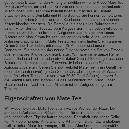
getrocknete Blätter- für den Anfang empfehlen wir, eine Probe Mate Tee
(50 g) zu wählen, um sich ein Bild von den verschiedenen getrockneten
Mischungen und Geschmacksrichtungen zu machen. Außerdem
brauchen Sie eine Bombilla und Mate Becher. Sie können auf letzteres
verzichten, indem Sie die spezielle Kalebasse durch einen einfachen
Keramikbecher ersetzen. Die Bombilla, ein spezielles Röhrchen mit
einem Filter, der den Teesatz vom Aufguss trennt, ist jedoch erforderlich
- ohne sie wird das Trinken des Aufgusses aus fein geschnittenen
Blättern des Mate-Strauchs sehr unangenehm sein. Alles, was ein
Anfänger braucht, um mit Mate Tee zu beginnen, finden Sie in unserem
Online-Shop. Besonders interessant für Anfänger sind unsere
Starterkits. Sie enthalten das nötige Zubehör sowie ein Set von Proben
oder ein halbes Kilo getrocknete Blätter. Wir haben eine ganze Reihe
davon. Sicherlich ist für jeden etwas dabei! Sobald Sie die getrockneten
Blätter und die notwendigen Zubehörteile haben, können Sie den
Aufguss zubereiten. Geben Sie 2-3 Teelöffel Mate Tee in ein Gefäß (je
mehr, desto intensiver), gießen Sie heißes, aber abgekühltes Wasser
dazu (mit einer Temperatur von etwa 70-80 Grad Celsius), setzen Sie
die Bombilla ein, und stopfen Sie das Mundstück mit Ihrem Finger.
Nicht mischen! Nach ein paar Minuten ist der Aufguss fertig zum
Trinken.
Eigenschaften von Mate Tee
Wir wiederholen es: Mate Tee ist ein wahres Wunder der Natur. Der
anregende Aufguss aus Südamerika ist für seine zahlreichen
gesundheitlichen Eigenschaften bekannt. Er enthält eine ganze Reihe
von Mikroelementen, Mineralien und Vitaminen. Durch das enthaltene
Koffein liefert Mate Tee Energie, hilft beim Abnehmen und unterstützt