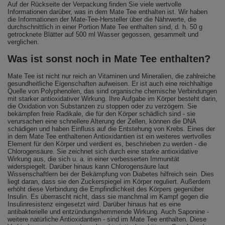
Auf der Rückseite der Verpackung finden Sie viele wertvolle
Informationen darüber, was in dem Mate Tee enthalten ist. Wir haben
die Informationen der Mate-Tee-Hersteller über die Nährwerte, die
durchschnittlich in einer Portion Mate Tee enthalten sind, d. h. 50 g
getrocknete Blätter auf 500 ml Wasser gegossen, gesammelt und
verglichen.
Was ist sonst noch in Mate Tee enthalten?
Mate Tee ist nicht nur reich an Vitaminen und Mineralien, die zahlreiche
gesundheitliche Eigenschaften aufweisen. Er ist auch eine reichhaltige
Quelle von Polyphenolen, das sind organische chemische Verbindungen
mit starker antioxidativer Wirkung. Ihre Aufgabe im Körper besteht darin,
die Oxidation von Substanzen zu stoppen oder zu verzögern. Sie
bekämpfen freie Radikale, die für den Körper schädlich sind - sie
verursachen eine schnellere Alterung der Zellen, können die DNA
schädigen und haben Einfluss auf die Entstehung von Krebs. Eines der
in dem Mate Tee enthaltenen Antioxidantien ist ein weiteres wertvolles
Element für den Körper und verdient es, beschrieben zu werden - die
Chlorogensäure. Sie zeichnet sich durch eine starke antioxidative
Wirkung aus, die sich u. a. in einer verbesserten Immunität
widerspiegelt. Darüber hinaus kann Chlorogensäure laut
Wissenschaftlern bei der Bekämpfung von Diabetes hilfreich sein. Dies
liegt daran, dass sie den Zuckerspiegel im Körper reguliert. Außerdem
erhöht diese Verbindung die Empfindlichkeit des Körpers gegenüber
Insulin. Es überrascht nicht, dass sie manchmal im Kampf gegen die
Insulinresistenz eingesetzt wird. Darüber hinaus hat es eine
antibakterielle und entzündungshemmende Wirkung. Auch Saponine -
weitere natürliche Antioxidantien - sind im Mate Tee enthalten. Diese