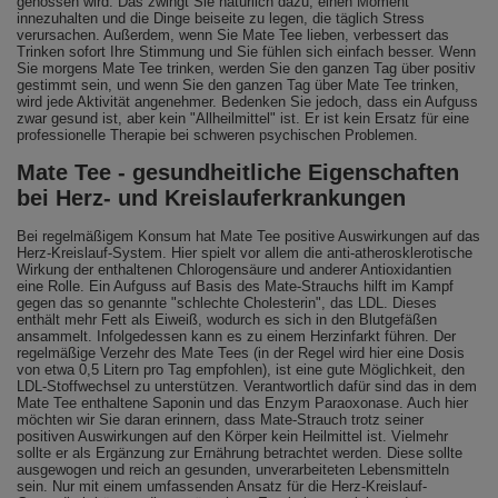
genossen wird. Das zwingt Sie natürlich dazu, einen Moment
innezuhalten und die Dinge beiseite zu legen, die täglich Stress
verursachen. Außerdem, wenn Sie Mate Tee lieben, verbessert das
Trinken sofort Ihre Stimmung und Sie fühlen sich einfach besser. Wenn
Sie morgens Mate Tee trinken, werden Sie den ganzen Tag über positiv
gestimmt sein, und wenn Sie den ganzen Tag über Mate Tee trinken,
wird jede Aktivität angenehmer. Bedenken Sie jedoch, dass ein Aufguss
zwar gesund ist, aber kein "Allheilmittel" ist. Er ist kein Ersatz für eine
professionelle Therapie bei schweren psychischen Problemen.
Mate Tee - gesundheitliche Eigenschaften
bei Herz- und Kreislauferkrankungen
Bei regelmäßigem Konsum hat Mate Tee positive Auswirkungen auf das
Herz-Kreislauf-System. Hier spielt vor allem die anti-atherosklerotische
Wirkung der enthaltenen Chlorogensäure und anderer Antioxidantien
eine Rolle. Ein Aufguss auf Basis des Mate-Strauchs hilft im Kampf
gegen das so genannte "schlechte Cholesterin", das LDL. Dieses
enthält mehr Fett als Eiweiß, wodurch es sich in den Blutgefäßen
ansammelt. Infolgedessen kann es zu einem Herzinfarkt führen. Der
regelmäßige Verzehr des Mate Tees (in der Regel wird hier eine Dosis
von etwa 0,5 Litern pro Tag empfohlen), ist eine gute Möglichkeit, den
LDL-Stoffwechsel zu unterstützen. Verantwortlich dafür sind das in dem
Mate Tee enthaltene Saponin und das Enzym Paraoxonase. Auch hier
möchten wir Sie daran erinnern, dass Mate-Strauch trotz seiner
positiven Auswirkungen auf den Körper kein Heilmittel ist. Vielmehr
sollte er als Ergänzung zur Ernährung betrachtet werden. Diese sollte
ausgewogen und reich an gesunden, unverarbeiteten Lebensmitteln
sein. Nur mit einem umfassenden Ansatz für die Herz-Kreislauf-