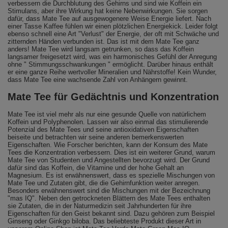
verbessern die Durchblutung des Gehirns und sind wie Koffein ein
Stimulans, aber ihre Wirkung hat keine Nebenwirkungen. Sie sorgen
dafür, dass Mate Tee auf ausgewogenere Weise Energie liefert. Nach
einer Tasse Kaffee fühlen wir einen plötzlichen Energiekick. Leider folgt
ebenso schnell eine Art "Verlust" der Energie, der oft mit Schwäche und
zitternden Händen verbunden ist. Das ist mit dem Mate Tee ganz
anders! Mate Tee wird langsam getrunken, so dass das Koffein
langsamer freigesetzt wird, was ein harmonisches Gefühl der Anregung
ohne " Stimmungsschwankungen " ermöglicht. Darüber hinaus enthält
er eine ganze Reihe wertvoller Mineralien und Nährstoffe! Kein Wunder,
dass Mate Tee eine wachsende Zahl von Anhängern gewinnt.
Mate Tee für Gedächtnis und Konzentration
Mate Tee ist viel mehr als nur eine gesunde Quelle von natürlichem
Koffein und Polyphenolen. Lassen wir also einmal das stimulierende
Potenzial des Mate Tees und seine antioxidativen Eigenschaften
beiseite und betrachten wir seine anderen bemerkenswerten
Eigenschaften. Wie Forscher berichten, kann der Konsum des Mate
Tees die Konzentration verbessern. Dies ist ein weiterer Grund, warum
Mate Tee von Studenten und Angestellten bevorzugt wird. Der Grund
dafür sind das Koffein, die Vitamine und der hohe Gehalt an
Magnesium. Es ist erwähnenswert, dass es spezielle Mischungen von
Mate Tee und Zutaten gibt, die die Gehirnfunktion weiter anregen.
Besonders erwähnenswert sind die Mischungen mit der Bezeichnung
"mas IQ". Neben den getrockneten Blättern des Mate Tees enthalten
sie Zutaten, die in der Naturmedizin seit Jahrhunderten für ihre
Eigenschaften für den Geist bekannt sind. Dazu gehören zum Beispiel
Ginseng oder Ginkgo biloba. Das beliebteste Produkt dieser Art in