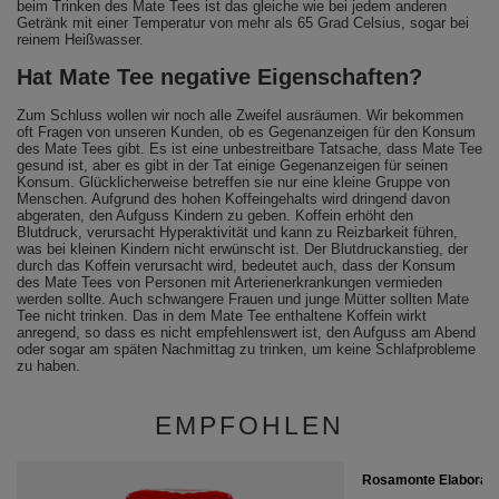
beim Trinken des Mate Tees ist das gleiche wie bei jedem anderen
Getränk mit einer Temperatur von mehr als 65 Grad Celsius, sogar bei
reinem Heißwasser.
Hat Mate Tee negative Eigenschaften?
Zum Schluss wollen wir noch alle Zweifel ausräumen. Wir bekommen
oft Fragen von unseren Kunden, ob es Gegenanzeigen für den Konsum
des Mate Tees gibt. Es ist eine unbestreitbare Tatsache, dass Mate Tee
gesund ist, aber es gibt in der Tat einige Gegenanzeigen für seinen
Konsum. Glücklicherweise betreffen sie nur eine kleine Gruppe von
Menschen. Aufgrund des hohen Koffeingehalts wird dringend davon
abgeraten, den Aufguss Kindern zu geben. Koffein erhöht den
Blutdruck, verursacht Hyperaktivität und kann zu Reizbarkeit führen,
was bei kleinen Kindern nicht erwünscht ist. Der Blutdruckanstieg, der
durch das Koffein verursacht wird, bedeutet auch, dass der Konsum
des Mate Tees von Personen mit Arterienerkrankungen vermieden
werden sollte. Auch schwangere Frauen und junge Mütter sollten Mate
Tee nicht trinken. Das in dem Mate Tee enthaltene Koffein wirkt
anregend, so dass es nicht empfehlenswert ist, den Aufguss am Abend
oder sogar am späten Nachmittag zu trinken, um keine Schlafprobleme
zu haben.
EMPFOHLEN
Rosamonte Elaborada 