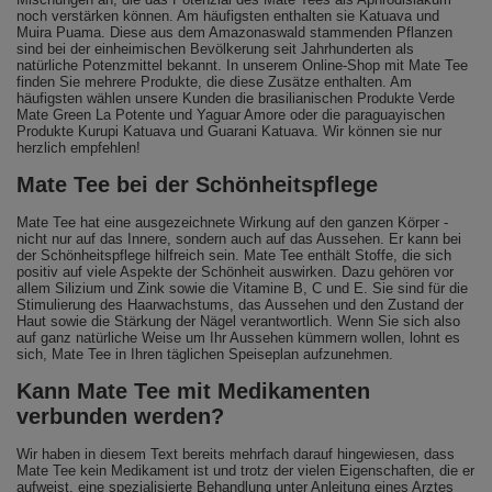
noch verstärken können. Am häufigsten enthalten sie Katuava und
Muira Puama. Diese aus dem Amazonaswald stammenden Pflanzen
sind bei der einheimischen Bevölkerung seit Jahrhunderten als
natürliche Potenzmittel bekannt. In unserem Online-Shop mit Mate Tee
finden Sie mehrere Produkte, die diese Zusätze enthalten. Am
häufigsten wählen unsere Kunden die brasilianischen Produkte Verde
Mate Green La Potente und Yaguar Amore oder die paraguayischen
Produkte Kurupi Katuava und Guarani Katuava. Wir können sie nur
herzlich empfehlen!
Mate Tee bei der Schönheitspflege
Mate Tee hat eine ausgezeichnete Wirkung auf den ganzen Körper -
nicht nur auf das Innere, sondern auch auf das Aussehen. Er kann bei
der Schönheitspflege hilfreich sein. Mate Tee enthält Stoffe, die sich
positiv auf viele Aspekte der Schönheit auswirken. Dazu gehören vor
allem Silizium und Zink sowie die Vitamine B, C und E. Sie sind für die
Stimulierung des Haarwachstums, das Aussehen und den Zustand der
Haut sowie die Stärkung der Nägel verantwortlich. Wenn Sie sich also
auf ganz natürliche Weise um Ihr Aussehen kümmern wollen, lohnt es
sich, Mate Tee in Ihren täglichen Speiseplan aufzunehmen.
Kann Mate Tee mit Medikamenten
verbunden werden?
Wir haben in diesem Text bereits mehrfach darauf hingewiesen, dass
Mate Tee kein Medikament ist und trotz der vielen Eigenschaften, die er
aufweist, eine spezialisierte Behandlung unter Anleitung eines Arztes