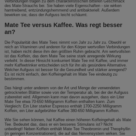
Verbindungen tragen zu dem charakteristischen bitteren Geschmack
des Mate-Strauchs bei. Sie haben viele Eigenschaften - sie wirken
harntreibend, entzündungshemmend und antibakteriell. Außerdem
bewirken sie, dass der Aufguss leicht schäumt.
Mate Tee versus Kaffee. Was regt besser
an?
Die Popularität des Mate Tees nimmt von Jahr zu Jahr zu. Obwohl er
reich an Vitaminen und anderen für den Körper wertvollen Verbindungen
ist, haben nicht diese ihm den größten Ruhm gebracht. Am wertvollsten
ist das Koffein, das dem Mate Tee seine stark anregende Wirkung
verleiht. In dieser Hinsicht konkurriert Mate Tee mit Kaffee, und immer
mehr Kaffeetrinker entscheiden sich für ihn als gesündere Alternative.
Welcher Aufguss ist besser für die Gesundheit und stärker anregend?
Es ist nicht einfach, den Koffeingehalt im Mate Tee eindeutig zu
bestimmen.
Das hängt unter anderem von der Art und Menge der verwendeten
getrockneten Blätter sowie von der Temperatur ab, bei der der Aufguss
zubereitet wird. Allgemein kann man davon ausgehen, dass ein Liter
Mate Tee etwa 70-650 Milligramm Koffein enthalten kann. Zum
Vergleich: Ein Liter starker Espresso enthält 1700-2250 Milligramm
Koffein, ein Liter aufgebrühter Kaffee 380-650 Milligramm Koffein.
Wie Sie sehen können, hat Kaffee einen höheren Koffeingehalt als Mate
Tee. Bedeutet das, dass er ein besseres Stimulans ist? Nicht
unbedingt! Neben Koffein enthält Mate Tee Theobromin und Theophyllin
(in geringen Konzentrationen), die auf das Nervensystem wirken. Sie