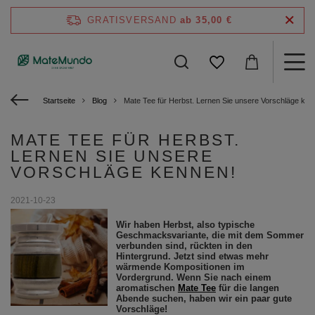
GRATISVERSAND
ab 35,00 €
Startseite
Blog
Mate Tee für Herbst. Lernen Sie unsere Vorschläge ken
MATE TEE FÜR HERBST.
LERNEN SIE UNSERE
VORSCHLÄGE KENNEN!
2021-10-23
Wir haben Herbst, also typische
Geschmacksvariante, die mit dem Sommer
verbunden sind, rückten in den
Hintergrund. Jetzt sind etwas mehr
wärmende Kompositionen im
Vordergrund. Wenn Sie nach einem
aromatischen
Mate Tee
für die langen
Abende suchen, haben wir ein paar gute
Vorschläge!