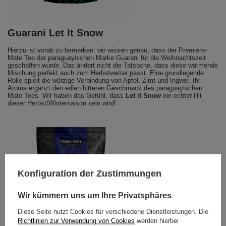
Guarani Let It Snow
Hierzu ist vorab zu bemerken: wir wissen genau, dass der Premiere-
Mate Tee der paraguayischen Marke Guarani für die Weihnachtszeit
geschaffen wurde. Das ändert nicht die Tatsache, dass diese wärmende
Mischung perfekt auch zum Herbstwetter passt. Eine grundlegende
Rolle spielt die würzige Verbindung von Apfel, Zimt und Ingwer. Ihr
Aroma ergänzt den edlen bitteren Geschmack des paraguayischen
Mate Tees. Wir haben das Gefühl, dass
Let it Snow
ein echter Hit
dieser Herbst/Wintersaison sein wird!
Konfiguration der Zustimmungen
Wir kümmern uns um Ihre Privatsphäres
Diese Seite nutzt Cookies für verschiedene Dienstleistungen. Die
Richtlinien zur Verwendung von Cookies
werden hierbei