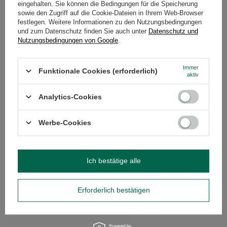
eingehalten. Sie können die Bedingungen für die Speicherung
sowie den Zugriff auf die Cookie-Dateien in Ihrem Web-Browser
festlegen. Weitere Informationen zu den Nutzungsbedingungen
Verde Mate Jager
und zum Datenschutz finden Sie auch unter
Datenschutz und
Nutzungsbedingungen von Google
.
Eine der größten Premieren der letzten Wochen. Diese
Geschmacksvariante des Mate Tees wird von Kräutertinkturen inspiriert
und hat die reiche Zusammensetzung. Anis, Fenchel und Minze sind die
Immer
perfekte und ätherische Basis dieser Mischung. Dank dieser Zutaten
Funktionale Cookies (erforderlich)
aktiv
wärmt
Verde Mate Jager
sehr gut. Zögern Sie nicht und jagen nach
Jager
in unserem Online Shop!
Analytics-Cookies
Werbe-Cookies
Ich bestätige alle
Erforderlich bestätigen