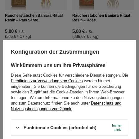
Räucherstäbchen Banjara Ritual
Räucherstäbchen Banjara Ritual
Resin – Palo Santo
Resin – Rose
5,80 €
5,80 €
/
St.
/
St.
(386,67 € / kg
)
(386,67 € / kg
)
Konfiguration der Zustimmungen
Wir kümmern uns um Ihre Privatsphäres
Diese Seite nutzt Cookies für verschiedene Dienstleistungen. Die
Richtlinien zur Verwendung von Cookies
werden hierbei
eingehalten. Sie können die Bedingungen für die Speicherung
sowie den Zugriff auf die Cookie-Dateien in Ihrem Web-Browser
festlegen. Weitere Informationen zu den Nutzungsbedingungen
und zum Datenschutz finden Sie auch unter
Datenschutz und
Nutzungsbedingungen von Google
.
Räucherstäbchen Banjara Ritual
Räucherstäbchen Banjara Ritual
Resin – Sandalwood
Resin – White Sage
Immer
Funktionale Cookies (erforderlich)
5,80 €
5,80 €
aktiv
/
St.
/
St.
(386,67 € / kg
)
(386,67 € / kg
)