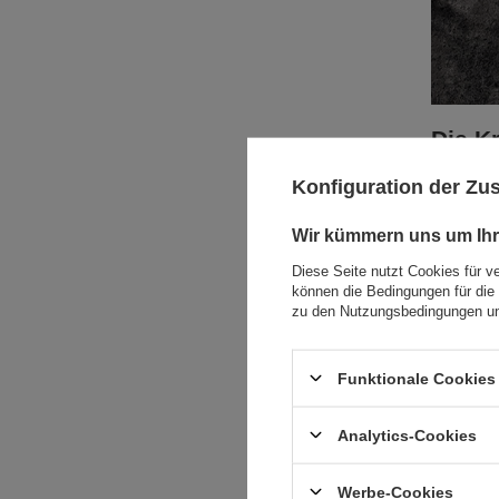
Die K
Kakao - e
Konfiguration der Z
aus gema
lautet. K
der größt
Wir kümmern uns um Ihr
Auswirkun
wohl aber
Diese Seite nutzt Cookies für v
Wirkunge
können die Bedingungen für die 
zu den Nutzungsbedingungen un
Po
sta
ver
Th
Funktionale Cookies 
dar
hat
Ph
Analytics-Cookies
und
An
mo
Werbe-Cookies
Mi