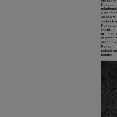
die Maya 
Kakao ein
miteinand
Äste reic
diesen We
so hoch 
Kakao am 
wurde, un
aromatisi
wussten s
durch di
Kakao imm
jedoch ei
sondern a