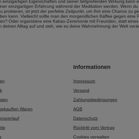
n einzigartigen Eigenschaften und seiner tiefgreifenden Wirkung kann er
iner einzigartigen Erfahrung während der Meditation werden. Wenn du n
u probieren, ist jetzt der perfekte Zeitpunkt, um ihm eine Chance zu
en kann. Vielleicht sollte man den morgendlichen Kaffee gegen eine P
en? Oder organisiere eine Kakao-Zeremonie mit Freunden, statt eines
n deinen Alltag auf und sieh, wie es deine Wahrnehmung der Welt ver
Informationen
ren
Impressum
b
Versand
sten
Zahlungsbedingungen
 gekauften Waren
AGB
onsverlauf
Datenschutz
tte
Rücktritt vom Vertrag
r
Cookies verwalten