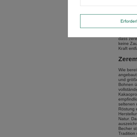
die
Was kann 
Wirkunge
Erforder
perfekte 
Auswirku
Immunsys
dass zere
keine Zau
Kraft ent
Zerem
Wie berei
angebaut 
und größe
Bohnen üb
vollständi
Kakaoprod
empfindli
seltenen 
Röstung e
Herstellu
Natur. Da
auszeichn
Becher st
Tradition 