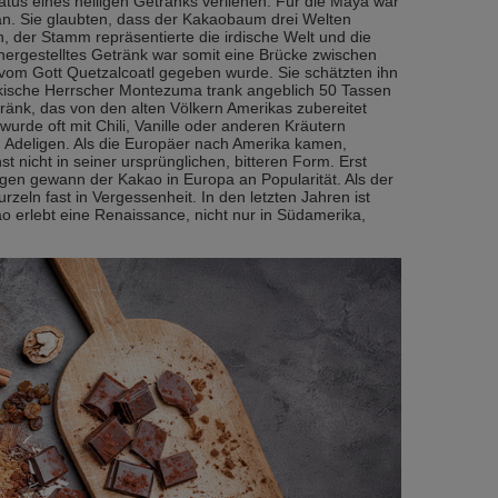
atus eines heiligen Getränks verliehen. Für die Maya war
an. Sie glaubten, dass der Kakaobaum drei Welten
n, der Stamm repräsentierte die irdische Welt und die
ergestelltes Getränk war somit eine Brücke zwischen
om Gott Quetzalcoatl gegeben wurde. Sie schätzten ihn
kische Herrscher Montezuma trank angeblich 50 Tassen
änk, das von den alten Völkern Amerikas zubereitet
urde oft mit Chili, Vanille oder anderen Kräutern
und Adeligen. Als die Europäer nach Amerika kamen,
 nicht in seiner ursprünglichen, bitteren Form. Erst
en gewann der Kakao in Europa an Popularität. Als der
zeln fast in Vergessenheit. In den letzten Jahren ist
 erlebt eine Renaissance, nicht nur in Südamerika,