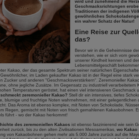
wird und zunehmend die Herz
Geschmacksrichtungen erobert
Traditionen der indigenen Völk
gewöhnliches Schokoladengetr
ein wahrer Schatz der Natur!
Eine Reise zur Quell
das?
Bevor wir in die Geheimnisse d
verstehen, wie er sich vom gewö
unserer Kindheit kennen und de
Lebensmittelgeschäft bekommen 
eter Kakao, der das gesamte Spektrum seiner natürlichen Eigenschafte
 Gewöhnlicher, im Laden gekaufter Kakao ist in der Regel eine stark 
n Zucker und anderen "Geschmacksverstärkern“. Zeremonieller Kakao h
e, ohne jegliche Zusätze. Im Gegensatz zu industriell verarbeitetem 
 hohen Temperaturen geröstet, hat einen viel intensiveren Geschmack un
 schmeckt zeremonieller Kakao?
Stell dir ein intensives, tiefes Sch
ge, blumige und fruchtige Noten wahrnehmen, mit einer gelegentlichen ch
icht. Das Aroma ist ebenso komplex, mit Noten von Schokolade, Nüsse
m Regen, gemischt mit Noten von frisch gemahlenen Kakaobohnen. Es is
ls führt - wo der Kakao herkommt!
hichte des zeremoniellen Kakaos
ist ebenso faszinierend wie sein G
heit zurück, bis zu den alten Zivilisationen Mesoamerikas,
wo Kakao 
ng von Kakaobohnen gehen mehr als 5.000 Jahre zurück auf die Mayo-