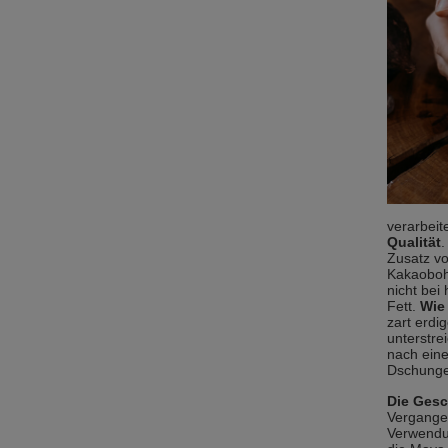
verarbeit
Qualität
.
Zusatz vo
Kakaobohn
nicht bei
Fett.
Wie
zart erdi
unterstre
nach eine
Dschunge
Die Gesc
Vergangen
Verwendu