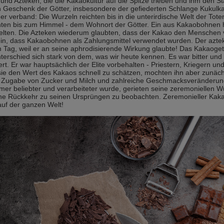
und Azteken, die die Kakaokultur auf die Spitze trieben und ihm den St
 Geschenk der Götter, insbesondere der gefiederten Schlange Kukulk
er verband: Die Wurzeln reichten bis in die unterirdische Welt der Tote
hten bis zum Himmel - dem Wohnort der Götter. Ein aus Kakaobohnen h
lten. Die Azteken wiederum glaubten, dass der Kakao den Menschen v
ein, dass Kakaobohnen als Zahlungsmittel verwendet wurden. Der azte
Tag, weil er an seine aphrodisierende Wirkung glaubte! Das Kakaogetr
terschied sich stark von dem, was wir heute kennen. Es war bitter und w
ert. Er war hauptsächlich der Elite vorbehalten - Priestern, Kriegern 
ie den Wert des Kakaos schnell zu schätzen, mochten ihn aber zunächst
e Zugabe von Zucker und Milch und zahlreiche Geschmacksveränderung
er beliebter und verarbeiteter wurde, gerieten seine zeremoniellen Wur
ne Rückkehr zu seinen Ursprüngen zu beobachten. Zeremonieller Kakao
uf der ganzen Welt!