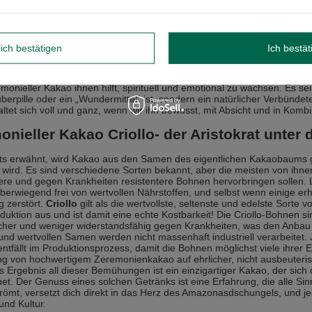
 bei vielen Stoffwechselprozessen eine wichtige Rolle spielen.
man vom Genuss einer Portion hochwertigen, minimal verarbeiteten z
n gehören ein angenehmes
Gefühl des Energieschubs, verbessert
lich bestätigen
Ich bestät
Getränk, wenn du einen zusätzlichen Kick für kreative Arbeit oder vor ei
ngen des Trinkens von zeremoniellem Kakao sind ebenso beeindruck
tem zu stärken, die kognitiven Funktionen zu verbessern
und
St
monieller Kakao ihnen hilft, spirituell und emotional zu wachsen. Es s
berpille oder ein „Wundermittel“ ist, sondern ein natürlicher Verbün
faltet sich voll und ganz, wenn wir ihn bewusst, mit Absicht und in Kom
onieller Kakao Criollo- der Aristokrat unter
ts erwähnt, wird Kakao aus den Samen des eigentlichen Kakaobaums ge
wird. Es sind verschiedene Sorten bekannt, aber die meisten von ihnen
re und gegen Krankheiten resistentere Bohnen hervorbringen sollen. 
erwiegend frei von wertvollen Nährstoffen, und selbst wenn einige erh
g zerstört.
Criollo
gilt als die wertvollste, seltenste und edelste Sorte
uktion aus und ist damit eine echte Kostbarkeit! Die Criollo-Bohnen si
cher und weniger widerstandsfähig gegen Krankheiten, was den Anbau 
und wertvollen Samen werden nicht massenhaft industriell verarbeitet. 
ntfällt im Produktionsprozess, damit die Bohnen möglichst viele ihrer 
ng von hochwertigem Zeremonienkakao auf ehrlicher, nicht ausbeuter
s Ergebnis all dieser Bemühungen ist ein einzigartiger Kakao, der si
et. Der Genuss eines solchen Getränks ist eine Erfahrung, die alle S
römt, versetzt dich direkt in das Herz des Amazonasdschungels, und je
und Kultur.