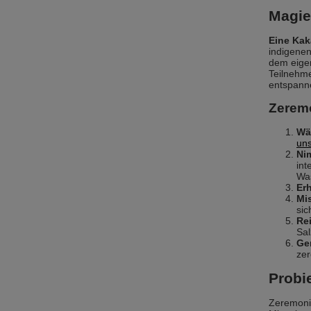
Magie
Eine Ka
indigenen
dem eigen
Teilnehme
entspann
Zeremo
Wä
uns
Nim
int
Was
Er
Mi
sic
Re
Sal
Ge
zer
Probi
Zeremonie