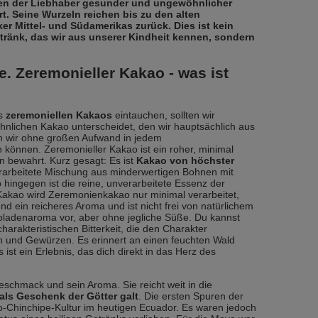
en der Liebhaber gesunder und ungewöhnlicher
. Seine Wurzeln reichen bis zu den alten
er Mittel- und Südamerikas zurück. Dies ist kein
änk, das wir aus unserer Kindheit kennen, sondern
e. Zeremonieller Kakao - was ist
es
zeremoniellen Kakaos
eintauchen, sollten wir
hnlichen Kakao unterscheidet, den wir hauptsächlich aus
n wir ohne großen Aufwand in jedem
können. Zeremonieller Kakao ist ein roher, minimal
n bewahrt. Kurz gesagt: Es ist
Kakao von höchster
verarbeitete Mischung aus minderwertigen Bohnen mit
ingegen ist die reine, unverarbeitete Essenz der
Kakao wird Zeremonienkakao nur minimal verarbeitet,
d ein reicheres Aroma und ist nicht frei von natürlichem
okoladenaroma vor, aber ohne jegliche Süße. Du kannst
arakteristischen Bitterkeit, die den Charakter
n und Gewürzen. Es erinnert an einen feuchten Wald
t ein Erlebnis, das dich direkt in das Herz des
eschmack und sein Aroma. Sie reicht weit in die
als Geschenk der Götter galt
. Die ersten Spuren der
Chinchipe-Kultur im heutigen Ecuador. Es waren jedoch