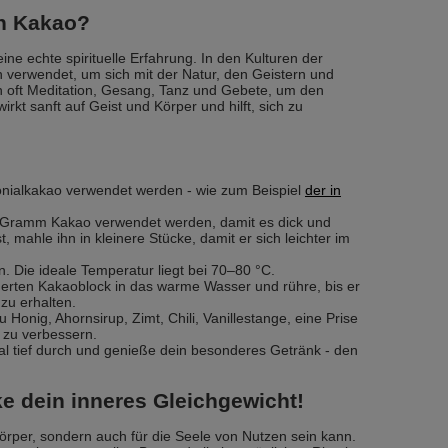
en Kakao?
eine echte spirituelle Erfahrung. In den Kulturen der
n verwendet, um sich mit der Natur, den Geistern und
 oft Meditation, Gesang, Tanz und Gebete, um den
rkt sanft auf Geist und Körper und hilft, sich zu
monialkakao verwendet werden - wie zum Beispiel
der in
40 Gramm Kakao verwendet werden, damit es dick und
, mahle ihn in kleinere Stücke, damit er sich leichter im
. Die ideale Temperatur liegt bei 70–80 °C.
inerten Kakaoblock in das warme Wasser und rühre, bis er
zu erhalten.
Honig, Ahornsirup, Zimt, Chili, Vanillestange, eine Prise
zu verbessern.
Mal tief durch und genieße dein besonderes Getränk - den
e dein inneres Gleichgewicht!
örper, sondern auch für die Seele von Nutzen sein kann.