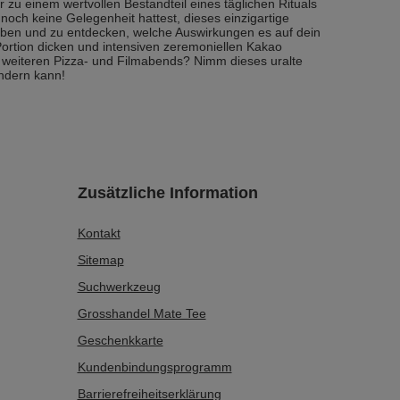
 zu einem wertvollen Bestandteil eines täglichen Rituals
och keine Gelegenheit hattest, dieses einzigartige
 geben und zu entdecken, welche Auswirkungen es auf dein
ortion dicken und intensiven zeremoniellen Kakao
 weiteren Pizza- und Filmabends? Nimm dieses uralte
ändern kann!
Zusätzliche Information
Kontakt
Sitemap
Suchwerkzeug
Grosshandel Mate Tee
Geschenkkarte
Kundenbindungsprogramm
Barrierefreiheits­erklärung