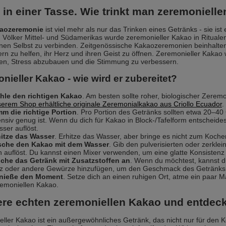
 in einer Tasse. Wie trinkt man zeremoniell
kaozeremonie
ist viel mehr als nur das Trinken eines Getränks - sie ist 
 Völker Mittel- und Südamerikas wurde zeremonieller Kakao in Rituale
en Selbst zu verbinden. Zeitgenössische Kakaozeremonien beinhalten
rn zu helfen, ihr Herz und ihren Geist zu öffnen. Zeremonieller Kakao wi
en, Stress abzubauen und die Stimmung zu verbessern.
nieller Kakao - wie wird er zubereitet?
hle den richtigen Kakao
. Am besten sollte roher, biologischer Zere
erem Shop erhältliche originale Zeremonialkakao aus Criollo Ecuador
.
m die richtige Portion
. Pro Portion des Getränks sollten etwa 20–
ensiv genug ist. Wenn du dich für Kakao in Block-/Tafelform entscheidest
ser auflöst.
hitze das Wasser
. Erhitze das Wasser, aber bringe es nicht zum Kochen
sche den Kakao mit dem Wasser
. Gib den pulverisierten oder zerkle
h auflöst. Du kannst einen Mixer verwenden, um eine glatte Konsistenz 
iche das Getränk mit Zusatzstoffen an
. Wenn du möchtest, kannst du 
z oder andere Gewürze hinzufügen, um den Geschmack des Getränks 
nieße den Moment
. Setze dich an einen ruhigen Ort, atme ein paar 
emoniellen Kakao.
ere echten zeremoniellen Kakao und entdeck
ller Kakao ist ein außergewöhnliches Getränk, das nicht nur für den K