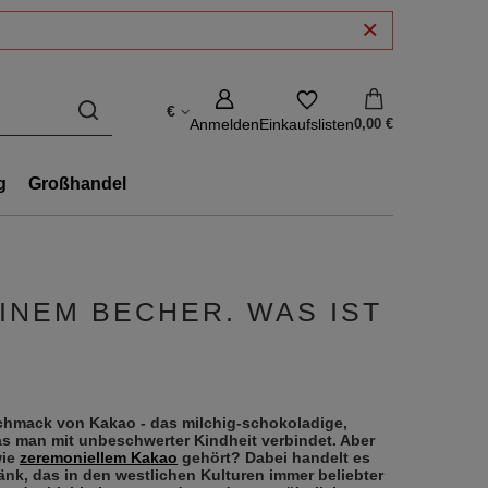
€
Anmelden
Einkaufslisten
0,00 €
g
Großhandel
INEM BECHER. WAS IST
chmack von Kakao - das milchig-schokoladige,
as man mit unbeschwerter Kindheit verbindet. Aber
wie
zeremoniellem Kakao
gehört? Dabei handelt es
ränk, das in den westlichen Kulturen immer beliebter