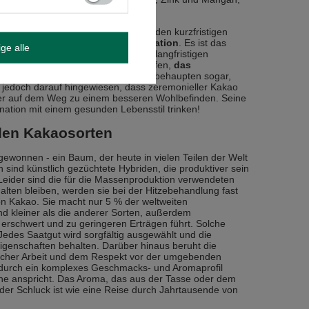
eremoniellen Kakaos erwarten? Zu den kurzfristigen
e Stimmung
und
erhöhte Konzentration
. Es ist das
ige alle
ner wichtigen Sitzung brauchst. Die langfristigen
end. Regelmäßiger Konsum kann helfen,
das
ress abzubauen
. Einige Liebhaber behaupten sogar,
ei jedoch darauf hingewiesen, dass zeremonieller Kakao
deter auf dem Weg zu einem besseren Wohlbefinden. Seine
bination mit einem gesunden Lebensstil trinken!
 den Kakaosorten
wonnen - ein Baum, der heute in vielen Teilen der Welt
 sind künstlich gezüchtete Hybriden, die produktiver sein
Leider sind die für die Massenproduktion verwendeten
alten bleiben, werden sie bei der Hitzebehandlung fast
 von Kakao. Sie macht nur 5 % der weltweiten
nd kleiner als die anderer Sorten, außerdem
erschwert und zu geringeren Erträgen führt. Solche
Jedes Saatgut wird sorgfältig ausgewählt und die
Eigenschaften behalten. Darüber hinaus beruht die
ischer Arbeit und dem Respekt vor der umgebenden
ch durch ein komplexes Geschmacks- und Aromaprofil
inne anspricht. Das Aroma, das aus der Tasse oder dem
der Schluck ist wie eine Reise durch Jahrtausende von