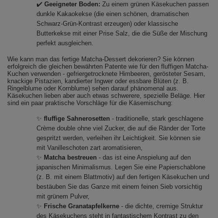
✔️
Geeigneter Boden:
Zu einem grünen Käsekuchen passen
dunkle Kakaokekse (die einen schönen, dramatischen
Schwarz-Grün-Kontrast erzeugen) oder klassische
Butterkekse mit einer Prise Salz, die die Süße der Mischung
perfekt ausgleichen.
Wie kann man das fertige Matcha-Dessert dekorieren? Sie können
erfolgreich die gleichen bewährten Patente wie für den fluffigen Matcha-
Kuchen verwenden - gefriergetrocknete Himbeeren, gerösteter Sesam,
knackige Pistazien, kandierter Ingwer oder essbare Blüten (z. B.
Ringelblume oder Kornblume) sehen darauf phänomenal aus.
Käsekuchen lieben aber auch etwas schwerere, spezielle Beläge. Hier
sind ein paar praktische Vorschläge für die Käsemischung:
✨
fluffige Sahnerosetten
- traditionelle, stark geschlagene
Crème double ohne viel Zucker, die auf die Ränder der Torte
gespritzt werden, verleihen ihr Leichtigkeit. Sie können sie
mit Vanilleschoten zart aromatisieren,
✨
Matcha bestreuen
- das ist eine Anspielung auf den
japanischen Minimalismus. Legen Sie eine Papierschablone
(z. B. mit einem Blattmotiv) auf den fertigen Käsekuchen und
bestäuben Sie das Ganze mit einem feinen Sieb vorsichtig
mit grünem Pulver,
✨
Frische Granatapfelkerne
- die dichte, cremige Struktur
des Käsekuchens steht in fantastischem Kontrast zu den