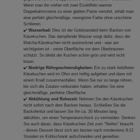
Wenn man ihn vorher mit zwei Esslöffeln warmer
Doppelrahmcreme zu einer glatten Paste verrührt, erhält man
eine perfekt gleichmäßige, neongrüne Farbe ohne unschöne
Schlieren.
✔️
Wasserbad:
Dies ist der Goldstandard beim Backen von
Käsekuchen. Das dampfende Wasser sorgt dafür, dass der
Matcha-Käsekuchen nicht austrocknet und - was am
wichtigsten ist - seine Oberfläche vor dem Überbraunen
schützt. So bleibt der Kuchen schön grün und wird nicht
braun.
✔️
Niedrige Rührgeschwindigkeiten:
Ein zu stark belüfteter
Käsekuchen wird im Ofen erst heftig aufgehen und dann mit
einem Knall zusammenfallen. Wenn Sie nur so lange rühren,
bis sich die Zutaten verbunden haben, erhalten Sie eine
gleichmäßige, perfekte Oberfläche.
✔️
Abkühlung und Ruhezeit:
Nehmen Sie den Käsekuchen
nicht sofort nach dem Backen heraus. Schließen Sie die
Backofentür und lassen Sie ihn ca. 30 Minuten lang
abkühlen, um einen Temperaturschock zu vermeiden. Denken
Sie auch daran, dass Käsekuchen Zeit zum "Reifen" braucht
- dieses Dessert lässt sich am besten nach mindestens 8-12
Stunden im Kühlschrank aufschneiden und genießen.