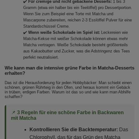
✔️
Für cremige und nicht gebackene Desserts:
1 bis 3
Gramm (etwa ein halber bis ein Teelöffel) pro Dessertportion.
Wenn Sie zum Beispiel eine Torte mit Matcha und
Mascarpone zubereiten, reichen 2-3 Esslöffel Pulver für eine
Standardschüssel Creme.
✔️
Wenn weiße Schokolade im Spiel ist:
Leckereien wie
Matcha-Kekse mit weißer Schokolade können etwas mehr
Matcha vertragen. Weiße Schokolade besteht größtenteils
aus Kakaobutter und Zucker, was die Adstringenz des Tees
perfekt neutralisiert.
Wie kann man die intensive grüne Farbe in Matcha-Desserts
erhalten?
Das ist die Herausforderung für jeden Hobbybäcker: Man schiebt einen
schönen, grünen Rührteig in den Ofen, und heraus kommt ein Gebäck
in trüben, erdigen Farben. Warum ist das so und wie kann man Abhilfe
schaffen?
📌
3 Regeln für eine schöne Farbe in Backwaren
mit Matcha
Kontrollieren Sie die Backtemperatur:
Das
Chlorophyll, das für das Grün des Matcha