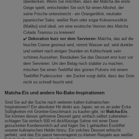
überdecken. Wenn Sie möchten, dass der Matcha die erste
Geige spielt, entscheiden Sie sich für einen Alkohol, der
seine Frische unterstreicht - ein Orangenlikör, neutraler
japanischer Sake, weißer Rum oder sogar Kokosnusslikör
(Malibu) sind ideal, um eine exotische Version des
Matcha
Colada Tiramisu
zu kreieren!
✔️
Dekoration kurz vor dem Servieren:
Matcha, das auf die
feuchte Creme gestreut wird, nimmt Wasser auf, wird dunkler
und verliert nach einigen Stunden im Kühlschrank sein
schönes Aussehen. Bestäuben Sie das Dessert erst kurz vor
dem Servieren. Um den Belag noch stabiler zu machen,
mischen Sie einen Teelöffel des grünen Pulvers mit einem
Teelöffel Puderzucker - der Zucker sorgt dafür, dass das Grün
nicht so schnell feucht wird.
Matcha-Eis und andere No-Bake-Inspirationen
Sind Sie auf der Suche nach weiteren kalten kulinarischen
Inspirationen? Ein absoluter Hit direkt aus Japan, wo es an jeder Ecke
Süßigkeiten mit Grüntee-Geschmack zu kaufen gibt, ist
Matcha-Eis
.
Sie können dieses gefrorene Dessert ganz einfach selbst zubereiten -
schlagen Sie einfach 500 ml dickflüssige Sahne mit einer Dose
gezuckerter Kondensmilch auf und fügen Sie 1 gehäuften Esslöffel
unserer kulinarischen Heldin hinzu. Ein solches Dessert erfrischt
perfekt, und das Eis passt hervorragend zu kleinen Raspeln aus weißer