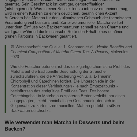
geerntet. Sein Geschmack ist kräftiger, gerbstoffhaltiger
(adstringierend). Was in einer Schale Tee zu intensiv erscheinen mag,
wird in einem Kuchen zu einem deutlichen, teeähnlichen Akzent.
Außerdem hält Matcha für den kulinarischen Gebrauch der thermischen
Verarbeitung viel besser stand. Zarter zeremonieller Matcha verliert
unter dem Einfluss von Backtemperaturen schnell seinen Charme und
wird grau, während die kulinarische Sorte den Erhalt eines schönen
grünen Farbtons in Backwaren garantiert.
💬 Wissenschaftliche Quelle:
J. Kochman et al.,
Health Benefits and
Chemical Composition of Matcha Green Tea: A Review
, Molecules,
2020.
Wie die Forscher betonen, ist das einzigartige chemische Profil des
Matcha auf die traditionelle Beschattung der Sträucher
zurückzuführen, die die Anreicherung von u. a. L-Theanin,
Chlorophyll und Catechinen fördert. Die Unterschiede in der
Konzentration dieser Verbindungen - je nach Erntezeitpunkt -
beeinflussen das endgültige Profil des Tees. Der höhere
Catechingehalt in Matcha aus späteren Ernten verleiht ihm einen
ausgeprägten, leicht tanninhaltigen Geschmack, der sich im
Gegensatz zu zartem zeremoniellem Matcha perfekt in süßen
Backwaren durchsetzt.
Wie verwendet man Matcha in Desserts und beim
Backen?