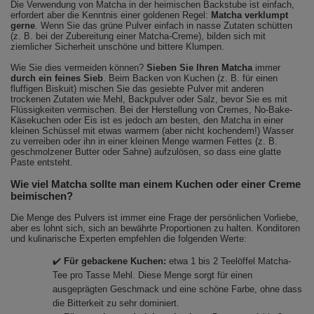
Die Verwendung von Matcha in der heimischen Backstube ist einfach,
erfordert aber die Kenntnis einer goldenen Regel:
Matcha verklumpt
gerne
. Wenn Sie das grüne Pulver einfach in nasse Zutaten schütten
(z. B. bei der Zubereitung einer Matcha-Creme), bilden sich mit
ziemlicher Sicherheit unschöne und bittere Klumpen.
Wie Sie dies vermeiden können?
Sieben Sie Ihren Matcha
immer
durch ein feines Sieb
. Beim Backen von Kuchen (z. B. für einen
fluffigen Biskuit) mischen Sie das gesiebte Pulver mit anderen
trockenen Zutaten wie Mehl, Backpulver oder Salz, bevor Sie es mit
Flüssigkeiten vermischen. Bei der Herstellung von Cremes, No-Bake-
Käsekuchen oder Eis ist es jedoch am besten, den Matcha in einer
kleinen Schüssel mit etwas warmem (aber nicht kochendem!) Wasser
zu verreiben oder ihn in einer kleinen Menge warmen Fettes (z. B.
geschmolzener Butter oder Sahne) aufzulösen, so dass eine glatte
Paste entsteht.
Wie viel Matcha sollte man einem Kuchen oder einer Creme
beimischen?
Die Menge des Pulvers ist immer eine Frage der persönlichen Vorliebe,
aber es lohnt sich, sich an bewährte Proportionen zu halten. Konditoren
und kulinarische Experten empfehlen die folgenden Werte:
✔️
Für gebackene Kuchen:
etwa 1 bis 2 Teelöffel Matcha-
Tee pro Tasse Mehl. Diese Menge sorgt für einen
ausgeprägten Geschmack und eine schöne Farbe, ohne dass
die Bitterkeit zu sehr dominiert.