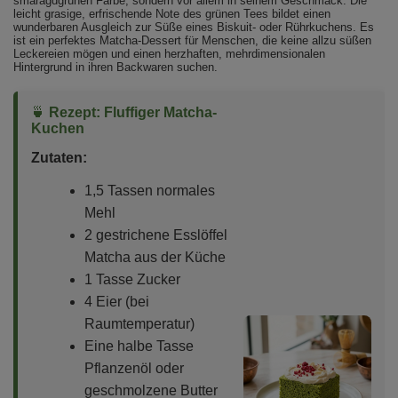
smaragdgrünen Farbe, sondern vor allem in seinem Geschmack. Die
leicht grasige, erfrischende Note des grünen Tees bildet einen
wunderbaren Ausgleich zur Süße eines Biskuit- oder Rührkuchens. Es
ist ein perfektes Matcha-Dessert für Menschen, die keine allzu süßen
Leckereien mögen und einen herzhaften, mehrdimensionalen
Hintergrund in ihren Backwaren suchen.
🍵
Rezept: Fluffiger Matcha-
Kuchen
Zutaten:
1,5 Tassen normales
Mehl
2 gestrichene Esslöffel
Matcha aus der Küche
1 Tasse Zucker
4 Eier (bei
Raumtemperatur)
Eine halbe Tasse
Pflanzenöl oder
geschmolzene Butter