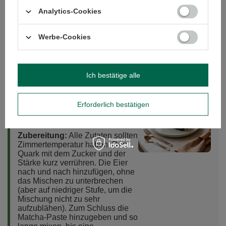
(aus einem Eimer, gute
Analytics-Cookies
Qualität)
2 Esslöffel Matcha (am
Werbe-Cookies
besten mit 2 Esslöffeln
warmer Crème double
verrührt)
Ich bestätige alle
3/4 Tasse Streuzucker
4 Eier
Erforderlich bestätigen
1 Esslöffel
Kartoffelstärke
Zubereitung:
Alle Zutaten sollten
Zimmertemperatur haben. Den
Quark mit dem Zucker und der
Stärke kurz verrühren. Die Eier
nach und nach hinzufügen, ohne
das Mischen zu unterbrechen
(aber auf niedriger Stufe, um die
Mischung nicht zu sehr
aufzublähen). Zum Schluss die
Matcha-Paste hinzugeben und so