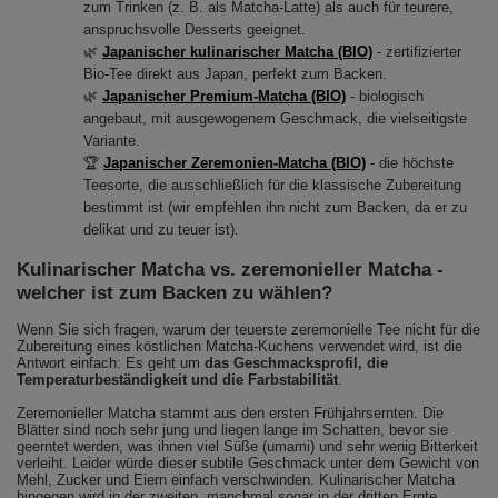
zum Trinken (z. B. als Matcha-Latte) als auch für teurere,
anspruchsvolle Desserts geeignet.
🌿
Japanischer kulinarischer Matcha (BIO)
- zertifizierter
Bio-Tee direkt aus Japan, perfekt zum Backen.
🌿
Japanischer Premium-Matcha (BIO)
- biologisch
angebaut, mit ausgewogenem Geschmack, die vielseitigste
Variante.
🏆
Japanischer Zeremonien-Matcha (BIO)
- die höchste
Teesorte, die ausschließlich für die klassische Zubereitung
bestimmt ist (wir empfehlen ihn nicht zum Backen, da er zu
delikat und zu teuer ist).
Kulinarischer Matcha vs. zeremonieller Matcha -
welcher ist zum Backen zu wählen?
Wenn Sie sich fragen, warum der teuerste zeremonielle Tee nicht für die
Zubereitung eines köstlichen Matcha-Kuchens verwendet wird, ist die
Antwort einfach: Es geht um
das Geschmacksprofil, die
Temperaturbeständigkeit und die Farbstabilität
.
Zeremonieller Matcha stammt aus den ersten Frühjahrsernten. Die
Blätter sind noch sehr jung und liegen lange im Schatten, bevor sie
geerntet werden, was ihnen viel Süße (umami) und sehr wenig Bitterkeit
verleiht. Leider würde dieser subtile Geschmack unter dem Gewicht von
Mehl, Zucker und Eiern einfach verschwinden. Kulinarischer Matcha
hingegen wird in der zweiten, manchmal sogar in der dritten Ernte