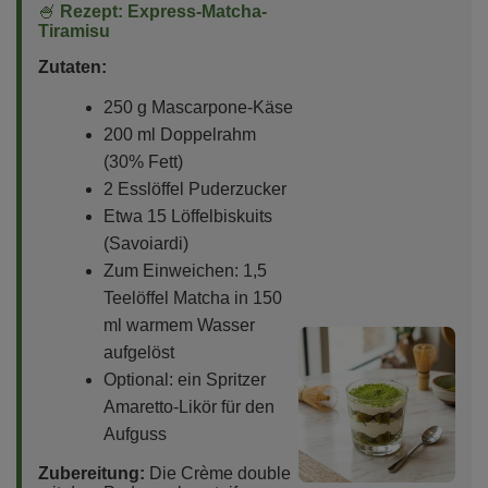
🍧
Rezept: Express-Matcha-
Tiramisu
Zutaten:
250 g Mascarpone-Käse
200 ml Doppelrahm
(30% Fett)
2 Esslöffel Puderzucker
Etwa 15 Löffelbiskuits
(Savoiardi)
Zum Einweichen: 1,5
Teelöffel Matcha in 150
ml warmem Wasser
aufgelöst
Optional: ein Spritzer
Amaretto-Likör für den
Aufguss
Zubereitung:
Die Crème double