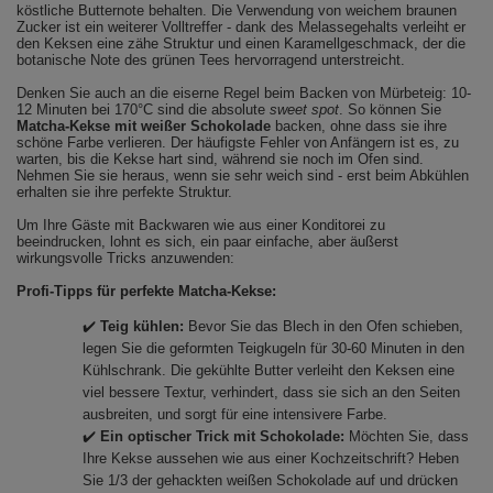
köstliche Butternote behalten. Die Verwendung von weichem braunen
Zucker ist ein weiterer Volltreffer - dank des Melassegehalts verleiht er
den Keksen eine zähe Struktur und einen Karamellgeschmack, der die
botanische Note des grünen Tees hervorragend unterstreicht.
Denken Sie auch an die eiserne Regel beim Backen von Mürbeteig: 10-
12 Minuten bei 170°C sind die absolute
sweet spot
. So können Sie
Matcha-Kekse mit weißer Schokolade
backen, ohne dass sie ihre
schöne Farbe verlieren. Der häufigste Fehler von Anfängern ist es, zu
warten, bis die Kekse hart sind, während sie noch im Ofen sind.
Nehmen Sie sie heraus, wenn sie sehr weich sind - erst beim Abkühlen
erhalten sie ihre perfekte Struktur.
Um Ihre Gäste mit Backwaren wie aus einer Konditorei zu
beeindrucken, lohnt es sich, ein paar einfache, aber äußerst
wirkungsvolle Tricks anzuwenden:
Profi-Tipps für perfekte Matcha-Kekse:
✔️
Teig kühlen:
Bevor Sie das Blech in den Ofen schieben,
legen Sie die geformten Teigkugeln für 30-60 Minuten in den
Kühlschrank. Die gekühlte Butter verleiht den Keksen eine
viel bessere Textur, verhindert, dass sie sich an den Seiten
ausbreiten, und sorgt für eine intensivere Farbe.
✔️
Ein optischer Trick mit Schokolade:
Möchten Sie, dass
Ihre Kekse aussehen wie aus einer Kochzeitschrift? Heben
Sie 1/3 der gehackten weißen Schokolade auf und drücken