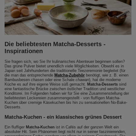
Die beliebtesten Matcha-Desserts -
Inspirationen
Sie fragen sich, wo Sie Ihr kulinarisches Abenteuer beginnen sollen?
Das grüne Pulver bietet unendlich viele Möglichkeiten. Obwohl es in
Japan seit Jahrhunderten die traditionelle Teezeremonie begleitet (für
die man das entsprechende
Matcha-Zubehör
benötigt, wie z. B. einen
Bambusbesen
chasen
oder eine Schale
chawan
), hat die moderne
Küche es auf ihre eigene Weise süß gemacht.
Matcha-Desserts
sind
eine fantastische Brücke zwischen östlicher Tradition und westlicher
Konditorei. Im Folgenden haben wir für Sie eine Zusammenstellung der
beliebtesten Leckereien zusammengestellt - von fluffigen Matcha-
Kuchen über cremige Käsekuchen bis hin zu sensationellen No-Bake-
Desserts.
Matcha-Kuchen - ein klassisches grünes Dessert
Ein fluffiger
Matcha-Kuchen
ist in Cafés auf der ganzen Welt ein
absoluter Hit. Sein Phänomen liegt nicht nur in seiner faszinierenden,