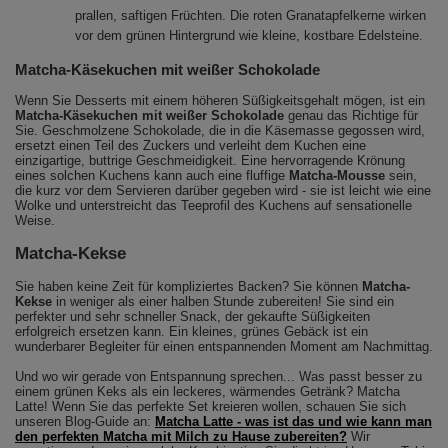
prallen, saftigen Früchten. Die roten Granatapfelkerne wirken
vor dem grünen Hintergrund wie kleine, kostbare Edelsteine.
Matcha-Käsekuchen mit weißer Schokolade
Wenn Sie Desserts mit einem höheren Süßigkeitsgehalt mögen, ist ein
Matcha-Käsekuchen mit weißer Schokolade
genau das Richtige für
Sie. Geschmolzene Schokolade, die in die Käsemasse gegossen wird,
ersetzt einen Teil des Zuckers und verleiht dem Kuchen eine
einzigartige, buttrige Geschmeidigkeit. Eine hervorragende Krönung
eines solchen Kuchens kann auch eine fluffige
Matcha-Mousse
sein,
die kurz vor dem Servieren darüber gegeben wird - sie ist leicht wie eine
Wolke und unterstreicht das Teeprofil des Kuchens auf sensationelle
Weise.
Matcha-Kekse
Sie haben keine Zeit für kompliziertes Backen? Sie können
Matcha-
Kekse
in weniger als einer halben Stunde zubereiten! Sie sind ein
perfekter und sehr schneller Snack, der gekaufte Süßigkeiten
erfolgreich ersetzen kann. Ein kleines, grünes Gebäck ist ein
wunderbarer Begleiter für einen entspannenden Moment am Nachmittag.
Und wo wir gerade von Entspannung sprechen... Was passt besser zu
einem grünen Keks als ein leckeres, wärmendes Getränk? Matcha
Latte! Wenn Sie das perfekte Set kreieren wollen, schauen Sie sich
unseren Blog-Guide an:
Matcha Latte - was ist das und wie kann man
den perfekten Matcha mit Milch zu Hause zubereiten?
Wir