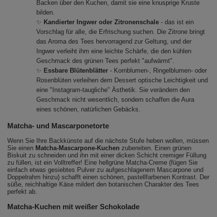
Backen über den Kuchen, damit sie eine knusprige Kruste
bilden.
✨
Kandierter Ingwer oder Zitronenschale
- das ist ein
Vorschlag für alle, die Erfrischung suchen. Die Zitrone bringt
das Aroma des Tees hervorragend zur Geltung, und der
Ingwer verleiht ihm eine leichte Schärfe, die den kühlen
Geschmack des grünen Tees perfekt "aufwärmt".
✨
Essbare Blütenblätter
- Kornblumen-, Ringelblumen- oder
Rosenblüten verleihen dem Dessert optische Leichtigkeit und
eine "Instagram-taugliche" Ästhetik. Sie verändern den
Geschmack nicht wesentlich, sondern schaffen die Aura
eines schönen, natürlichen Gebäcks.
Matcha- und Mascarponetorte
Wenn Sie Ihre Backkünste auf die nächste Stufe heben wollen, müssen
Sie einen
Matcha-Mascarpone-Kuchen
zubereiten. Einen grünen
Biskuit zu schneiden und ihn mit einer dicken Schicht cremiger Füllung
zu füllen, ist ein Volltreffer! Eine hellgrüne Matcha-Creme (fügen Sie
einfach etwas gesiebtes Pulver zu aufgeschlagenem Mascarpone und
Doppelrahm hinzu) schafft einen schönen, pastellfarbenen Kontrast. Der
süße, reichhaltige Käse mildert den botanischen Charakter des Tees
perfekt ab.
Matcha-Kuchen mit weißer Schokolade