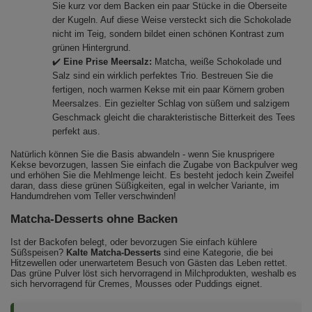
Sie kurz vor dem Backen ein paar Stücke in die Oberseite
der Kugeln. Auf diese Weise versteckt sich die Schokolade
nicht im Teig, sondern bildet einen schönen Kontrast zum
grünen Hintergrund.
✔️
Eine Prise Meersalz:
Matcha, weiße Schokolade und
Salz sind ein wirklich perfektes Trio. Bestreuen Sie die
fertigen, noch warmen Kekse mit ein paar Körnern groben
Meersalzes. Ein gezielter Schlag von süßem und salzigem
Geschmack gleicht die charakteristische Bitterkeit des Tees
perfekt aus.
Natürlich können Sie die Basis abwandeln - wenn Sie knusprigere
Kekse bevorzugen, lassen Sie einfach die Zugabe von Backpulver weg
und erhöhen Sie die Mehlmenge leicht. Es besteht jedoch kein Zweifel
daran, dass diese grünen Süßigkeiten, egal in welcher Variante, im
Handumdrehen vom Teller verschwinden!
Matcha-Desserts ohne Backen
Ist der Backofen belegt, oder bevorzugen Sie einfach kühlere
Süßspeisen?
Kalte Matcha-Desserts
sind eine Kategorie, die bei
Hitzewellen oder unerwartetem Besuch von Gästen das Leben rettet.
Das grüne Pulver löst sich hervorragend in Milchprodukten, weshalb es
sich hervorragend für Cremes, Mousses oder Puddings eignet.