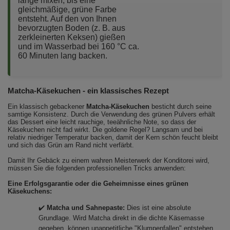
lange mixen, bis eine
gleichmäßige, grüne Farbe
entsteht. Auf den von Ihnen
bevorzugten Boden (z. B. aus
zerkleinerten Keksen) gießen
und im Wasserbad bei 160 °C ca.
60 Minuten lang backen.
Matcha-Käsekuchen - ein klassisches Rezept
Ein klassisch gebackener
Matcha-Käsekuchen
besticht durch seine
samtige Konsistenz. Durch die Verwendung des grünen Pulvers erhält
das Dessert eine leicht rauchige, teeähnliche Note, so dass der
Käsekuchen nicht fad wirkt. Die goldene Regel? Langsam und bei
relativ niedriger Temperatur backen, damit der Kern schön feucht bleibt
und sich das Grün am Rand nicht verfärbt.
Damit Ihr Gebäck zu einem wahren Meisterwerk der Konditorei wird,
müssen Sie die folgenden professionellen Tricks anwenden:
Eine Erfolgsgarantie oder die Geheimnisse eines grünen
Käsekuchens:
✔️
Matcha und Sahnepaste:
Dies ist eine absolute
Grundlage. Wird Matcha direkt in die dichte Käsemasse
gegeben, können unappetitliche "Klumpenfallen" entstehen.