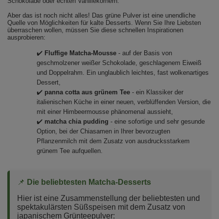
Schokolade oder echten Vanillekörnern.
Aber das ist noch nicht alles! Das grüne Pulver ist eine unendliche
Quelle von Möglichkeiten für kalte Desserts. Wenn Sie Ihre Liebsten
überraschen wollen, müssen Sie diese schnellen Inspirationen
ausprobieren:
✔️
Fluffige Matcha-Mousse
- auf der Basis von
geschmolzener weißer Schokolade, geschlagenem Eiweiß
und Doppelrahm. Ein unglaublich leichtes, fast wolkenartiges
Dessert,
✔️
panna cotta aus grünem Tee
- ein Klassiker der
italienischen Küche in einer neuen, verblüffenden Version, die
mit einer Himbeermousse phänomenal aussieht,
✔️
matcha chia pudding
- eine sofortige und sehr gesunde
Option, bei der Chiasamen in Ihrer bevorzugten
Pflanzenmilch mit dem Zusatz von ausdrucksstarkem
grünem Tee aufquellen.
📌
Die beliebtesten Matcha-Desserts
Hier ist eine Zusammenstellung der beliebtesten und
spektakulärsten Süßspeisen mit dem Zusatz von
japanischem Grünteepulver: