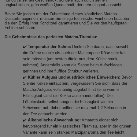
nur durch seinen Geschmack, sondern auch durch seinen
unglaublichen, grün-weißen Querschnitt, der sehr elegant aussieht.
Bevor Sie jedoch mit der Zubereitung dieses köstlichen Matcha-
Desserts beginnen, müssen Sie einige technische Feinheiten beachten,
die den Erfolg Ihrer Konditorei garantieren und Sie vor den häufigsten
Fehlern schützen:
Die Geheimnisse des perfekten Matcha-Tiramisu:
✔️
Temperatur der Sahne:
Denken Sie daran, dass sowohl
die Crème double als auch der Mascarpone-Käse sehr kalt
sein müssen (am besten direkt aus dem Kühlschrank
nehmen). Andernfalls kann die Sahne beim Aufschlagen
gerinnen und ihre fluffige Struktur verlieren.
✔️
Kühler Aufguss und ausdrückliches Einweichen:
Bevor
Sie die Kekse eintauchen, vergewissern Sie sich, dass der
Matcha-Aufguss vollständig abgekühlt ist (eine warme
Flüssigkeit lässt die Kekse auseinanderfallen). Die
Löffelbiskuits selbst saugen die Flüssigkeit wie ein
Schwamm auf, daher sollten sie maximal 1-2 Sekunden in
den Tee getaucht werden.
✔️
Alkoholische Abwechslung:
Amaretto eignet sich
hervorragend für ein klassisches Tiramisu, aber in der grünen
Variante kann sein starkes Marzipanaroma den Tee leicht