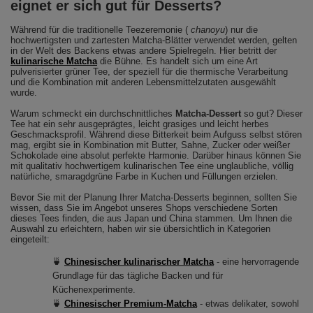
eignet er sich gut für Desserts?
Während für die traditionelle Teezeremonie (
chanoyu
) nur die
hochwertigsten und zartesten Matcha-Blätter verwendet werden, gelten
in der Welt des Backens etwas andere Spielregeln. Hier betritt der
kulinarische Matcha
die Bühne. Es handelt sich um eine Art
pulverisierter grüner Tee, der speziell für die thermische Verarbeitung
und die Kombination mit anderen Lebensmittelzutaten ausgewählt
wurde.
Warum schmeckt ein durchschnittliches
Matcha-Dessert
so gut? Dieser
Tee hat ein sehr ausgeprägtes, leicht grasiges und leicht herbes
Geschmacksprofil. Während diese Bitterkeit beim Aufguss selbst stören
mag, ergibt sie in Kombination mit Butter, Sahne, Zucker oder weißer
Schokolade eine absolut perfekte Harmonie. Darüber hinaus können Sie
mit qualitativ hochwertigem kulinarischen Tee eine unglaubliche, völlig
natürliche, smaragdgrüne Farbe in Kuchen und Füllungen erzielen.
Bevor Sie mit der Planung Ihrer Matcha-Desserts beginnen, sollten Sie
wissen, dass Sie im Angebot unseres Shops verschiedene Sorten
dieses Tees finden, die aus Japan und China stammen. Um Ihnen die
Auswahl zu erleichtern, haben wir sie übersichtlich in Kategorien
eingeteilt:
🍵
Chinesischer kulinarischer Matcha
- eine hervorragende
Grundlage für das tägliche Backen und für
Küchenexperimente.
🍵
Chinesischer Premium-Matcha
- etwas delikater, sowohl