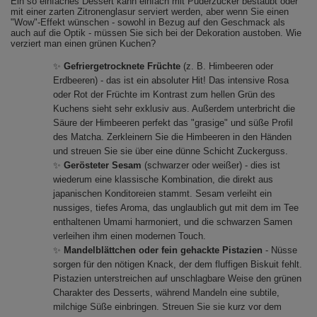
Ein so einfaches Dessert kann einfach mit Puderzucker bestäubt oder
mit einer zarten Zitronenglasur serviert werden, aber wenn Sie einen
"Wow"-Effekt wünschen - sowohl in Bezug auf den Geschmack als
auch auf die Optik - müssen Sie sich bei der Dekoration austoben. Wie
verziert man einen grünen Kuchen?
✨
Gefriergetrocknete Früchte
(z. B. Himbeeren oder
Erdbeeren) - das ist ein absoluter Hit! Das intensive Rosa
oder Rot der Früchte im Kontrast zum hellen Grün des
Kuchens sieht sehr exklusiv aus. Außerdem unterbricht die
Säure der Himbeeren perfekt das "grasige" und süße Profil
des Matcha. Zerkleinern Sie die Himbeeren in den Händen
und streuen Sie sie über eine dünne Schicht Zuckerguss.
✨
Gerösteter Sesam
(schwarzer oder weißer) - dies ist
wiederum eine klassische Kombination, die direkt aus
japanischen Konditoreien stammt. Sesam verleiht ein
nussiges, tiefes Aroma, das unglaublich gut mit dem im Tee
enthaltenen Umami harmoniert, und die schwarzen Samen
verleihen ihm einen modernen Touch.
✨
Mandelblättchen oder fein gehackte Pistazien
- Nüsse
sorgen für den nötigen Knack, der dem fluffigen Biskuit fehlt.
Pistazien unterstreichen auf unschlagbare Weise den grünen
Charakter des Desserts, während Mandeln eine subtile,
milchige Süße einbringen. Streuen Sie sie kurz vor dem