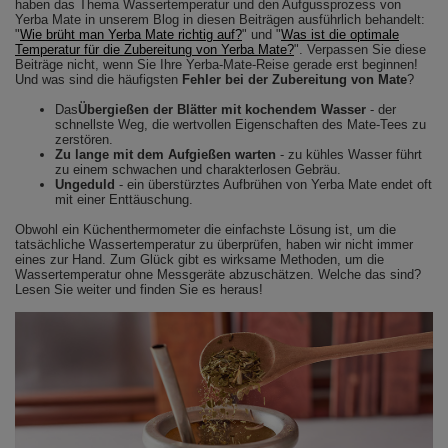
haben das Thema Wassertemperatur und den Aufgussprozess von
Yerba Mate in unserem Blog in diesen Beiträgen ausführlich behandelt:
"
Wie brüht man Yerba Mate richtig auf?
" und "
Was ist die optimale
Temperatur für die Zubereitung von Yerba Mate?
". Verpassen Sie diese
Beiträge nicht, wenn Sie Ihre Yerba-Mate-Reise gerade erst beginnen!
Und was sind die häufigsten
Fehler bei der Zubereitung von Mate
?
Das
Übergießen der Blätter mit kochendem Wasser
- der
schnellste Weg, die wertvollen Eigenschaften des Mate-Tees zu
zerstören.
Zu lange mit dem Aufgießen warten
- zu kühles Wasser führt
zu einem schwachen und charakterlosen Gebräu.
Ungeduld
- ein überstürztes Aufbrühen von Yerba Mate endet oft
mit einer Enttäuschung.
Obwohl ein Küchenthermometer die einfachste Lösung ist, um die
tatsächliche Wassertemperatur zu überprüfen, haben wir nicht immer
eines zur Hand. Zum Glück gibt es wirksame Methoden, um die
Wassertemperatur ohne Messgeräte abzuschätzen. Welche das sind?
Lesen Sie weiter und finden Sie es heraus!