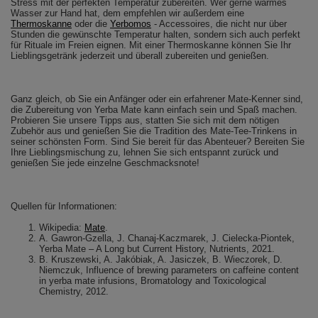
Stress mit der perfekten Temperatur zubereiten. Wer gerne warmes
Wasser zur Hand hat, dem empfehlen wir außerdem eine
Thermoskanne
oder die
Yerbomos
- Accessoires, die nicht nur über
Stunden die gewünschte Temperatur halten, sondern sich auch perfekt
für Rituale im Freien eignen. Mit einer Thermoskanne können Sie Ihr
Lieblingsgetränk jederzeit und überall zubereiten und genießen.
Ganz gleich, ob Sie ein Anfänger oder ein erfahrener Mate-Kenner sind,
die Zubereitung von Yerba Mate kann einfach sein und Spaß machen.
Probieren Sie unsere Tipps aus, statten Sie sich mit dem nötigen
Zubehör aus und genießen Sie die Tradition des Mate-Tee-Trinkens in
seiner schönsten Form. Sind Sie bereit für das Abenteuer? Bereiten Sie
Ihre Lieblingsmischung zu, lehnen Sie sich entspannt zurück und
genießen Sie jede einzelne Geschmacksnote!
Quellen für Informationen:
Wikipedia:
Mate
.
A. Gawron-Gzella, J. Chanaj-Kaczmarek, J. Cielecka-Piontek,
Yerba Mate – A Long but Current History, Nutrients, 2021.
B. Kruszewski, A. Jakóbiak, A. Jasiczek, B. Wieczorek, D.
Niemczuk, Influence of brewing parameters on caffeine content
in yerba mate infusions, Bromatology and Toxicological
Chemistry, 2012.