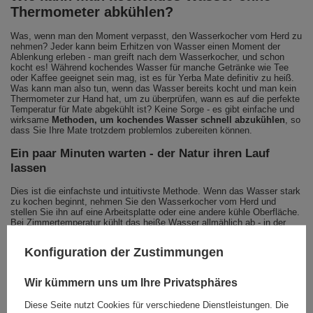
Thermometer abkühlen?
Was, wenn man den Moment verpasst, den Wasserkocher vom Herd zu
nehmen? Jeder kann beim Erhitzen von Wasser einen Moment der
Ablenkung erleben - man greift nach dem Wasserkocher, und schon
kocht es! Während kochendes Wasser für manche Getränke wie Tee
oder Kaffee geeignet sein mag, ist es für Yerba Mate definitiv zu heiß.
Was kann man also tun, wenn das Wasser bereits kocht und man kein
Thermometer zur Hand hat, um zu überprüfen, wann es auf die perfekte
Temperatur für Mate abgekühlt ist? Keine Sorge - es gibt einfache und
wirksame
Methoden, um kochendes Wasser schnell abzukühlen
, so
dass Sie Ihre Mate trotzdem problemlos zubereiten können.
Ein paar Minuten warten - der Natur ihren Lauf
lassen
Dies ist die einfachste und intuitivste Methode. Wenn das Wasser stark
zu kochen beginnt, nehmen Sie den Wasserkocher vom Herd und
stellen Sie ihn auf eine Arbeitsplatte oder eine andere kühle Oberfläche.
Bei Zimmertemperatur kühlt das heiße Wasser allmählich ab - in der
Regel
sinkt die Temperatur nach etwa 5-7 Minuten von 100 °C auf
etwa 80 °C
, was für Yerba Mate ideal ist. Sie können diese Zeit um die
Konfiguration der Zustimmungen
Hälfte verkürzen, indem Sie den Deckel des Wasserkochers abnehmen.
Natürlich kann die Abkühlzeit je nach den Wänden des Kessels, der Art
des Behälters und der Umgebungstemperatur leicht variieren, aber in
Wir kümmern uns um Ihre Privatsphäres
den meisten Fällen ist diese Methode sicher.
Diese Seite nutzt Cookies für verschiedene Dienstleistungen. Die
Ein hilfreicher Anhaltspunkt ist die Dampfabgabe des Wassers. Wenn