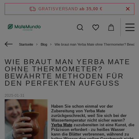
GRATISVERSAND
ab 35,00 €
Startseite
Blog
Wie braut man Yerba Mate ohne Thermometer? Bewährte
WIE BRAUT MAN YERBA MATE
OHNE THERMOMETER?
BEWÄHRTE METHODEN FÜR
DEN PERFEKTEN AUFGUSS
2025-01-31
Haben Sie schon einmal vor der
Zubereitung von Yerba Mate
zurückgeschreckt, weil Sie sich bei der
Wassertemperatur nicht sicher waren?
Yerba Mate
zuzubereiten ist eine Kunst, die
Präzision erfordert - zu heißes Wasser
kann die Blätter verbrennen, während zu
kaltes Wasser den vollen Geschmack nicht