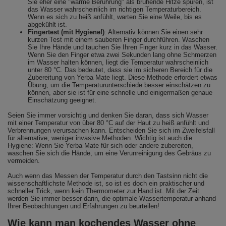
Sie eher eine "warme Berührung" als brühende Hitze spüren, ist
das Wasser wahrscheinlich im richtigen Temperaturbereich.
Wenn es sich zu heiß anfühlt, warten Sie eine Weile, bis es
abgekühlt ist.
Fingertest (mit Hygiene!)
: Alternativ können Sie einen sehr
kurzen Test mit einem sauberen Finger durchführen. Waschen
Sie Ihre Hände und tauchen Sie Ihren Finger kurz in das Wasser.
Wenn Sie den Finger etwa zwei Sekunden lang ohne Schmerzen
im Wasser halten können, liegt die Temperatur wahrscheinlich
unter 80 °C. Das bedeutet, dass sie im sicheren Bereich für die
Zubereitung von Yerba Mate liegt. Diese Methode erfordert etwas
Übung, um die Temperaturunterschiede besser einschätzen zu
können, aber sie ist für eine schnelle und einigermaßen genaue
Einschätzung geeignet.
Seien Sie immer vorsichtig und denken Sie daran, dass sich Wasser
mit einer Temperatur von über 80 °C auf der Haut zu heiß anfühlt und
Verbrennungen verursachen kann. Entscheiden Sie sich im Zweifelsfall
für alternative, weniger invasive Methoden. Wichtig ist auch die
Hygiene: Wenn Sie Yerba Mate für sich oder andere zubereiten,
waschen Sie sich die Hände, um eine Verunreinigung des Gebräus zu
vermeiden.
Auch wenn das Messen der Temperatur durch den Tastsinn nicht die
wissenschaftlichste Methode ist, so ist es doch ein praktischer und
schneller Trick, wenn kein Thermometer zur Hand ist. Mit der Zeit
werden Sie immer besser darin, die optimale Wassertemperatur anhand
Ihrer Beobachtungen und Erfahrungen zu beurteilen!
Wie kann man kochendes Wasser ohne