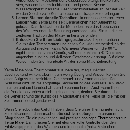
verschiedenen Methoden der Wasserzubereitung, merken Sie
sich, was am besten funktioniert, und passen Sie die
Wassertemperatur an Ihre Geschmacksvorlieben an. Mit der Zeit
werden Sie die volle Kontrolle über den Brauprozess erlangen.
Lernen Sie traditionelle Techniken.
In den südamerikanischen
Ländern wird Yerba Mate seit Generationen nach Augenmaß"
gebraut. Das Beobachten der Methoden - wie das Beobachten
des Wassers oder die Berührungsmethode - wird Sie mit dieser
zeitlosen Tradition des Mate-Trinkens verbinden.
Entdecken Sie Ihren Lieblingsgeschmack.
Experimentieren
Sie mit den Temperaturen und sehen Sie, wie unterschiedlich der
Aufguss schmecken kann. Wärmeres Wasser (um die 80 °C)
ergibt ein intensiveres Gebräu, während kühleres (70 °C) einen
angenehm subtilen und delikaten Geschmack erzeugt. Auf diese
Weise finden Sie Ihre ideale Art der Yerba Mate-Zubereitung!
Yerba Mate ohne Thermometer zuzubereiten, mag zunächst
abschreckend wirken, aber mit ein wenig Übung und Wissen können Sie
einen Aufguss mit perfektem Geschmack und Aroma erzielen. Der
Schlüssel dazu ist die sorgfältige Beobachtung des Wassers, ein wenig
Intuition und die Bereitschaft zum Experimentieren. Auch wenn Ihnen
die Perfektion zunächst nicht gelingen sollte, denken Sie daran, dass
die Beherrschung der Kunst des Matebrauens eine Reise ist, die mit der
Zeit immer befriedigender wird.
Wenn Sie jedoch das Gefühl haben, dass Sie ohne Thermometer nicht
zurechtkommen, dann machen Sie sich keine Sorgen - in unserem
Shop finden Sie ein praktisches und präzises
analoges Thermometer für
Yerba Mate
. Damit haben Sie mühelos die volle Kontrolle über den
Erhitzungsprozess des Wassers und können die Yerba Mate ohne