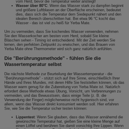
vom Herd, bevor die Temperatur weiter ansteigt!
Wasser über 80°C
: Wenn das Wasser stark zu dampfen beginnt
und größere Luftblasen an der Oberfläche erscheinen, bedeutet
dies, dass sich die Temperatur dem Siedepunkt nähert und den
idealen Bereich überschritten hat. Bei etwa 96 °C kocht das
Wasser - das ist viel zu heiß für Yerba Mate.
Um zu vermeiden, dass Sie kochendes Wasser verwenden, nehmen
Sie den Wasserkocher am besten vom Herd, sobald Sie kleine
Bläschen sehen - Timing ist entscheidend. Mit der Zeit werden Sie
lernen, den perfekten Zeitpunkt zu erwischen, und das Brauen von
Yerba Mate ohne Thermometer wird sich ganz natürlich anfühlen.
Die "Berührungsmethode" - fühlen Sie die
Wassertemperatur selbst
Die nächste Methode zur Beurteilung der Wassertemperatur - die
"Berührungsmethode" - stützt sich auf Ihre Sinne, einschließlich Ihrer
Hände und Ihres Mundes, mit deren Hilfe Sie feststellen können, ob das
Wasser warm genug für die Zubereitung von Yerba Mate ist. Natürlich
erfordert diese Methode etwas Übung, Vorsicht, um Verbrennungen zu
vermeiden, und das Bewusstsein, dass einige Teile (z. B. die
Verwendung der Finger) möglicherweise nicht hygienisch sind, vor
allem, wenn das Wasser direkt konsumiert werden soll. Hier erfahren
Sie, wie Sie die Temperatur sicher testen können:
Lippentest
: Wenn Sie glauben, dass das Wasser annähernd die
gewünschte Temperatur hat, gießen Sie eine kleine Menge auf
einen Löffel und berühren Sie damit vorsichtig Ihre Lippen. Wenn