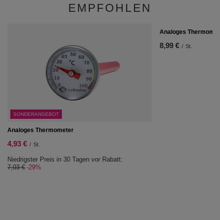
EMPFOHLEN
Analoges Thermomete
8,99 €
/
St.
SONDERANGEBOT
Analoges Thermometer
4,93 €
/
St.
Niedrigster Preis in 30 Tagen vor Rabatt:
7,03 €
-29%