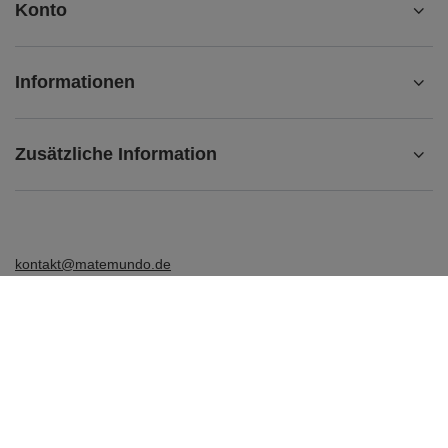
Konto
Informationen
Zusätzliche Information
kontakt@matemundo.de
MateMundo.de
,
Ostrowskiego 9/129
,
53-238
Breslau (Polen)
Im Shop präsentieren wir die Bruttopreise (inkl. MwSt.).
Mehrwertsteuersätze für inländische Verbraucher:
Deutschland
.