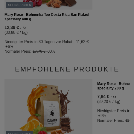
SCHNÄPPCHEN
Mary Rose - Bohnenkaffee Costa Rica San Rafael
speciality 400 g
12,39 €
/
St.
(30,98 € / kg)
Niedrigster Preis in 30 Tagen vor Rabatt:
11,62 €
+6%
Normaler Preis:
17,70 €
-30%
EMPFOHLENE PRODUKTE
SCHNÄPPCHEN
Mary Rose - Bohnenka
speciality 200 g
7,84 €
/
St.
(39,20 € / kg)
Niedrigster Preis in 
+9%
Normaler Preis:
11,2
SCHNÄPPCHEN