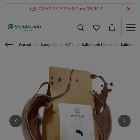
GRATISVERSAND
ab 35,00 €
Startseite
Kategorien
Kaffee
Kaffee nach Ländern
Kaffee aus 