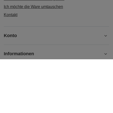
Ich möchte die Ware umtauschen
Kontakt
Konto
Informationen
Zusätzliche Information
kontakt@matemundo.de
MateMundo.de
,
Ostrowskiego 9/129
,
53-238
Breslau (Polen)