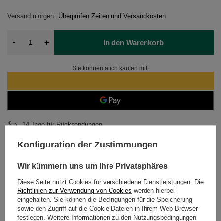
Versand
morgen
Überprüfen Zeiten und Versandkosten
-
+
In den Warenkorb
Sie können auch kaufen mit:
14
Tage für Rücksendungen
Sicher einkaufen
Konfiguration der Zustimmungen
Nach dem Kauf erhalten Sie
270.67 Pkt.
Wir kümmern uns um Ihre Privatsphäres
Diese Seite nutzt Cookies für verschiedene Dienstleistungen. Die
BESCHREIBUNG
Richtlinien zur Verwendung von Cookies
werden hierbei
eingehalten. Sie können die Bedingungen für die Speicherung
sowie den Zugriff auf die Cookie-Dateien in Ihrem Web-Browser
DETAILLIERTE DATEN
festlegen. Weitere Informationen zu den Nutzungsbedingungen