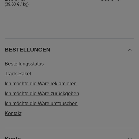
Starter Set Yerba Mate Kalebasse + Bombilla
24,99 €
/
Set
EMPFOHLENE PRODUKTE
Analoges Thermomete
8,99 €
/
St.
Verde Mate Green Herbal Energy 50 g
1,99 €
/
St.
(39,80 € / kg)