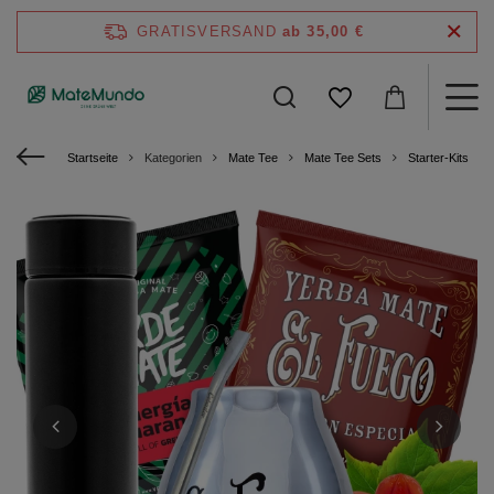
GRATISVERSAND
ab 35,00 €
Startseite
Kategorien
Mate Tee
Mate Tee Sets
Starter-Kits