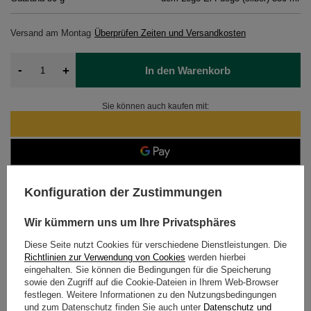
Versand
am Montag
Überprüfen Zeiten und Versandkosten
-
+
In den Warenkorb
Sie können auch kaufen mit:
14
Tage für Rücksendungen
Konfiguration der Zustimmungen
Sicher einkaufen
Nach dem Kauf erhalten Sie
1360.99 Pkt.
Wir kümmern uns um Ihre Privatsphäres
Diese Seite nutzt Cookies für verschiedene Dienstleistungen. Die
Richtlinien zur Verwendung von Cookies
werden hierbei
eingehalten. Sie können die Bedingungen für die Speicherung
DETAILLIERTE DATEN
sowie den Zugriff auf die Cookie-Dateien in Ihrem Web-Browser
festlegen. Weitere Informationen zu den Nutzungsbedingungen
KUNDENREZENSIONEN
(0)
und zum Datenschutz finden Sie auch unter
Datenschutz und