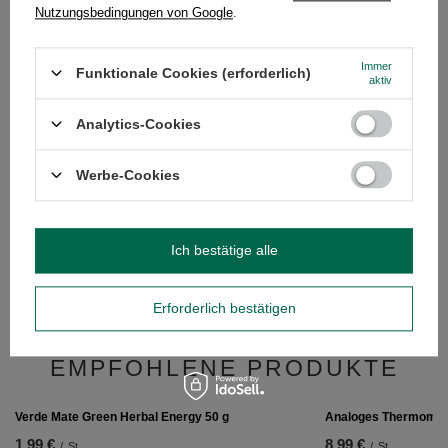
Nutzungsbedingungen von Google
.
Immer
Brauchen Sie Hilfe? Haben Sie Fragen?
Funktionale Cookies (erforderlich)
aktiv
Stellen Sie eine Frage, und wir werden
umgehend antworten und die
Stelle eine Frage
Analytics-Cookies
interessantesten Fragen und Antworten für
andere veröffentlichen.
Werbe-Cookies
EMPFOHLENE PRODUKTE
Ich bestätige alle
Mate Tee Zubehör Set
33,00 €
/
St.
Erforderlich bestätigen