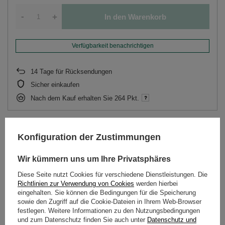
-
+
In den Warenkorb
Verfügbarkeit benachrichtigen
14
Tage für Rücksendungen
Sicher einkaufen
Nach dem Kauf erhalten Sie
264 Pkt.
Abonnement
(Rabatt
10%
beim Kauf im Abonnement)
Konfiguration der Zustimmungen
Wir kümmern uns um Ihre Privatsphäres
BESCHREIBUNG
Diese Seite nutzt Cookies für verschiedene Dienstleistungen. Die
Richtlinien zur Verwendung von Cookies
werden hierbei
DETAILLIERTE DATEN
eingehalten. Sie können die Bedingungen für die Speicherung
sowie den Zugriff auf die Cookie-Dateien in Ihrem Web-Browser
festlegen. Weitere Informationen zu den Nutzungsbedingungen
KUNDENREZENSIONEN
(0)
und zum Datenschutz finden Sie auch unter
Datenschutz und