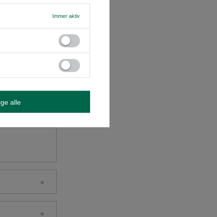
N
Immer aktiv
ige alle