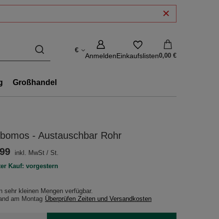
€
Anmelden
Einkaufslisten
0,00 €
g
Großhandel
rbomos - Austauschbar Rohr
.99
inkl. MwSt
/
St.
ter Kauf: vorgestern
in sehr kleinen Mengen verfügbar
sand
am Montag
Überprüfen Zeiten und Versandkosten