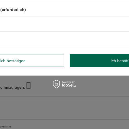
IHRE BEWERTUNG SCHREIBE
(erforderlich)
Ihre Note:
5/5
ewertung
lich bestätigen
Ich bestät
to hinzufügen:
dresse