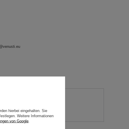
o@venusti.eu
 Frage
den hierbei eingehalten. Sie
festlegen. Weitere Informationen
ungen von Google
.