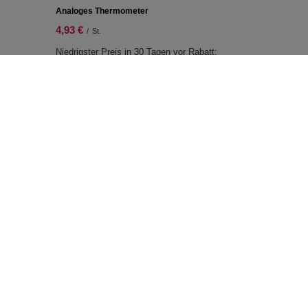
Analoges Thermometer
4,93 €
/
St.
Niedrigster Preis in 30 Tagen vor Rabatt:
7,03 €
-29%
Normaler Preis:
7,03 €
-30%
Zusätzliche Information
Kontakt
Sitemap
Suchwerkzeug
Grosshandel Mate Tee
Geschenkkarte
Kundenbindungsprogramm