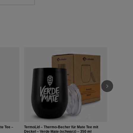
Deckel / Be
halbmatte
3,19 €
/
St.
te Tee –
TermoLid – Thermo‑Becher für Mate Tee mit
Deckel – Verde Mate (schwarz) – 350 ml