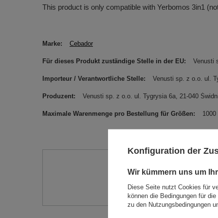
This product is only compatible with Yerbomos 3in1 (no
Marke
Cebador
Für dieses Produkt zuständige Stelle in der EU
Venusti s
Importeur / Verantwortliche Stelle
Venusti sp. z o.o. ul
Produzent
Venusti sp. z o.o. ul. Tygrysia 6a, 21-040 Św
Maximale Warenmenge pro Bestellung für Größen
1000
Konfiguration der Z
Brauch
Wir kümmern uns um Ihr
Stellen Sie eine Frage, un
Diese Seite nutzt Cookies für v
können die Bedingungen für die 
zu den Nutzungsbedingungen un