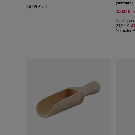
(schwarz)
24,99 €
/
St.
15,00 €
/
Niedrigster
29,99 €
-4
Normaler P