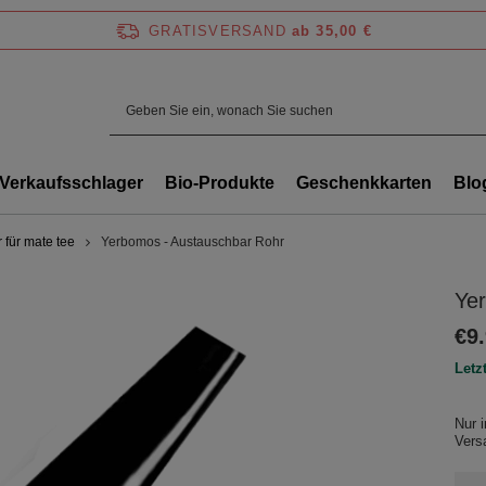
GRATISVERSAND
ab 35,00 €
Verkaufsschlager
Bio-Produkte
Geschenkkarten
Blo
 für mate tee
Yerbomos - Austauschbar Rohr
Ye
€9
Letz
Nur 
Ver