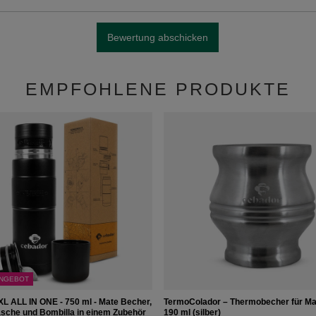
Bewertung abschicken
EMPFOHLENE PRODUKTE
NGEBOT
L ALL IN ONE - 750 ml - Mate Becher,
TermoColador – Thermobecher für Ma
sche und Bombilla in einem Zubehör
190 ml (silber)