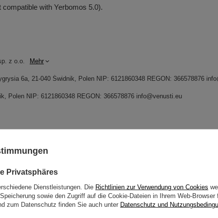
t compatible with Yerbomos 5.0).
p. z o.o.
Mehr
. Tygrysia 6a, 21-040 Świdnik, Polen NIP: 6121860348 REGON: 366578876 inf
idnik, Polen NIP: 6121860348 REGON: 366578876 info@venusti.eu
ustimmungen
en Sie Hilfe? Haben Sie Fragen?
e Privatsphäres
Stelle eine
d wir werden umgehend antworten und die interessantesten
erschiedene Dienstleistungen. Die
Richtlinien zur Verwendung von Cookies
wer
Fragen und Antworten für andere veröffentlichen.
Speicherung sowie den Zugriff auf die Cookie-Dateien in Ihrem Web-Browser 
d zum Datenschutz finden Sie auch unter
Datenschutz und Nutzungsbeding