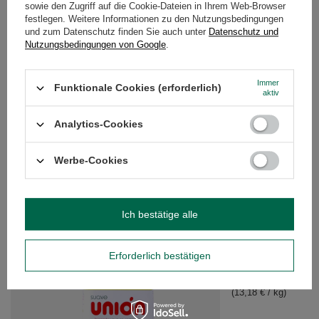
sowie den Zugriff auf die Cookie-Dateien in Ihrem Web-Browser
festlegen. Weitere Informationen zu den Nutzungsbedingungen
und zum Datenschutz finden Sie auch unter
Datenschutz und
DETAILLIERTE DATEN
Nutzungsbedingungen von Google
.
KUNDENREZENSIONEN
(0)
Immer
Funktionale Cookies (erforderlich)
aktiv
Brauchen Sie Hilfe? Haben Sie Fragen?
Analytics-Cookies
Stellen Sie eine Frage, und wir werden
umgehend antworten und die
Stelle eine Frage
Werbe-Cookies
interessantesten Fragen und Antworten für
andere veröffentlichen.
Ich bestätige alle
EMPFOHLENE PRODUKTE
Erforderlich bestätigen
Union Hierbas del Lit
6,59 €
/
St.
(13,18 € / kg)