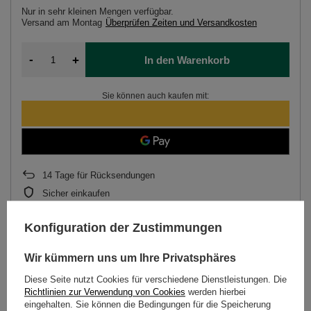
Nur in sehr kleinen Mengen verfügbar
Versand
am Montag
Überprüfen Zeiten und Versandkosten
-
+
In den Warenkorb
Sie können auch kaufen mit:
14
Tage für Rücksendungen
Sicher einkaufen
Nach dem Kauf erhalten Sie
207 Pkt.
Konfiguration der Zustimmungen
Abonnement
(Rabatt
10%
beim Kauf im Abonnement)
Wir kümmern uns um Ihre Privatsphäres
Diese Seite nutzt Cookies für verschiedene Dienstleistungen. Die
Richtlinien zur Verwendung von Cookies
werden hierbei
eingehalten. Sie können die Bedingungen für die Speicherung
BESCHREIBUNG