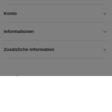
Konto
Informationen
Zusätzliche Information
kontakt@matemundo.de
MateMundo.de
,
Ostrowskiego 9/129
,
53-238
Breslau (Polen)
Im Shop präsentieren wir die Bruttopreise (inkl. MwSt.).
Mehrwertsteuersätze für inländische Verbraucher:
Deutschland
.