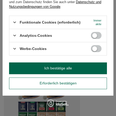
und zum Datenschutz finden Sie auch unter
Datenschutz und
KUNDENREZENSIONEN
(0)
Nutzungsbedingungen von Google
.
Immer
Funktionale Cookies (erforderlich)
aktiv
Brauchen Sie Hilfe? Haben Sie Fragen?
Stellen Sie eine Frage, und wir werden
Analytics-Cookies
umgehend antworten und die
Stelle eine Frage
interessantesten Fragen und Antworten für
andere veröffentlichen.
Werbe-Cookies
EMPFOHLENE PRODUKTE
Ich bestätige alle
Yerba Verde Mate En
1kg
Erforderlich bestätigen
13,99 €
/
Set
(13,99 € / kg)