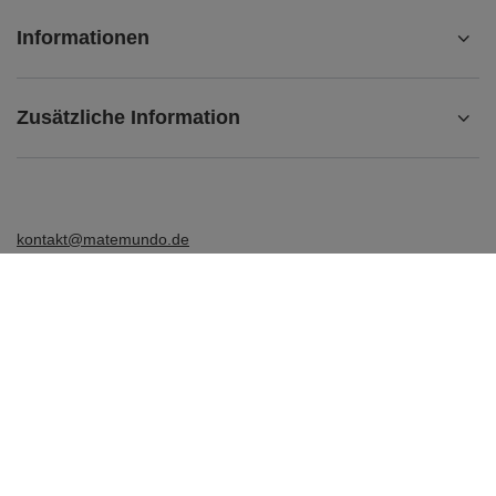
Informationen
Zusätzliche Information
kontakt@matemundo.de
MateMundo.de
,
Ostrowskiego 9/129
,
53-238
Breslau (Polen)
Im Shop präsentieren wir die Bruttopreise (inkl. MwSt.).
Mehrwertsteuersätze für inländische Verbraucher:
Deutschland
.
Venusti sp. z o.o. - MateMundo.de, Ostrowskiego 9/129, 53-238 Breslau
(POLEN), UID-Nr.: DE347534469