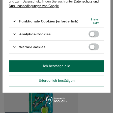
und zum Datenschutz finden Sie auch unter
Datenschutz und
KUNDENREZENSIONEN
(0)
Nutzungsbedingungen von Google
.
Immer
Funktionale Cookies (erforderlich)
Brauchen Sie Hilfe? Haben Sie Fragen?
aktiv
Stellen Sie eine Frage, und wir werden
umgehend antworten und die
Analytics-Cookies
Stelle eine Frage
interessantesten Fragen und Antworten für
andere veröffentlichen.
Werbe-Cookies
EMPFOHLENE PRODUKTE
Ich bestätige alle
La Bombilla 0,5kg
4,99 €
/
St.
Erforderlich bestätigen
(9,98 € / kg)