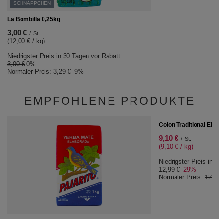
SCHNÄPPCHEN
La Bombilla 0,25kg
3,00 €
/
St.
(12,00 € / kg)
Niedrigster Preis in 30 Tagen vor Rabatt:
3,00 €
0%
Normaler Preis:
3,29 €
-9%
EMPFOHLENE PRODUKTE
SONDERANGEBOT
Colon Traditional Ela
9,10 €
/
St.
(9,10 € / kg)
Niedrigster Preis in 
12,99 €
-29%
Normaler Preis:
12,9