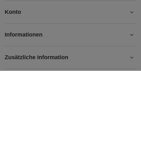
Konto
Informationen
Zusätzliche Information
kontakt@matemundo.de
MateMundo.de
,
Ostrowskiego 9/129
,
53-238
Breslau (Polen)
Im Shop präsentieren wir die Bruttopreise (inkl. MwSt.).
Mehrwertsteuersätze für inländische Verbraucher:
Deutschland
.