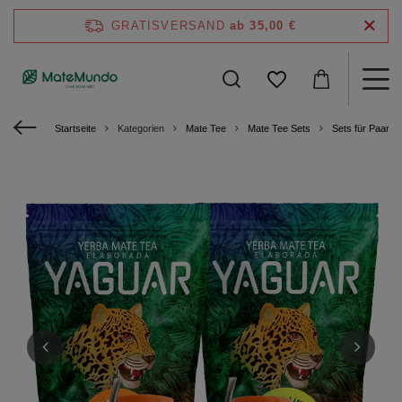
GRATISVERSAND
ab 35,00 €
Startseite
Kategorien
Mate Tee
Mate Tee Sets
Sets für Paare