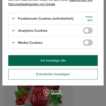
KUNDENREZENSIONEN
(0)
Nutzungsbedingungen von Google
.
Immer
Funktionale Cookies (erforderlich)
Brauchen Sie Hilfe? Haben Sie Fragen?
aktiv
Stellen Sie eine Frage, und wir werden
umgehend antworten und die
Analytics-Cookies
Stelle eine Frage
interessantesten Fragen und Antworten für
andere veröffentlichen.
Werbe-Cookies
EMPFOHLENE PRODUKTE
Ich bestätige alle
Yerba mate Set Kaleb
19,99 €
/
Set
Erforderlich bestätigen