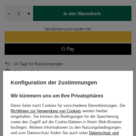
-
+
In den Warenkorb
Sie können auch kaufen mit:
14
Tage für Rücksendungen
Sicher einkaufen
Nach dem Kauf erhalten Sie
466.33 Pkt.
Konfiguration der Zustimmungen
Wir kümmern uns um Ihre Privatsphäres
BESCHREIBUNG
Diese Seite nutzt Cookies für verschiedene Dienstleistungen. Die
Richtlinien zur Verwendung von Cookies
werden hierbei
DETAILLIERTE DATEN
eingehalten. Sie können die Bedingungen für die Speicherung
sowie den Zugriff auf die Cookie-Dateien in Ihrem Web-Browser
festlegen. Weitere Informationen zu den Nutzungsbedingungen
KUNDENREZENSIONEN
(0)
und zum Datenschutz finden Sie auch unter
Datenschutz und