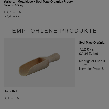
Yerbera – Metalldose + Soul Mate Orgánica Frosty
Season 0,5 kg
13,99 €
/
St.
(27,98 € / kg)
EMPFOHLENE PRODUKTE
SCHNÄPPCHEN
Soul Mate Orgánica En
7,12 €
/
St.
(14,24 € / kg)
Niedrigster Preis in 
+42%
Normaler Preis:
8,90
Holzlöffel
3,00 €
/
St.