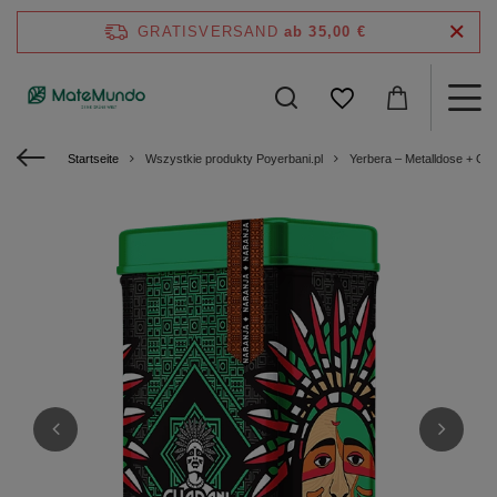
GRATISVERSAND
ab 35,00 €
Startseite
Wszystkie produkty Poyerbani.pl
Yerbera – Metalldose + Gua