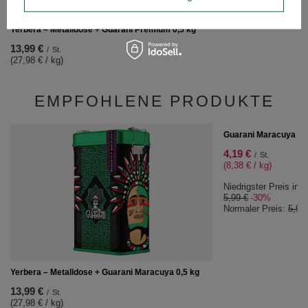
Yerbera – Metalldose + Guarani Premium 0,5 kg
13,99 €
/
St.
(27,98 € / kg)
EMPFOHLENE PRODUKTE
SONDERANGEBOT
Guarani Maracuya 0,
4,19 €
/
St.
(8,38 € / kg)
Niedrigster Preis in 
5,99 €
-30%
Normaler Preis:
5,99
Yerbera – Metalldose + Guarani Maracuya 0,5 kg
13,99 €
/
St.
(27,98 € / kg)