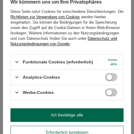
Wir kümmern uns um Ihre Privatsphäres
KUNDENREZENSIONEN
(0)
Diese Seite nutzt Cookies für verschiedene Dienstleistungen. Die
Richtlinien zur Verwendung von Cookies
werden hierbei
eingehalten. Sie können die Bedingungen für die Speicherung
sowie den Zugriff auf die Cookie-Dateien in Ihrem Web-Browser
Brauchen Sie Hilfe? Haben Sie Fragen?
festlegen. Weitere Informationen zu den Nutzungsbedingungen
Stellen Sie eine Frage, und wir werden
und zum Datenschutz finden Sie auch unter
Datenschutz und
umgehend antworten und die
Stelle eine Frage
Nutzungsbedingungen von Google
.
interessantesten Fragen und Antworten für
andere veröffentlichen.
Immer
Funktionale Cookies (erforderlich)
aktiv
EMPFOHLENE PRODUKTE
Analytics-Cookies
Yerbera – Metalldose
Werbe-Cookies
13,99 €
/
St.
(27,98 € / kg)
Ich bestätige alle
Erforderlich bestätigen