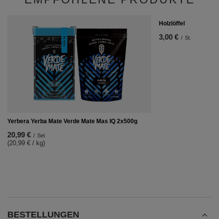
Mate Tee Set: Verde Mate Deer 500g + TermoLid +
Bombilla
27,99 €
/
Set
EMPFOHLENE PRODUKTE
Holzlöffel
3,00 €
/
St.
Yerbera Yerba Mate Verde Mate Mas IQ 2x500g