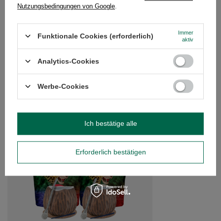
Nutzungsbedingungen von Google
.
Immer
Brauchen Sie Hilfe? Haben Sie Fragen?
Funktionale Cookies (erforderlich)
aktiv
Stellen Sie eine Frage, und wir werden
umgehend antworten und die
Stelle eine Frage
Analytics-Cookies
interessantesten Fragen und Antworten für
andere veröffentlichen.
Werbe-Cookies
EMPFOHLENE PRODUKTE
Ich bestätige alle
Yerba Mate Set Soul 
Mate Organica 500g
53,99 €
Erforderlich bestätigen
/
Set