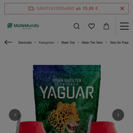
GRATISVERSAND
ab 35,00 €
Startseite
Kategorien
Mate Tee
Mate Tee Sets
Sets für Paare