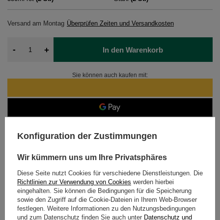
Versand
am Montag
Überprüfen Zeiten und Versandkosten
-
+
In den Warenkorb
Sie können auch kaufen mit:
14
Tage für Rücksendungen
Konfiguration der Zustimmungen
Sicher einkaufen
Nach dem Kauf erhalten Sie
898 Pkt.
Wir kümmern uns um Ihre Privatsphäres
Diese Seite nutzt Cookies für verschiedene Dienstleistungen. Die
Richtlinien zur Verwendung von Cookies
werden hierbei
eingehalten. Sie können die Bedingungen für die Speicherung
DETAILLIERTE DATEN
sowie den Zugriff auf die Cookie-Dateien in Ihrem Web-Browser
festlegen. Weitere Informationen zu den Nutzungsbedingungen
KUNDENREZENSIONEN
(0)
und zum Datenschutz finden Sie auch unter
Datenschutz und