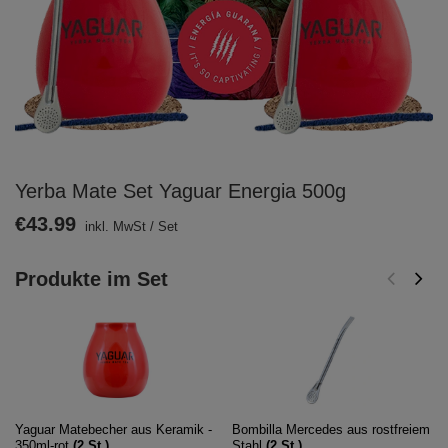
Yerba Mate Set Yaguar Energia 500g
€43.99
inkl. MwSt
/
Set
Produkte im Set
Yaguar Matebecher aus Keramik -
Bombilla Mercedes aus rostfreiem
350ml-rot
(
2
St.)
Stahl
(
2
St.)