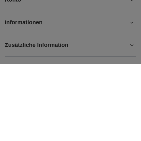
Informationen
Zusätzliche Information
kontakt@matemundo.de
MateMundo.de
,
Ostrowskiego 9/129
,
53-238
Breslau (Polen)
Im Shop präsentieren wir die Bruttopreise (inkl. MwSt.).
Mehrwertsteuersätze für inländische Verbraucher:
Deutschland
.