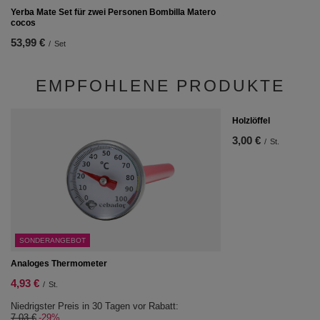
Yerba Mate Set für zwei Personen Bombilla Matero
cocos
53,99 €
/
Set
EMPFOHLENE PRODUKTE
Holzlöffel
3,00 €
/
St.
SONDERANGEBOT
Analoges Thermometer
4,93 €
/
St.
Niedrigster Preis in 30 Tagen vor Rabatt:
7,03 €
-29%