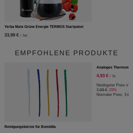
Yerba Mate Grüne Energie TERMOS Startpaket
33,99 €
/
Set
EMPFOHLENE PRODUKTE
SONDERANGEBOT
Analoges Thermomet
4,93 €
/
St.
Niedrigster Preis in 
7,03 €
-29%
Normaler Preis:
7,03
Reinigungsbürste für Bombilla