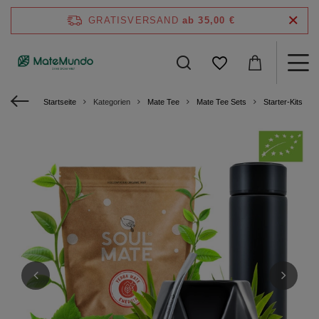
GRATISVERSAND
ab 35,00 €
Startseite
Kategorien
Mate Tee
Mate Tee Sets
Starter-Kits