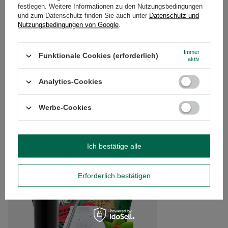
festlegen. Weitere Informationen zu den Nutzungsbedingungen
DETAILLIERTE DATEN
und zum Datenschutz finden Sie auch unter
Datenschutz und
Nutzungsbedingungen von Google
.
KUNDENREZENSIONEN
(0)
Immer
Funktionale Cookies (erforderlich)
aktiv
Brauchen Sie Hilfe? Haben Sie Fragen?
Analytics-Cookies
Stellen Sie eine Frage, und wir werden
umgehend antworten und die
Stelle eine Frage
interessantesten Fragen und Antworten für
Werbe-Cookies
andere veröffentlichen.
EMPFOHLENE PRODUKTE
Ich bestätige alle
Mate Tee Set 10x50g 
Erforderlich bestätigen
32,99 €
/
Set