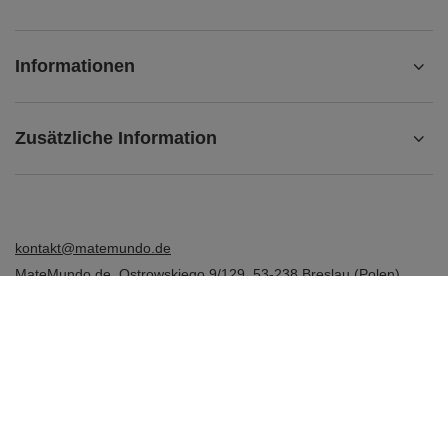
Informationen
Zusätzliche Information
kontakt@matemundo.de
MateMundo.de
,
Ostrowskiego 9/129
,
53-238
Breslau (Polen)
Im Shop präsentieren wir die Bruttopreise (inkl. MwSt.).
Mehrwertsteuersätze für inländische Verbraucher:
Deutschland
.