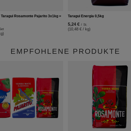
 Taragui Rosamonte Pajarito 3x1kg =
Taragui Energia 0,5kg
5,24 €
/
St.
(10,48 € / kg)
Set
kg)
EMPFOHLENE PRODUKTE