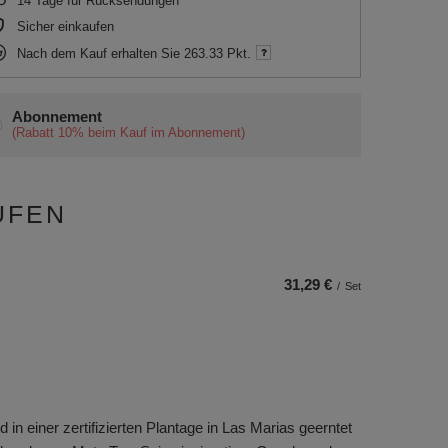
14
Tage für Rücksendungen
Sicher einkaufen
Nach dem Kauf erhalten Sie
263.33 Pkt.
Abonnement
(Rabatt
10%
beim Kauf im Abonnement)
UFEN
31,29 €
/
Set
n einer zertifizierten Plantage in Las Marias geerntet