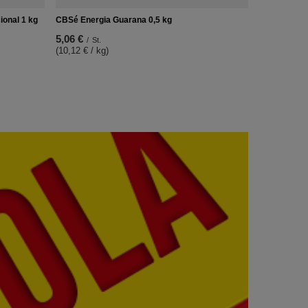
ional 1 kg
CBSé Energia Guarana 0,5 kg
5,06 €
/
St.
(10,12 € / kg)