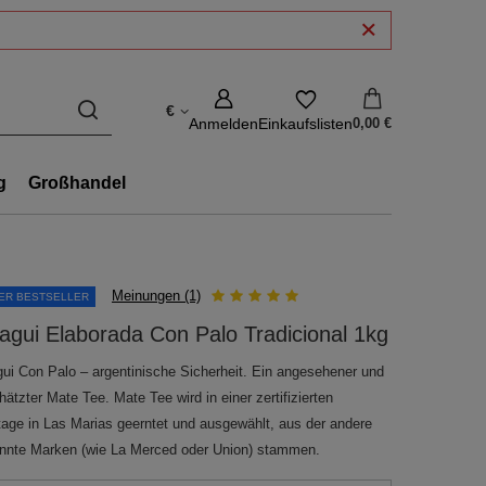
€
Anmelden
Einkaufslisten
0,00 €
g
Großhandel
Meinungen (1)
ER BESTSELLER
agui Elaborada Con Palo Tradicional 1kg
gui Con Palo – argentinische Sicherheit. Ein angesehener und
ätzter Mate Tee. Mate Tee wird in einer zertifizierten
tage in Las Marias geerntet und ausgewählt, aus der andere
nnte Marken (wie La Merced oder Union) stammen.