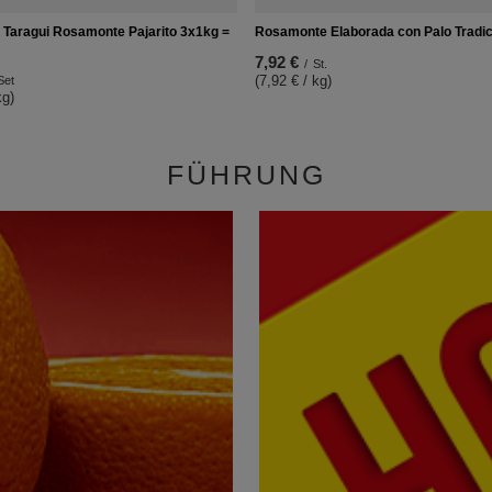
 Taragui Rosamonte Pajarito 3x1kg =
Rosamonte Elaborada con Palo Tradic
7,92 €
/
St.
(7,92 € / kg)
Set
kg)
FÜHRUNG