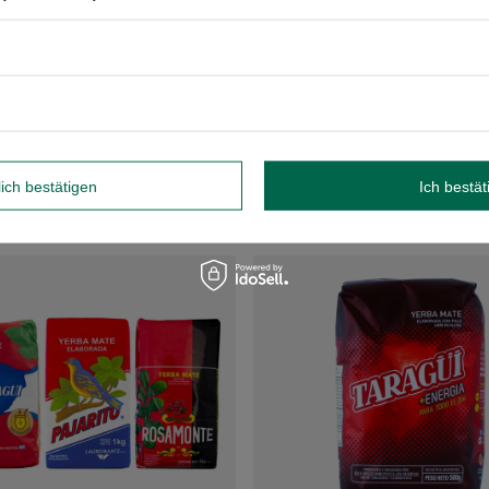
Sendung kam einen Tag früher als vereinbart an! ausgezeichnet. E
condiciones. La comunicación con MateMundo es muy buena y rapi
excelente.
1
0
2020-06-02
Alejandro, Hamburg
0
0
0
lich bestätigen
Ich bestät
EMPFOHLENE PRODUKTE