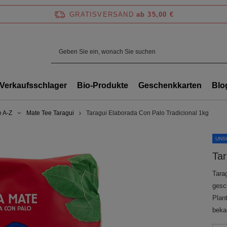
GRATISVERSAND
ab 35,00 €
Verkaufsschlager
Bio-Produkte
Geschenkkarten
Blo
e A-Z
Mate Tee Taragui
Taragui Elaborada Con Palo Tradicional 1kg
UNS
Tar
Tara
gesch
Plan
beka