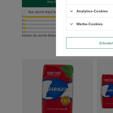
Ihre Bewertung schreiben
Analytics-Cookies
Nur durch Kauf bestätigte Bewertungen anzeigen
5
4
Werbe-Cookies
3
2
1
Klicken Sie auf die Bewertung, um Bewertungen zu filtern
Erforder