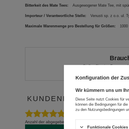
Bitterkeit des Mate Tees
Ausgewogener Mate Tee, mit spürba
Importeur / Verantwortliche Stelle
Venusti sp. z o.o. ul
Maximale Warenmenge pro Bestellung für Größen
1000
Brauch
Stellen Sie eine Frage, un
Konfiguration der Z
Wir kümmern uns um Ihr
KUNDENREZENSIONEN Z
Diese Seite nutzt Cookies für v
können die Bedingungen für die 
zu den Nutzungsbedingungen un
5.00
Anzahl der abgegebenen Bewertungen: 1
Funktionale Cookies 