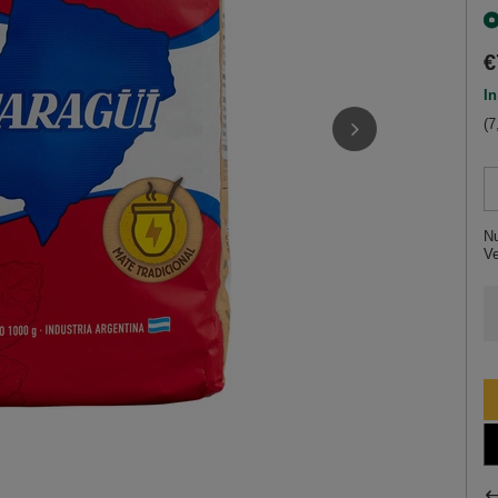
€
In
(7
Nu
V