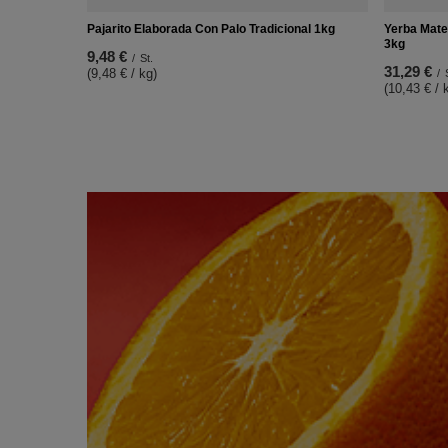
Pajarito Elaborada Con Palo Tradicional 1kg
Yerba Mate
3kg
9,48 €
/
St.
31,29 €
(9,48 € / kg)
/
(10,43 € / 