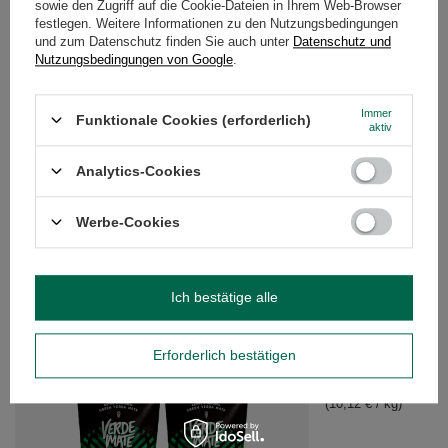
sowie den Zugriff auf die Cookie-Dateien in Ihrem Web-Browser
festlegen. Weitere Informationen zu den Nutzungsbedingungen
DETAILLIERTE DATEN
und zum Datenschutz finden Sie auch unter
Datenschutz und
Nutzungsbedingungen von Google
.
KUNDENREZENSIONEN
(0)
Immer
Funktionale Cookies (erforderlich)
aktiv
Brauchen Sie Hilfe? Haben Sie Fragen?
Analytics-Cookies
Stellen Sie eine Frage, und wir werden
umgehend antworten und die
Stelle eine Frage
interessantesten Fragen und Antworten für
Werbe-Cookies
andere veröffentlichen.
Ich bestätige alle
EMPFOHLENE PRODUKTE
Erforderlich bestätigen
CBSé Energia Guaran
5,06 €
/
St.
(10,12 € / kg)