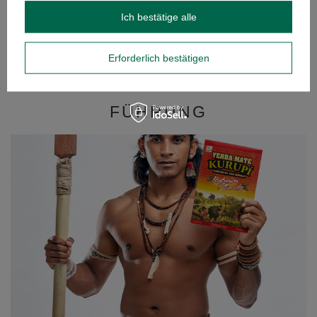
Ich bestätige alle
Kurupi Katuava Especial 0,5kg
6,93 €
/
St.
Erforderlich bestätigen
(13,86 € / kg)
FÜHRUNG