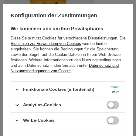
Konfiguration der Zustimmungen
Wir kümmern uns um Ihre Privatsphäres
Diese Seite nutzt Cookies für verschiedene Dienstleistungen. Die
Kurupi Fitness 0,5 kg
Richtlinien zur Verwendung von Cookies
werden hierbei
eingehalten. Sie können die Bedingungen für die Speicherung
4,98 €
/
St.
sowie den Zugriff auf die Cookie-Dateien in Ihrem Web-Browser
(9,96 € / kg)
festlegen. Weitere Informationen zu den Nutzungsbedingungen
und zum Datenschutz finden Sie auch unter
Datenschutz und
Nutzungsbedingungen von Google
.
EMPFOHLENE PRODUKTE
Immer
Kurupi Compuesta Es
Funktionale Cookies (erforderlich)
aktiv
5,48 €
/
St.
(10,96 € / kg)
Analytics-Cookies
Werbe-Cookies