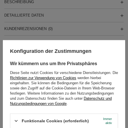
BESCHREIBUNG
DETAILLIERTE DATEN
KUNDENREZENSIONEN
(0)
Konfiguration der Zustimmungen
Brauchen Sie Hilfe? Haben Sie Fragen?
Stellen Sie eine Frage, und wir werden
umgehend antworten und die
Wir kümmern uns um Ihre Privatsphäres
Stelle eine Frage
interessantesten Fragen und Antworten für
andere veröffentlichen.
Diese Seite nutzt Cookies für verschiedene Dienstleistungen. Die
Richtlinien zur Verwendung von Cookies
werden hierbei
eingehalten. Sie können die Bedingungen für die Speicherung
sowie den Zugriff auf die Cookie-Dateien in Ihrem Web-Browser
EMPFOHLENE PRODUKTE
festlegen. Weitere Informationen zu den Nutzungsbedingungen
und zum Datenschutz finden Sie auch unter
Datenschutz und
Nutzungsbedingungen von Google
.
Pajarito Compuesta c
7,94 €
/
St.
Immer
(15,88 € / kg)
Funktionale Cookies (erforderlich)
aktiv