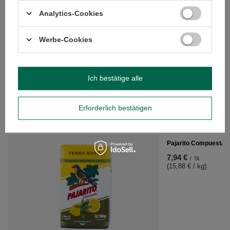
Analytics-Cookies
Werbe-Cookies
Pajarito Seleccion Especial 0,5kg
Ich bestätige alle
7,89 €
/
St.
(15,78 € / kg)
Erforderlich bestätigen
EMPFOHLENE PRODUKTE
Pajarito Compuesta c
7,94 €
/
St.
(15,88 € / kg)