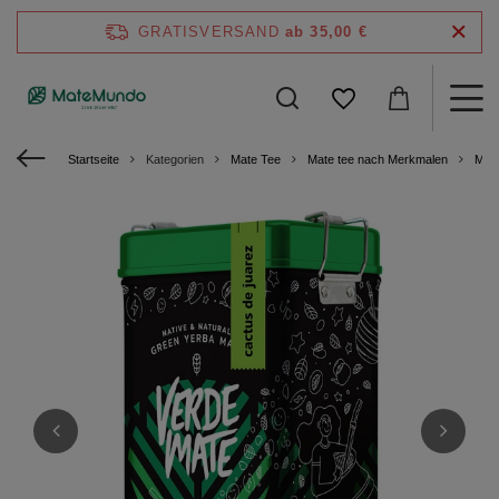
GRATISVERSAND
ab 35,00 €
Startseite
Kategorien
Mate Tee
Mate tee nach Merkmalen
Mate