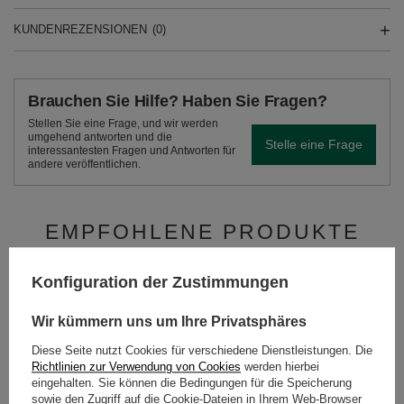
KUNDENREZENSIONEN
(0)
Brauchen Sie Hilfe? Haben Sie Fragen?
Stellen Sie eine Frage, und wir werden
umgehend antworten und die
Stelle eine Frage
interessantesten Fragen und Antworten für
andere veröffentlichen.
EMPFOHLENE PRODUKTE
Yerbera – Metalldose
Konfiguration der Zustimmungen
Despalada 0,5 kg
13,99 €
/
St.
Wir kümmern uns um Ihre Privatsphäres
(27,98 € / kg)
Diese Seite nutzt Cookies für verschiedene Dienstleistungen. Die
Richtlinien zur Verwendung von Cookies
werden hierbei
eingehalten. Sie können die Bedingungen für die Speicherung
sowie den Zugriff auf die Cookie-Dateien in Ihrem Web-Browser