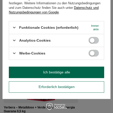
festlegen. Weitere Informationen zu den Nutzungsbedingungen
und zum Datenschutz finden Sie auch unter
Datenschutz und
Nutzungsbedingungen von Google
.
Yerbera – Metalldose + Verde Mate Green Energia
Organica 0,5 kg
13,99 €
Immer
/
St.
Funktionale Cookies (erforderlich)
aktiv
(27,98 € / kg)
Analytics-Cookies
EMPFOHLENE PRODUKTE
Werbe-Cookies
Yerbera – Metalldose
0,5 kg
13,99 €
/
St.
(27,98 € / kg)
Ich bestätige alle
Erforderlich bestätigen
Yerbera – Metalldose + Verde Mate Green Energia
Guarana 0,5 kg