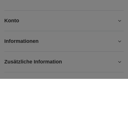
Konto
Informationen
Zusätzliche Information
kontakt@matemundo.de
MateMundo.de
,
Ostrowskiego 9/129
,
53-238
Breslau (Polen)
Im Shop präsentieren wir die Bruttopreise (inkl. MwSt.).
Mehrwertsteuersätze für inländische Verbraucher:
Deutschland
.