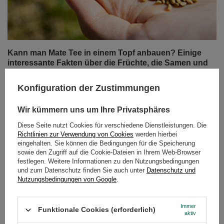
Kann man Mate Tee in einem Topf anbauen? Einige
interessante Fakten über die Früchte, die Samen und
den Anbau der Stechpalme
Konfiguration der Zustimmungen
In fast jedem Blogbeitrag schreiben wir über die
anregenden Eigenschaften der Blätter von Ilex
Wir kümmern uns um Ihre Privatsphäres
paraguariensis. Heute werden wir zur Abwechslung ein
wenig über die Samen und Früchte dieser Pflanze sowie
Diese Seite nutzt Cookies für verschiedene Dienstleistungen. Die
über die Methoden ihrer Vermehrung und ihres Anbaus
Richtlinien zur Verwendung von Cookies
werden hierbei
eingehalten. Sie können die Bedingungen für die Speicherung
sprechen. Ist es möglich, einen dekorativen Mate-Tee-
sowie den Zugriff auf die Cookie-Dateien in Ihrem Web-Browser
Zweig zu Hause anzubauen? Die Antwort finden Sie in
festlegen. Weitere Informationen zu den Nutzungsbedingungen
diesem Artikel!
und zum Datenschutz finden Sie auch unter
Datenschutz und
Nutzungsbedingungen von Google
.
Weiterlesen
Immer
Funktionale Cookies (erforderlich)
aktiv