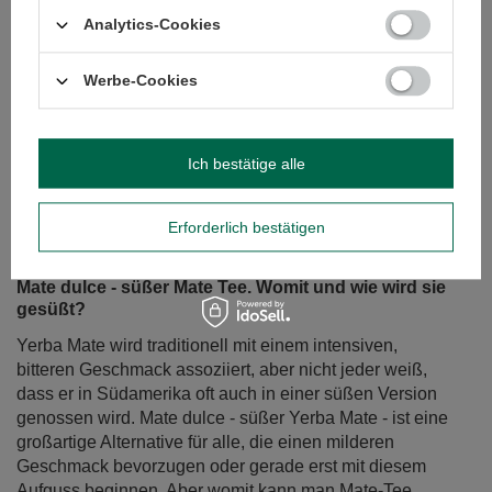
Analytics-Cookies
Werbe-Cookies
Ich bestätige alle
Erforderlich bestätigen
Mate dulce - süßer Mate Tee. Womit und wie wird sie
gesüßt?
Yerba Mate wird traditionell mit einem intensiven,
bitteren Geschmack assoziiert, aber nicht jeder weiß,
dass er in Südamerika oft auch in einer süßen Version
genossen wird. Mate dulce - süßer Yerba Mate - ist eine
großartige Alternative für alle, die einen milderen
Geschmack bevorzugen oder gerade erst mit diesem
Aufguss beginnen. Aber womit kann man Mate-Tee