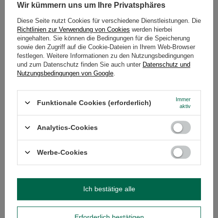
Wir kümmern uns um Ihre Privatsphäres
Stellen Sie eine Frage, und wir werden
umgehend antworten und die
Stelle eine Frage
interessantesten Fragen und Antworten für
Diese Seite nutzt Cookies für verschiedene Dienstleistungen. Die
andere veröffentlichen.
Richtlinien zur Verwendung von Cookies
werden hierbei
eingehalten. Sie können die Bedingungen für die Speicherung
sowie den Zugriff auf die Cookie-Dateien in Ihrem Web-Browser
festlegen. Weitere Informationen zu den Nutzungsbedingungen
EMPFOHLENE PRODUKTE
und zum Datenschutz finden Sie auch unter
Datenschutz und
Nutzungsbedingungen von Google
.
Mary Rose - Yunnan S
Immer
5,99 €
Funktionale Cookies (erforderlich)
/
St.
aktiv
(119,80 € / kg)
Analytics-Cookies
Werbe-Cookies
Mary Rose - Tee gingerbread
Ich bestätige alle
(Lebkuchengeschmack) - 50 g
3,50 €
/
St.
(70,00 € / kg)
Erforderlich bestätigen