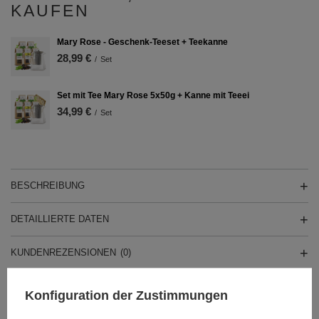
KAUFEN
Mary Rose - Geschenk-Teeset + Teekanne
28,99 €
/
Set
Set mit Tee Mary Rose 5x50g + Kanne mit Teeei
34,99 €
/
Set
BESCHREIBUNG
DETAILLIERTE DATEN
KUNDENREZENSIONEN
(0)
Konfiguration der Zustimmungen
Brauchen Sie Hilfe? Haben Sie Fragen?