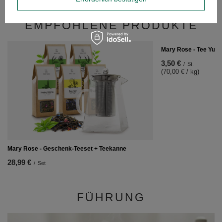
EMPFOHLENE PRODUKTE
Mary Rose - Tee Yunn
3,50 €
/
St.
(70,00 € / kg)
Mary Rose - Geschenk-Teeset + Teekanne
28,99 €
/
Set
FÜHRUNG