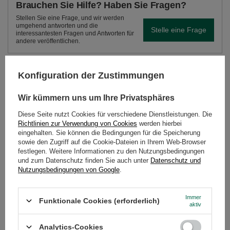
Brauchen Sie Hilfe? Haben Sie Fragen?
Stellen Sie eine Frage, und wir werden
umgehend antworten und die
Stelle eine Frage
interessantesten Fragen und Antworten für
andere veröffentlichen.
Konfiguration der Zustimmungen
EMPFOHLENE PRODUKTE
Wir kümmern uns um Ihre Privatsphäres
Vivarini – Entsteinte 
Diese Seite nutzt Cookies für verschiedene Dienstleistungen. Die
6,00 €
/
St.
Richtlinien zur Verwendung von Cookies
werden hierbei
(6,00 € / kg)
eingehalten. Sie können die Bedingungen für die Speicherung
sowie den Zugriff auf die Cookie-Dateien in Ihrem Web-Browser
festlegen. Weitere Informationen zu den Nutzungsbedingungen
und zum Datenschutz finden Sie auch unter
Datenschutz und
Nutzungsbedingungen von Google
.
Immer
Funktionale Cookies (erforderlich)
aktiv
Vivarini - Getrocknete Goji-Beeren 50 g
3,00 €
/
St.
Analytics-Cookies