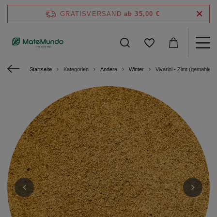
GRATISVERSAND
ab 35,00 €
Startseite
Kategorien
Andere
Winter
Vivarini - Zimt (gemahlen)