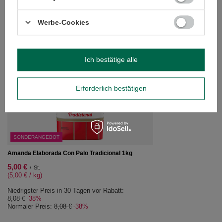
(60,00 € / kg)
Werbe-Cookies
EMPFOHLENE PRODUKTE
Verde Mate Green Kat
Ich bestätige alle
7,99 €
/
St.
(15,98 € / kg)
Erforderlich bestätigen
SONDERANGEBOT
Amanda Elaborada Con Palo Tradicional 1kg
5,00 €
/
St.
(5,00 € / kg)
Niedrigster Preis in 30 Tagen vor Rabatt:
8,08 €
-38%
Normaler Preis:
8,08 €
-38%