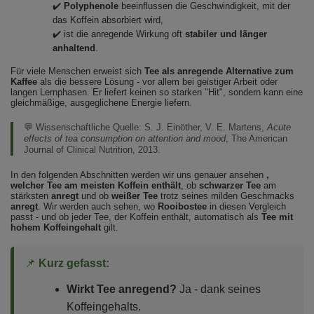
✔️
Polyphenole
beeinflussen die Geschwindigkeit, mit der
das Koffein absorbiert wird,
✔️ ist die anregende Wirkung oft
stabiler und länger
anhaltend
.
Für viele Menschen erweist sich
Tee als anregende Alternative zum
Kaffee
als die bessere Lösung - vor allem bei geistiger Arbeit oder
langen Lernphasen. Er liefert keinen so starken "Hit", sondern kann eine
gleichmäßige, ausgeglichene Energie liefern.
💬 Wissenschaftliche Quelle:
S. J. Einöther, V. E. Martens,
Acute
effects of tea consumption on attention and mood
, The American
Journal of Clinical Nutrition, 2013.
In den folgenden Abschnitten werden wir uns genauer ansehen
,
welcher Tee am meisten Koffein enthält
, ob
schwarzer Tee
am
stärksten
anregt
und ob
weißer Tee
trotz seines milden Geschmacks
anregt
. Wir werden auch sehen, wo
Rooibostee
in diesen Vergleich
passt - und ob jeder Tee, der Koffein enthält, automatisch als
Tee mit
hohem Koffeingehalt
gilt.
📌
Kurz gefasst:
Wirkt Tee anregend?
Ja - dank seines
Koffeingehalts.