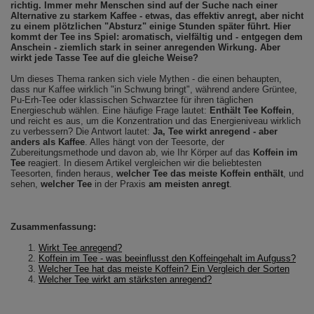
richtig. Immer mehr Menschen sind auf der Suche nach einer
Alternative zu starkem Kaffee - etwas, das effektiv anregt, aber nicht
zu einem plötzlichen "Absturz" einige Stunden später führt. Hier
kommt der Tee ins Spiel: aromatisch, vielfältig und - entgegen dem
Anschein - ziemlich stark in seiner anregenden Wirkung. Aber
wirkt jede Tasse Tee auf die gleiche Weise?
Um dieses Thema ranken sich viele Mythen - die einen behaupten,
dass nur Kaffee wirklich "in Schwung bringt", während andere Grüntee,
Pu-Erh-Tee oder klassischen Schwarztee für ihren täglichen
Energieschub wählen. Eine häufige Frage lautet:
Enthält Tee Koffein
,
und reicht es aus, um die Konzentration und das Energieniveau wirklich
zu verbessern? Die Antwort lautet:
Ja, Tee wirkt anregend - aber
anders als Kaffee
. Alles hängt von der Teesorte, der
Zubereitungsmethode und davon ab, wie Ihr Körper auf das
Koffein im
Tee
reagiert. In diesem Artikel vergleichen wir die beliebtesten
Teesorten, finden heraus,
welcher Tee das meiste Koffein enthält
, und
sehen,
welcher Tee
in der Praxis
am meisten anregt
.
Zusammenfassung:
Wirkt Tee anregend?
Koffein im Tee - was beeinflusst den Koffeingehalt im Aufguss?
Welcher Tee hat das meiste Koffein? Ein Vergleich der Sorten
Welcher Tee wirkt am stärksten anregend?