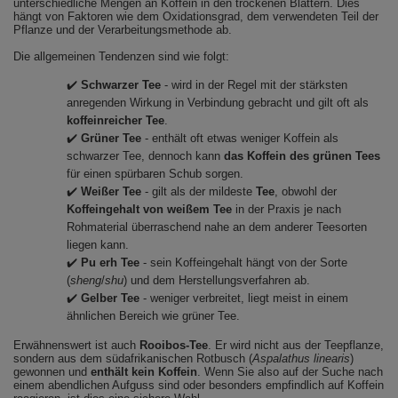
unterschiedliche Mengen an Koffein in den trockenen Blättern. Dies
hängt von Faktoren wie dem Oxidationsgrad, dem verwendeten Teil der
Pflanze und der Verarbeitungsmethode ab.
Die allgemeinen Tendenzen sind wie folgt:
✔️
Schwarzer Tee
- wird in der Regel mit der stärksten
anregenden Wirkung in Verbindung gebracht und gilt oft als
koffeinreicher Tee
.
✔️
Grüner Tee
- enthält oft etwas weniger Koffein als
schwarzer Tee, dennoch kann
das Koffein des grünen Tees
für einen spürbaren Schub sorgen.
✔️
Weißer Tee
- gilt als der mildeste
Tee
, obwohl der
Koffeingehalt von weißem Tee
in der Praxis je nach
Rohmaterial überraschend nahe an dem anderer Teesorten
liegen kann.
✔️
Pu erh Tee
- sein Koffeingehalt hängt von der Sorte
(
sheng
/
shu
) und dem Herstellungsverfahren ab.
✔️
Gelber Tee
- weniger verbreitet, liegt meist in einem
ähnlichen Bereich wie grüner Tee.
Erwähnenswert ist auch
Rooibos-Tee
. Er wird nicht aus der Teepflanze,
sondern aus dem südafrikanischen Rotbusch (
Aspalathus linearis
)
gewonnen und
enthält kein Koffein
. Wenn Sie also auf der Suche nach
einem abendlichen Aufguss sind oder besonders empfindlich auf Koffein