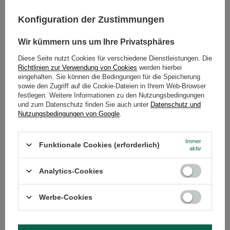
hängt nicht nur von seiner Form ab, sondern
Konfiguration der Zustimmungen
auch von der
Qualität der Blätter, der
verwendeten Menge und der Ziehzeit
.
Wir kümmern uns um Ihre Privatsphäres
Diese Seite nutzt Cookies für verschiedene Dienstleistungen. Die
Richtlinien zur Verwendung von Cookies
werden hierbei
Kurz gesagt, die Form allein (loses Blatt oder Teebeutel) entscheidet
nicht darüber, ob der Tee stärker anregt. Ausschlaggebend sind die
eingehalten. Sie können die Bedingungen für die Speicherung
Blattqualität, der Fragmentierungsgrad und die Ziehweise.
sowie den Zugriff auf die Cookie-Dateien in Ihrem Web-Browser
festlegen. Weitere Informationen zu den Nutzungsbedingungen
und zum Datenschutz finden Sie auch unter
Datenschutz und
Nutzungsbedingungen von Google
.
Immer
Funktionale Cookies (erforderlich)
aktiv
Analytics-Cookies
Werbe-Cookies
Welcher Tee hat das meiste Koffein? Ein
Vergleich der Sorten
Wir haben festgestellt, dass der
Koffeingehalt von Tee
nicht nur von