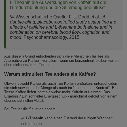
L-Theanin die Auswirkungen von Koffein auf die
Hirndurchblutung und die Stimmung beeinflusst.
💬 Wissenschaftliche Quelle:
F. L. Dodd et al.,
A
double-blind, placebo-controlled study evaluating the
effects of caffeine and L-theanine both alone and in
combination on cerebral blood flow, cognition and
mood
, Psychopharmacology, 2015.
Aus diesem Grund entscheiden sich viele Menschen für Tee als
Alternative zu Kaffee - vor allem, wenn sie konzentriert bleiben wollen,
ohne sich nervös zu fühlen.
Warum stimuliert Tee anders als Kaffee?
Obwohl sowohl Kaffee als auch Tee Koffein enthalten, unterscheiden
sie sich sowohl in der Menge als auch im "chemischen Kontext". Eine
Tasse Kaffee liefert normalerweise mehr Koffein auf einmal. Das
Ergebnis? Ein schneller Energieschub - manchmal gefolgt von einem
ebenso schnellen Abfall.
Bei Tee ist die Situation anders:
✔️
L-Theanin
kann einen Zustand der ruhigen Wachheit
unterstützen,