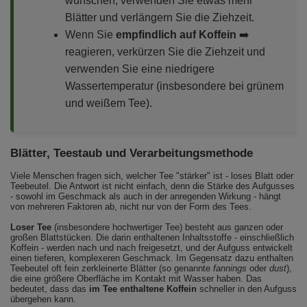
wünschen, verwenden Sie etwas mehr
Blätter und verlängern Sie die Ziehzeit.
Wenn Sie
empfindlich auf Koffein
➡️
reagieren, verkürzen Sie die Ziehzeit und
verwenden Sie eine niedrigere
Wassertemperatur (insbesondere bei grünem
und weißem Tee).
Blätter, Teestaub und Verarbeitungsmethode
Viele Menschen fragen sich, welcher Tee "stärker" ist - loses Blatt oder
Teebeutel. Die Antwort ist nicht einfach, denn die Stärke des Aufgusses
- sowohl im Geschmack als auch in der anregenden Wirkung - hängt
von mehreren Faktoren ab, nicht nur von der Form des Tees.
Loser Tee
(insbesondere hochwertiger Tee) besteht aus ganzen oder
großen Blattstücken. Die darin enthaltenen Inhaltsstoffe - einschließlich
Koffein - werden nach und nach freigesetzt, und der Aufguss entwickelt
einen tieferen, komplexeren Geschmack. Im Gegensatz dazu enthalten
Teebeutel oft fein zerkleinerte Blätter (so genannte
fannings
oder
dust
),
die eine größere Oberfläche im Kontakt mit Wasser haben. Das
bedeutet, dass das
im Tee enthaltene Koffein
schneller in den Aufguss
übergehen kann.