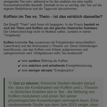
anregender Tee sein, während er für den anderen nur eine sanfte
Konzentrationshilfe darstellt. Deshalb ist es so wichtig, den Tee auf die
eigenen Bedürfnisse und die Tageszeit abzustimmen.
Koffein im Tee vs. Thein - ist das wirklich dasselbe?
Der Begriff "Thein" wird Ihnen oft begegnen. In der Praxis
handelt es
sich bei Thein und Koffein um die gleiche chemische Substanz
.
Der Unterschied liegt nicht im Molekül selbst, sondern in seiner
"Umgebung".
Koffein
kommt
in Tee
zusammen mit Polyphenolen (einschließlich
Catechinen) und der Aminosäure L-Theanin vor. Diese Verbindungen
beeinflussen, wie das Koffein vom Körper aufgenommen und
wahrgenommen wird. Infolgedessen wirkt Tee tendenziell:
✔️ eine
sanftere
Wirkung als Kaffee,
✔️ eine
stabilere und anhaltende
Energiefreisetzung,
✔️ eine
weniger abrupte
"Energiespitze".
💡
Gut zu wissen:
Klinische Studien deuten darauf
hin, dass die Kombination von Koffein und L-Theanin
- in ähnlichen Anteilen wie in Tee - die Wirkung von
Koffein modulieren und einen Teil seiner
physiologischen Auswirkungen verringern kann. Eine
randomisierte Studie aus dem Jahr 2015 zeigte, dass