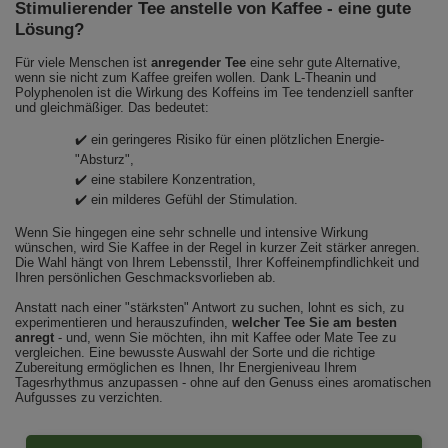
Stimulierender Tee anstelle von Kaffee - eine gute
Lösung?
Für viele Menschen ist
anregender Tee
eine sehr gute Alternative,
wenn sie nicht zum Kaffee greifen wollen. Dank L-Theanin und
Polyphenolen ist die Wirkung des Koffeins im Tee tendenziell sanfter
und gleichmäßiger. Das bedeutet:
✔️ ein geringeres Risiko für einen plötzlichen Energie-
"Absturz",
✔️ eine stabilere Konzentration,
✔️ ein milderes Gefühl der Stimulation.
Wenn Sie hingegen eine sehr schnelle und intensive Wirkung
wünschen, wird Sie Kaffee in der Regel in kurzer Zeit stärker anregen.
Die Wahl hängt von Ihrem Lebensstil, Ihrer Koffeinempfindlichkeit und
Ihren persönlichen Geschmacksvorlieben ab.
Anstatt nach einer "stärksten" Antwort zu suchen, lohnt es sich, zu
experimentieren und herauszufinden,
welcher Tee Sie am besten
anregt
- und, wenn Sie möchten, ihn mit Kaffee oder Mate Tee zu
vergleichen. Eine bewusste Auswahl der Sorte und die richtige
Zubereitung ermöglichen es Ihnen, Ihr Energieniveau Ihrem
Tagesrhythmus anzupassen - ohne auf den Genuss eines aromatischen
Aufgusses zu verzichten.