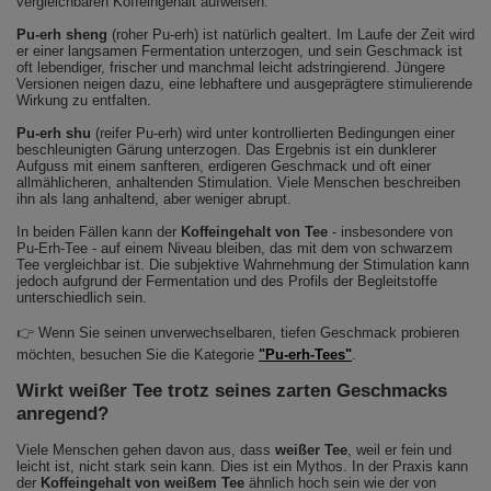
vergleichbaren Koffeingehalt aufweisen.
Pu‑erh sheng
(roher Pu-erh) ist natürlich gealtert. Im Laufe der Zeit wird
er einer langsamen Fermentation unterzogen, und sein Geschmack ist
oft lebendiger, frischer und manchmal leicht adstringierend. Jüngere
Versionen neigen dazu, eine lebhaftere und ausgeprägtere stimulierende
Wirkung zu entfalten.
Pu‑erh shu
(reifer Pu-erh) wird unter kontrollierten Bedingungen einer
beschleunigten Gärung unterzogen. Das Ergebnis ist ein dunklerer
Aufguss mit einem sanfteren, erdigeren Geschmack und oft einer
allmählicheren, anhaltenden Stimulation. Viele Menschen beschreiben
ihn als lang anhaltend, aber weniger abrupt.
In beiden Fällen kann der
Koffeingehalt von Tee
- insbesondere von
Pu-Erh-Tee - auf einem Niveau bleiben, das mit dem von schwarzem
Tee vergleichbar ist. Die subjektive Wahrnehmung der Stimulation kann
jedoch aufgrund der Fermentation und des Profils der Begleitstoffe
unterschiedlich sein.
👉 Wenn Sie seinen unverwechselbaren, tiefen Geschmack probieren
möchten, besuchen Sie die Kategorie
"Pu-erh-Tees"
.
Wirkt weißer Tee trotz seines zarten Geschmacks
anregend?
Viele Menschen gehen davon aus, dass
weißer Tee
, weil er fein und
leicht ist, nicht stark sein kann. Dies ist ein Mythos. In der Praxis kann
der
Koffeingehalt von weißem Tee
ähnlich hoch sein wie der von