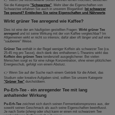
Sie die Kategorie
"Schwarztee"
. Mehr über die Eigenschaften von
Schwarztee erfahren Sie auch in unserem Blogartikel:
Ist schwarzer
Tee gesund? Entdecken Sie seine Eigenschaften und Nährwerte
.
Wirkt grüner Tee anregend wie Kaffee?
Dies ist eine der am häufigsten gestellten Fragen:
Wirkt grüner Tee
anregend
und ist seine Wirkung mit der von Kaffee vergleichbar? Im
Allgemeinen wirkt er nicht so intensiv, dafür aber oft länger und auf eine
"sauberere" Weise.
Grüner Tee
enthält in der Regel weniger Koffein als schwarzer Tee (ca.
25-45 mg pro Tasse), doch dank des enthaltenen L-Theanins wirkt das
Koffein des grünen Tees
tendenziell ausgeglichener. Bei vielen
Menschen sorgt es für eine ruhige Konzentration, ohne einen plötzlichen
Energieschub, gefolgt von einem Absturz.
👉 Wenn Sie auf der Suche nach einem Getränk für die Arbeit, das
Studium oder kreative Aufgaben sind, sollten Sie unsere Kategorie
"Grüner Tee"
durchstöbern.
Pu-Erh-Tee - ein anregender Tee mit lang
anhaltender Wirkung
Pu-Erh-Tee
zeichnet sich durch seinen Fermentationsprozess aus, der
sowohl seinen Geschmack als auch seine Eigenschaften beeinflusst.
Je nach Sorte (
sheng
oder
shu
) kann er einen mit schwarzem Tee