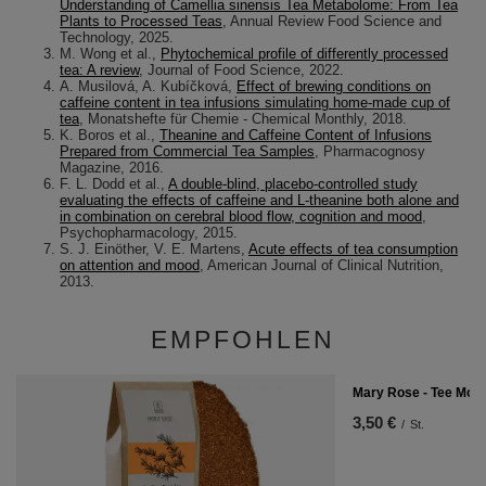
Understanding of Camellia sinensis Tea Metabolome: From Tea
Plants to Processed Teas
, Annual Review Food Science and
Technology, 2025.
M. Wong et al.,
Phytochemical profile of differently processed
tea: A review
, Journal of Food Science, 2022.
A. Musilová, A. Kubíčková,
Effect of brewing conditions on
caffeine content in tea infusions simulating home-made cup of
tea
, Monatshefte für Chemie - Chemical Monthly, 2018.
K. Boros et al.,
Theanine and Caffeine Content of Infusions
Prepared from Commercial Tea Samples
, Pharmacognosy
Magazine, 2016.
F. L. Dodd et al.,
A double-blind, placebo-controlled study
evaluating the effects of caffeine and L-theanine both alone and
in combination on cerebral blood flow, cognition and mood
,
Psychopharmacology, 2015.
S. J. Einöther, V. E. Martens,
Acute effects of tea consumption
on attention and mood
, American Journal of Clinical Nutrition,
2013.
EMPFOHLEN
Mary Rose - Tee Morn
3,50 €
/
St.