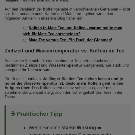
reagieren, ist dies eine sichere Wahl.
Auf den Vergleich der Koffeingehalte in verschiedenen Getränken - nicht
nur Tee, sondern auch Kaffee und Mate Tee - gehen wir in den
folgenden Artikeln in unserem Blog näher ein:
👉
Koffein in Mate Tee und Kaffee - warum sollte man
sich für Mate Tee entscheiden?
👉
Mate Tee versus Tee. Ein Duell der Giganten!
Ziehzeit und Wassertemperatur vs. Koffein im Tee
Auch wenn Sie sich für eine bestimmte Teesorte entscheiden,
bestimmen
Ziehzeit
und
Wassertemperatur
weitgehend, wie stark und
anregend Ihr Tee sein wird.
Die Regel ist einfach:
Je länger Sie den Tee ziehen lassen und je
höher die Wassertemperatur ist, desto mehr Koffein geht in den
Aufguss über
. Das Koffein zieht relativ schnell aus, aber mit
zunehmender Ziehzeit steigt auch der Koffeingehalt des Tees in der
Tasse.
☕ Praktischer Tipp
Wenn Sie eine
starke Wirkung
➡️