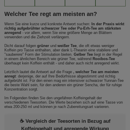
Welcher Tee regt am meisten an?
Wenn Sie eine kurze und konkrete Antwort suchen:
In der Praxis wirkt
richtig aufgebrühter schwarzer Tee oder Pu-Erh-Tee am stärksten
anregend
- vor allem, wenn Sie eine größere Menge an Blättern
verwenden und die Ziehzeit verlängern.
Dicht darauf folgen
grüner
und
weißer Tee
, die oft etwas weniger
Koffein pro Tasse enthalten, aber dank L-Theanin eine stabilere und
"sauberere" Form der Stimulation bieten.
Gelber Tee
liegt in der Regel
in einem ähnlichen Bereich wie grüner Tee, während
Rooibos-Tee
überhaupt kein Koffein enthält - und daher auch nicht anregend wirkt.
Letztlich lautet die Antwort auf die Frage
, welcher Tee am meisten
anregt
: derjenige, der auf Ihre Bedürfnisse abgestimmt und richtig
aufgebrüht ist. Für den einen mag ein intensiver schwarzer Yunnan-Tee
die beste Wahl sein, für den anderen ein grüner Sencha, der für ruhige
Konzentration sorgt.
Im Folgenden finden Sie den ungefähren Koffeingehalt der
verschiedenen Teesorten. Die Werte beziehen sich auf eine Tasse von
etwa 200-250 ml und können je nach Zubereitungsart variieren.
☕ Vergleich der Teesorten in Bezug auf
Koffeingehalt und anregende Wirkung