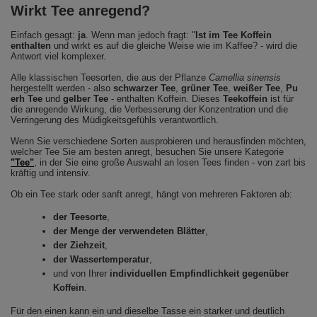
Wirkt Tee anregend?
Einfach gesagt:
ja
. Wenn man jedoch fragt: "
Ist im Tee Koffein
enthalten
und wirkt es auf die gleiche Weise wie im Kaffee? - wird die
Antwort viel komplexer.
Alle klassischen Teesorten, die aus der Pflanze
Camellia sinensis
hergestellt werden - also
schwarzer Tee
,
grüner Tee
,
weißer Tee
,
Pu
erh Tee
und
gelber Tee
- enthalten Koffein. Dieses
Teekoffein
ist für
die anregende Wirkung, die Verbesserung der Konzentration und die
Verringerung des Müdigkeitsgefühls verantwortlich.
Wenn Sie verschiedene Sorten ausprobieren und herausfinden möchten,
welcher Tee Sie am besten anregt, besuchen Sie unsere Kategorie
"Tee"
, in der Sie eine große Auswahl an losen Tees finden - von zart bis
kräftig und intensiv.
Ob ein Tee stark oder sanft anregt, hängt von mehreren Faktoren ab:
der Teesorte
,
der Menge der verwendeten Blätter
,
der Ziehzeit
,
der Wassertemperatur
,
und von Ihrer
individuellen Empfindlichkeit gegenüber
Koffein
.
Für den einen kann ein und dieselbe Tasse ein starker und deutlich