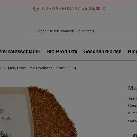
GRATISVERSAND
ab 35,00 €
Verkaufsschlager
Bio-Produkte
Geschenkkarten
Blo
s
Mary Rose - Tee Rooibos Superior - 50 g
Mar
Tee 
Ceda
durc
wund