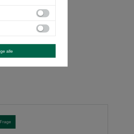
n.
ige alle
 Frage