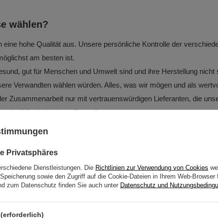
se wählen?
eine hohe Qualität aus. Unsere persönliche Kontrolle der verschiede
möglichst am besten ist.
und, gut für Menschen und Umwelt sind und ihre Herstellung nicht schä
nsere Verwandten wählen würden. Alles, was wir mögen und als wertvo
er Zusammenarbeit nur mit vertrauenswürdigen Lieferanten, die unse
er Mitarbeiter betreffen, teilen.
packung verpackt. Sie hat ein Fensterchen, das ermöglicht, das Produ
ustimmungen
 Farbe entworfen und sieht sehr schön im Küchenregal aus.
e Privatsphäres
erschiedene Dienstleistungen. Die
Richtlinien zur Verwendung von Cookies
wer
Speicherung sowie den Zugriff auf die Cookie-Dateien in Ihrem Web-Browser 
d zum Datenschutz finden Sie auch unter
Datenschutz und Nutzungsbeding
p. z o.o.
Mehr
(erforderlich)