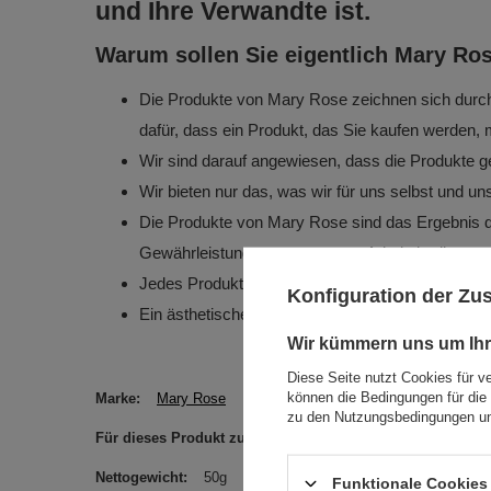
und Ihre Verwandte ist.
Warum sollen Sie eigentlich Mary Ro
Die Produkte von Mary Rose zeichnen sich durch 
dafür, dass ein Produkt, das Sie kaufen werden, 
Wir sind darauf angewiesen, dass die Produkte ges
Wir bieten nur das, was wir für uns selbst und u
Die Produkte von Mary Rose sind das Ergebnis d
Gewährleistung angemessener Arbeitsbedingungen d
Jedes Produkt ist in einer praktischen Kartonver
Konfiguration der Z
Ein ästhetisches Etikett wurde in der passenden
Wir kümmern uns um Ihr
Diese Seite nutzt Cookies für v
können die Bedingungen für die 
Marke
Mary Rose
zu den Nutzungsbedingungen un
Für dieses Produkt zuständige Stelle in der EU
Venusti s
Nettogewicht
50g
Funktionale Cookies 