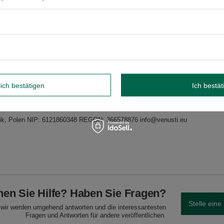
 heißem Wasser aufgießen. Zugedeckt ziehen lassen. Ein paar Minuten warte
üchte (Nüsse) und Milch enthalten.
lich bestätigen
Ich bestät
idnik, Polen NIP: 6121860348 REGON: 366578876 info@venusti.eu
en Sie Hilfe? Haben Sie Fragen?
Stelle eine
d wir werden umgehend antworten und die interessantesten
Fragen und Antworten für andere veröffentlichen.