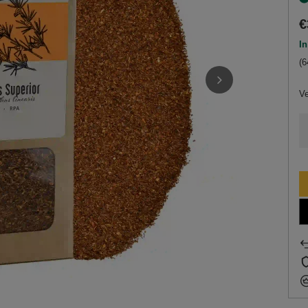
€
In
(6
V