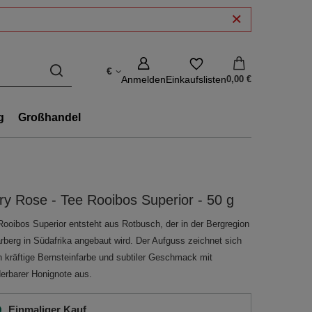
€
Anmelden
Einkaufslisten
0,00 €
g
Großhandel
y Rose - Tee Rooibos Superior - 50 g
Rooibos Superior entsteht aus Rotbusch, der in der Bergregion
rberg in Südafrika angebaut wird. Der Aufguss zeichnet sich
h kräftige Bernsteinfarbe und subtiler Geschmack mit
erbarer Honignote aus.
Einmaliger Kauf