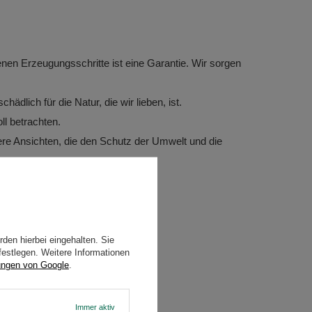
nen Erzeugungsschritte ist eine Garantie. Wir sorgen
dlich für die Natur, die wir lieben, ist.
ll betrachten.
re Ansichten, die den Schutz der Umwelt und die
kt genau, wie es ist, anzusehen.
den hierbei eingehalten. Sie
festlegen. Weitere Informationen
ungen von Google
.
Immer aktiv