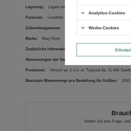
Lagerung
Lagern an einem trockenen und kühlen Ort.
Analytics-Cookies
Formular
Loseblatt
Werbe-Cookies
Zubereitungsweise
Den Tee in eine Tasse gießen und mit
Marke
Mary Rose
Zusätzliche Information
Kann Erdnüsse, andere Schalenfr
Erforder
Abmessungen der Verpackung
17,5x7,5x4cm
Produzent
Venusti sp. z o.o. ul. Tygrysia 6a, 21-040 Św
Maximale Warenmenge pro Bestellung für Größen
1000
Brauch
Stellen Sie eine Frage, un