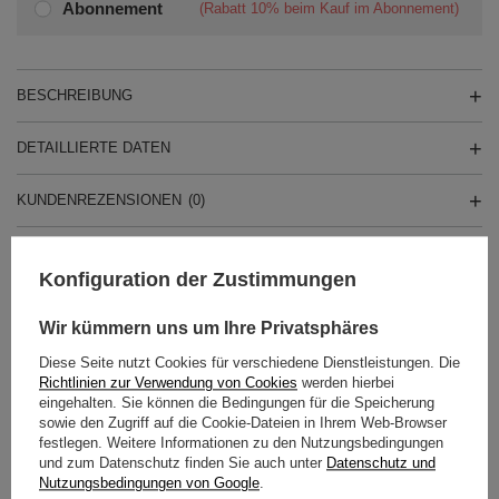
Abonnement
(Rabatt
10%
beim Kauf im Abonnement)
BESCHREIBUNG
DETAILLIERTE DATEN
KUNDENREZENSIONEN
(0)
Konfiguration der Zustimmungen
Brauchen Sie Hilfe? Haben Sie Fragen?
Stellen Sie eine Frage, und wir werden
Wir kümmern uns um Ihre Privatsphäres
umgehend antworten und die
Stelle eine Frage
interessantesten Fragen und Antworten für
Diese Seite nutzt Cookies für verschiedene Dienstleistungen. Die
andere veröffentlichen.
Richtlinien zur Verwendung von Cookies
werden hierbei
eingehalten. Sie können die Bedingungen für die Speicherung
sowie den Zugriff auf die Cookie-Dateien in Ihrem Web-Browser
festlegen. Weitere Informationen zu den Nutzungsbedingungen
EMPFOHLENE PRODUKTE
und zum Datenschutz finden Sie auch unter
Datenschutz und
SONDERANGEBOT
Nutzungsbedingungen von Google
.