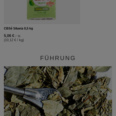
CBSé Silueta 0,5 kg
5,06 €
/
St.
(10,12 € / kg)
FÜHRUNG