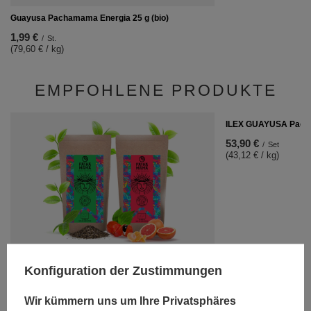
Guayusa Pachamama Energia 25 g (bio)
1,99 €
/
St.
(79,60 € / kg)
EMPFOHLENE PRODUKTE
ILEX GUAYUSA Pach
53,90 €
/
Set
(43,12 € / kg)
ILEX GUAYUSA Pachamama Mehrgeschmacksset
Konfiguration der Zustimmungen
53,90 €
/
Set
(53,90 € / kg)
Wir kümmern uns um Ihre Privatsphäres