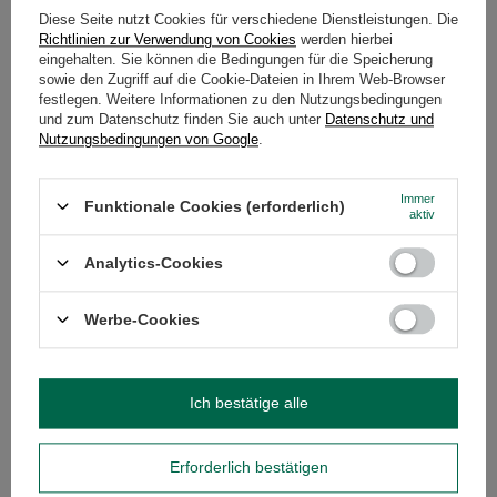
Diese Seite nutzt Cookies für verschiedene Dienstleistungen. Die
Richtlinien zur Verwendung von Cookies
werden hierbei
FÜHRUNG
eingehalten. Sie können die Bedingungen für die Speicherung
sowie den Zugriff auf die Cookie-Dateien in Ihrem Web-Browser
festlegen. Weitere Informationen zu den Nutzungsbedingungen
und zum Datenschutz finden Sie auch unter
Datenschutz und
Nutzungsbedingungen von Google
.
Immer
Funktionale Cookies (erforderlich)
aktiv
Analytics-Cookies
Werbe-Cookies
Guayusa-Tee - wie brüht man ihn auf, um seine
Ich bestätige alle
Eigenschaften voll auszuschöpfen?
Guayusa duftet wie die Morgendämmerung im
Erforderlich bestätigen
Dschungel - frisch, grün und vielversprechend. Dieser