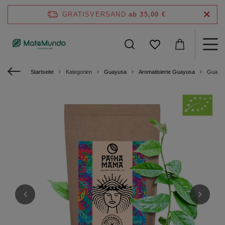
GRATISVERSAND
ab 35,00 €
Startseite
Kategorien
Guayusa
Aromatisierte Guayusa
Guayus