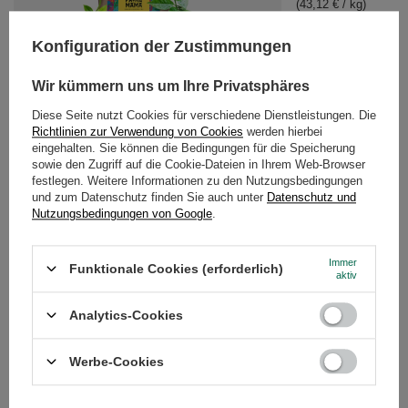
(43,12 € / kg)
Konfiguration der Zustimmungen
Wir kümmern uns um Ihre Privatsphäres
Diese Seite nutzt Cookies für verschiedene Dienstleistungen. Die
Richtlinien zur Verwendung von Cookies
werden hierbei
Guayusa Pachamama Set
eingehalten. Sie können die Bedingungen für die Speicherung
sowie den Zugriff auf die Cookie-Dateien in Ihrem Web-Browser
25,99 €
/
Set
festlegen. Weitere Informationen zu den Nutzungsbedingungen
und zum Datenschutz finden Sie auch unter
Datenschutz und
Nutzungsbedingungen von Google
.
EMPFOHLENE PRODUKTE
Immer
Funktionale Cookies (erforderlich)
Guayusa Pachamama 
aktiv
7,50 €
/
St.
(75,00 € / kg)
Analytics-Cookies
Werbe-Cookies