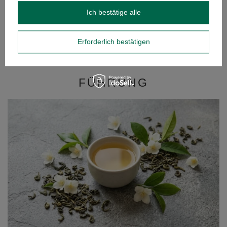
Ich bestätige alle
Guayusa Pachamama Menta Limon 100 g (bio)
7,50 €
/
St.
Erforderlich bestätigen
(75,00 € / kg)
FÜHRUNG