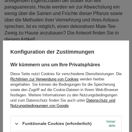
anregenden Eigenschaften der Blätter von Ilex
paraguariensis. Heute werden wir zur Abwechslung ein
wenig über die Samen und Früchte dieser Pflanze sowie
über die Methoden ihrer Vermehrung und ihres Anbaus
sprechen. Ist es möglich, einen dekorativen Mate-Tee-
Zweig zu Hause anzubauen? Die Antwort finden Sie in
diesem Artikel!
Weiterlesen
Konfiguration der Zustimmungen
Wir kümmern uns um Ihre Privatsphäres
Diese Seite nutzt Cookies für verschiedene Dienstleistungen. Die
Richtlinien zur Verwendung von Cookies
werden hierbei
eingehalten. Sie können die Bedingungen für die Speicherung
sowie den Zugriff auf die Cookie-Dateien in Ihrem Web-Browser
festlegen. Weitere Informationen zu den Nutzungsbedingungen
und zum Datenschutz finden Sie auch unter
Datenschutz und
Nutzungsbedingungen von Google
.
Immer
Funktionale Cookies (erforderlich)
aktiv