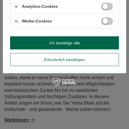
Analytics-Cookies
Mate dulce - süßer Mate Tee. Womit und wie wird sie
Werbe-Cookies
gesüßt?
Yerba Mate wird traditionell mit einem intensiven,
bitteren Geschmack assoziiert, aber nicht jeder weiß,
Ich bestätige alle
dass er in Südamerika oft auch in einer süßen Version
genossen wird. Mate dulce - süßer Yerba Mate - ist eine
großartige Alternative für alle, die einen milderen
Erforderlich bestätigen
Geschmack bevorzugen oder gerade erst mit diesem
Aufguss beginnen. Aber womit kann man Mate-Tee
süßen, damit er seine Eigenschaften nicht verliert und
trotzdem lecker schmeckt? Es gibt viele Möglichkeiten -
vom klassischen Zucker bis hin zu natürlichen
Süßungsmitteln und fruchtigen Zusätzen. In diesem
Artikel zeigen wir Ihnen, wie Sie Yerba Mate auf die
einfachste - und gesündeste - Weise süßen können!
Weiterlesen