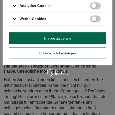
Analytics-Cookies
Werbe-Cookies
Ich bestätige alle
Erforderlich bestätigen
Hibiskustee - spritziger Geschmack, leuchtende
Farbe, unendliche Möglichkeiten!
Haben Sie Lust auf einen köstlichen, leicht herben Tee
mit intensiver rubinroter Farbe, der nicht nur gut
schmeckt, sondern auch Ihrem Körper gut tut? Perfektes
Timing! Hibiskus ist eine Pflanze, die sich wunderbar als
Grundlage für erfrischende Sommergetränke und
selbstgemachte Limonaden eignet, aber auch heiß
serviert schmeckt sie hervorragend - ideal für kühlere