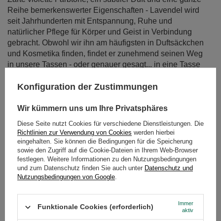
Reihe bemerkenswerter Eigenschaften - Lavendel wird
seit Jahrhunderten mit Entspannung, Ruhe und
natürlicher Pflege für Körper und Geist in Verbindung
gebracht. Obwohl wir ihn am häufigsten in Duftsäckchen
und Kosmetika finden, findet er zunehmend seinen Weg
in unsere Tassen - oder genauer gesagt... in eine Tasse
Tee oder Mate. Lavendelaufgüsse bieten nicht nur ein
herrliches Aroma, sondern auch eine breite Palette an
Konfiguration der Zustimmungen
gesundheitlichen Vorteilen. In diesem Blogbeitrag
werfen wir einen genaueren Blick auf die
Wir kümmern uns um Ihre Privatsphäres
Anwendungsmöglichkeiten von Lavendel und den
Diese Seite nutzt Cookies für verschiedene Dienstleistungen. Die
Geschmack und Duft, den er in Aufgüsse bringt. Hilft uns
Richtlinien zur Verwendung von Cookies
werden hierbei
Lavendel wirklich beim Entspannen? Was sind die
eingehalten. Sie können die Bedingungen für die Speicherung
sowie den Zugriff auf die Cookie-Dateien in Ihrem Web-Browser
Vorteile von Lavendeltee? Und wie wirkt Lavendel-Mate-
festlegen. Weitere Informationen zu den Nutzungsbedingungen
Tee? Finden wir es heraus!
und zum Datenschutz finden Sie auch unter
Datenschutz und
Nutzungsbedingungen von Google
.
Weiterlesen
Immer
Funktionale Cookies (erforderlich)
aktiv