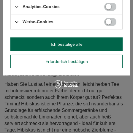
Analytics-Cookies
Werbe-Cookies
Ich bestätige alle
Erforderlich bestätigen
Hibiskustee - spritziger Geschmack, leuchtende
Farbe, unendliche Möglichkeiten!
Haben Sie Lust auf einen köstlichen, leicht herben Tee
mit intensiver rubinroter Farbe, der nicht nur gut
schmeckt, sondern auch Ihrem Körper gut tut? Perfektes
Timing! Hibiskus ist eine Pflanze, die sich wunderbar als
Grundlage für erfrischende Sommergetränke und
selbstgemachte Limonaden eignet, aber auch heiß
serviert schmeckt sie hervorragend - ideal für kühlere
Tage. Hibiskus ist nicht nur eine hübsche Zierblume -