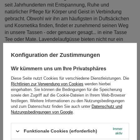
seit Jahrhunderten mit Entspannung, Ruhe und
natürlicher Pflege für Körper und Geist in Verbindung
gebracht. Obwohl wir ihn am häufigsten in Duftsäckchen
und Kosmetika finden, findet er zunehmend seinen Weg
in unsere Tassen - oder genauer gesagt... in eine Tasse
Tee oder Mate. Lavendelaufgüsse bieten nicht nur ein
herrliches Aroma, sondern auch eine breite Palette an
gesundheitlichen Vorteilen. In diesem Blogbeitrag
Konfiguration der Zustimmungen
werfen wir einen genaueren Blick auf die
Anwendungsmöglichkeiten von Lavendel und den
Wir kümmern uns um Ihre Privatsphäres
Geschmack und Duft, den er in Aufgüsse bringt. Hilft uns
Diese Seite nutzt Cookies für verschiedene Dienstleistungen. Die
Lavendel wirklich beim Entspannen? Was sind die
Richtlinien zur Verwendung von Cookies
werden hierbei
Vorteile von Lavendeltee? Und wie wirkt Lavendel-Mate-
eingehalten. Sie können die Bedingungen für die Speicherung
Tee? Finden wir es heraus!
sowie den Zugriff auf die Cookie-Dateien in Ihrem Web-Browser
festlegen. Weitere Informationen zu den Nutzungsbedingungen
Weiterlesen
und zum Datenschutz finden Sie auch unter
Datenschutz und
Nutzungsbedingungen von Google
.
Immer
Funktionale Cookies (erforderlich)
aktiv