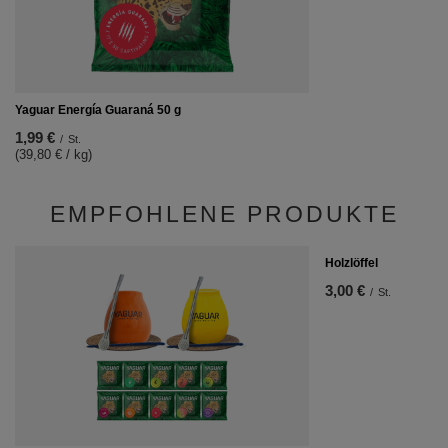
Yaguar Energía Guaraná 50 g
1,99 €
/
St.
(39,80 € / kg)
EMPFOHLENE PRODUKTE
Holzlöffel
3,00 €
/
St.