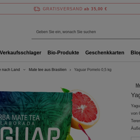
GRATISVERSAND
ab 35,00 €
Verkaufsschlager
Bio-Produkte
Geschenkkarten
Blo
e nach Land
Mate tee aus Brasilien
Yaguar Pomelo 0,5 kg
Me
Ya
Yagu
von 
Terer
Äuße