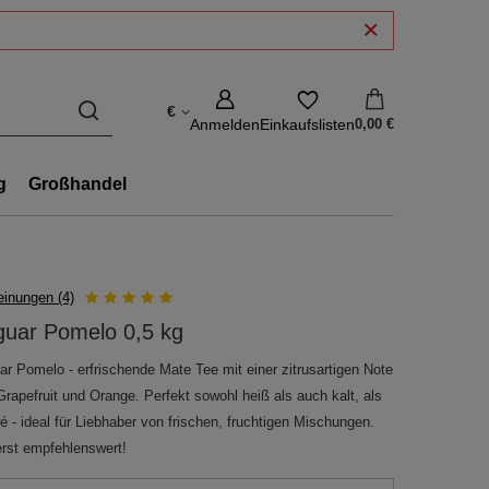
€
Anmelden
Einkaufslisten
0,00 €
g
Großhandel
inungen (4)
guar Pomelo 0,5 kg
ar Pomelo - erfrischende Mate Tee mit einer zitrusartigen Note
Grapefruit und Orange. Perfekt sowohl heiß als auch kalt, als
é - ideal für Liebhaber von frischen, fruchtigen Mischungen.
rst empfehlenswert!