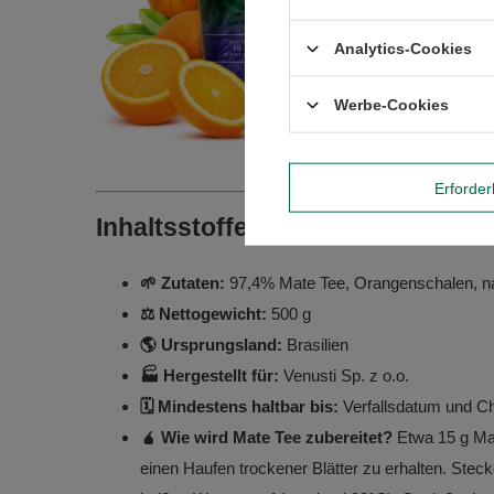
Analytics-Cookies
Werbe-Cookies
Erforder
Inhaltsstoffe von Mate Tee und w
🌱 Zutaten:
97,4% Mate Tee, Orangenschalen, na
⚖️ Nettogewicht:
500 g
🌎 Ursprungsland:
Brasilien
🏭 Hergestellt für:
Venusti Sp. z o.o.
🗓️ Mindestens haltbar bis:
Verfallsdatum und C
🧉 Wie wird Mate Tee zubereitet?
Etwa 15 g Mat
einen Haufen trockener Blätter zu erhalten. Stec