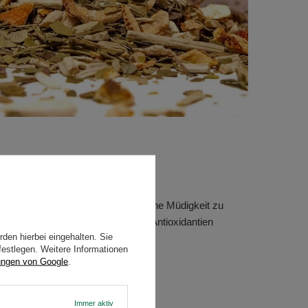
e Energiequelle
, die hilft, die tägliche Müdigkeit zu
kt mit Vitaminen, Mineralien und Antioxidantien
den hierbei eingehalten. Sie
 das allgemeine Wohlbefinden.
festlegen. Weitere Informationen
ungen von Google
.
eativität.
egleiter für eine Diät.
Immer aktiv
oxidantien.