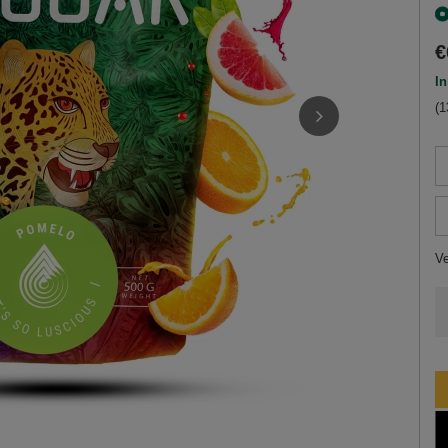
€
In
(1
V