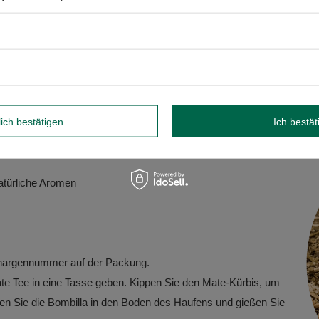
✅ Fördert die
Entspannung
und verbessert die Konzentrati
Wenn Sie sich für Mate Tee entscheiden, geben Sie sich eine
hin, das tief in den jahrhundertealten Traditionen Südamerikas v
lich bestätigen
Ich bestät
eitere Details ✍️
türliche Aromen
hargennummer auf der Packung.
e Tee in eine Tasse geben. Kippen Sie den Mate-Kürbis, um
ken Sie die Bombilla in den Boden des Haufens und gießen Sie