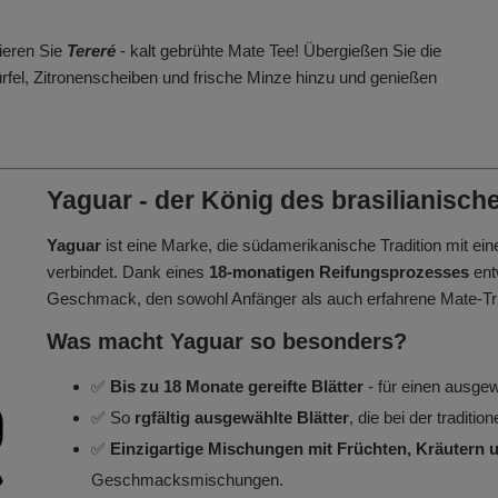
ieren Sie
Tereré
- kalt gebrühte Mate Tee! Übergießen Sie die
ürfel, Zitronenscheiben und frische Minze hinzu und genießen
Yaguar - der König des brasilianisch
Yaguar
ist eine Marke, die südamerikanische Tradition mit 
verbindet. Dank eines
18-monatigen Reifungsprozesses
ent
Geschmack, den sowohl Anfänger als auch erfahrene Mate-Tr
Was macht Yaguar so besonders?
✅
Bis zu 18 Monate gereifte Blätter
- für einen ausg
✅ So
rgfältig ausgewählte Blätter
, die bei der tradit
✅
Einzigartige Mischungen mit Früchten, Kräutern
Geschmacksmischungen.