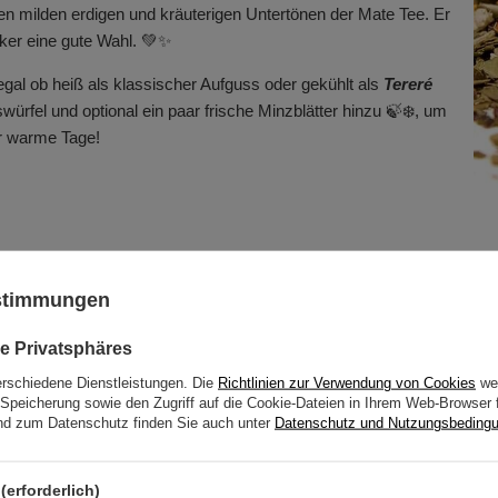
t den milden erdigen und kräuterigen Untertönen der Mate Tee. Er
nker eine gute Wahl. 💚✨
egal ob heiß als klassischer Aufguss oder gekühlt als
Tereré
swürfel und optional ein paar frische Minzblätter hinzu 🍃❄️, um
ür warme Tage!
Warum Mate Tee trinken? 🧉
ustimmungen
Mate Tee ist mehr als nur ein Kräutertee - er ist eine
natürlich
e Privatsphäres
bekämpfen und die Konzentration aufrechtzuerhalten. Vollgepac
erschiedene Dienstleistungen. Die
Richtlinien zur Verwendung von Cookies
wer
steigert er die Leistungsfähigkeit des Körpers und verbessert
Speicherung sowie den Zugriff auf die Cookie-Dateien in Ihrem Web-Browser 
d zum Datenschutz finden Sie auch unter
Datenschutz und Nutzungsbeding
✅
Fördert die Energie
, unterstützt die Konzentration und Kr
✅ Sorgt für ein
Sättigungsgefühl
und ist damit ein idealer B
(erforderlich)
✅
Stärkt die Immunität
dank seines hohen Gehalts an Anti