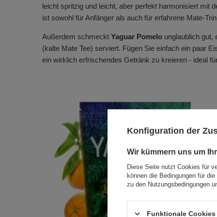
leicht spritzig und leicht, aber perfekt harmonisiert mi
ist sowohl für Anfänger als auch für erfahrene Mate-Tri
Außerdem schmeckt
Yaguar Pomelo
unglaublich gut, 
(kalte Mate Tee) serviert. Fügen Sie einfach ein paar Ei
ein wirklich erfrischendes Getränk zu kreieren - ideal f
Konfiguration der Z
Wir kümmern uns um Ihr
Diese Seite nutzt Cookies für v
können die Bedingungen für die 
zu den Nutzungsbedingungen un
Funktionale Cookies 