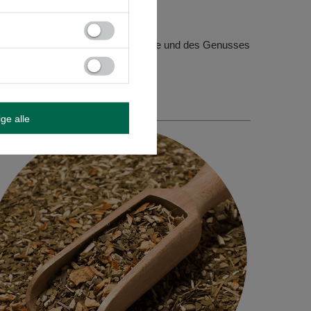
on - die perfekte Balance!
m Ritual der Gesundheit, der Energie und des Genusses
erwurzelt ist.
ige alle