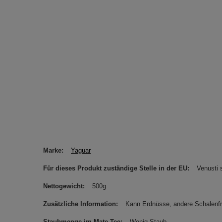
Marke
Yaguar
Für dieses Produkt zuständige Stelle in der EU
Venusti s
Nettogewicht
500g
Zusätzliche Information
Kann Erdnüsse, andere Schalenfr
Staubmenge im Mate Tee
Wenig Staub