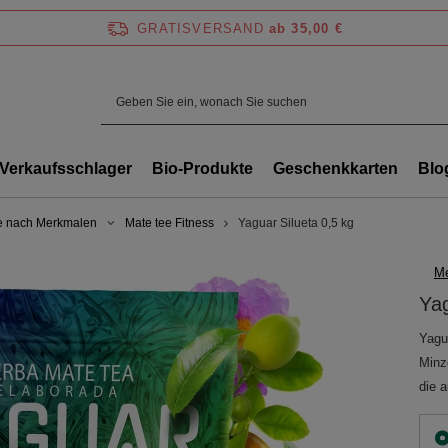
GRATISVERSAND
ab 35,00 €
Verkaufsschlager
Bio-Produkte
Geschenkkarten
Blo
e nach Merkmalen
Mate tee Fitness
Yaguar Silueta 0,5 kg
Me
Yag
Yagua
Minz
die a