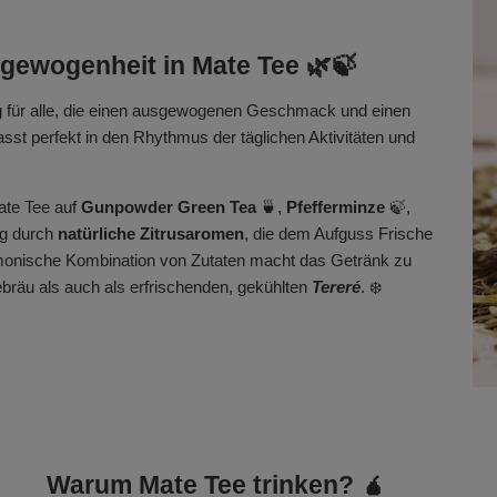
sgewogenheit in Mate Tee 🌿🍃
ng für alle, die einen ausgewogenen Geschmack und einen
t perfekt in den Rhythmus der täglichen Aktivitäten und
Mate Tee auf
Gunpowder Green Tea
🍵,
Pfefferminze
🍃,
ng durch
natürliche Zitrusaromen
, die dem Aufguss Frische
armonische Kombination von Zutaten macht das Getränk zu
ebräu als auch als erfrischenden, gekühlten
Tereré
. ❄️
Warum Mate Tee trinken? 🧉