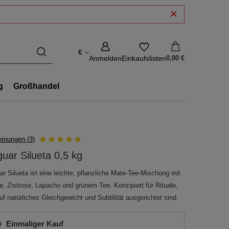
€
Anmelden
Einkaufslisten
0,00 €
g
Großhandel
inungen (3)
uar Silueta 0,5 kg
r Silueta ist eine leichte, pflanzliche Mate-Tee-Mischung mit
e, Zistrose, Lapacho und grünem Tee. Konzipiert für Rituale,
uf natürliches Gleichgewicht und Subtilität ausgerichtet sind.
Einmaliger Kauf