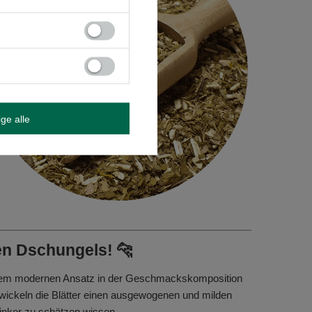
ige alle
en Dschungels! 🐆
einem modernen Ansatz in der Geschmackskomposition
wickeln die Blätter einen ausgewogenen und milden
inker zu schätzen wissen.