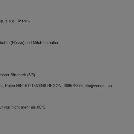
p. z o.o.
Mehr
üchte (Nüsse) und Milch enthalten.
rer Bitterkeit (3/5)
idnik, Polen NIP: 6121860348 REGON: 366578876 info@venusti.eu
r von nicht mehr als 80°C.