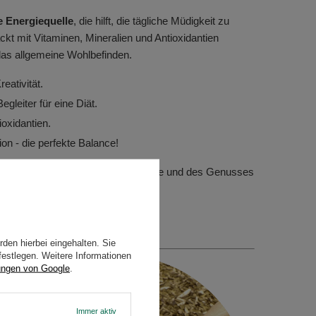
e Energiequelle
, die hilft, die tägliche Müdigkeit zu
kt mit Vitaminen, Mineralien und Antioxidantien
 das allgemeine Wohlbefinden.
eativität.
egleiter für eine Diät.
oxidantien.
on - die perfekte Balance!
m Ritual der Gesundheit, der Energie und des Genusses
erwurzelt ist.
den hierbei eingehalten. Sie
festlegen. Weitere Informationen
ungen von Google
.
Immer aktiv