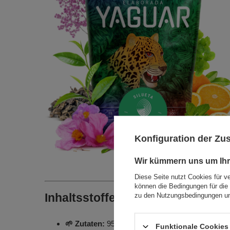
Konfiguration der Z
Wir kümmern uns um Ihr
Diese Seite nutzt Cookies für v
können die Bedingungen für die 
zu den Nutzungsbedingungen un
Inhaltsstoffe von Mate Tee und w
🌱 Zutaten:
95,65% Mate Tee, Gunpowder Green T
Funktionale Cookies 