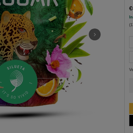
€
In
(1
V